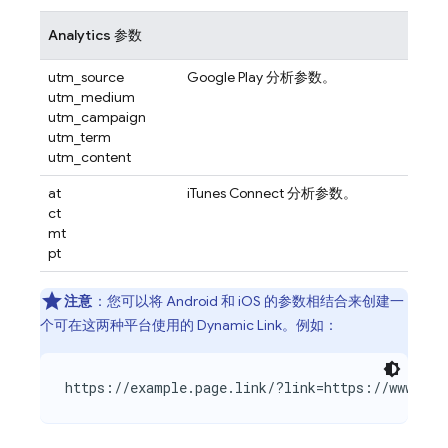
Analytics 参数
utm_source
Google Play 分析参数。
utm_medium
utm_campaign
utm_term
utm_content
at
iTunes Connect 分析参数。
ct
mt
pt
注意
：您可以将 Android 和 iOS 的参数相结合来创建一
个可在这两种平台使用的
Dynamic Link
。例如：
https://example.page.link/?link=https://www.exa