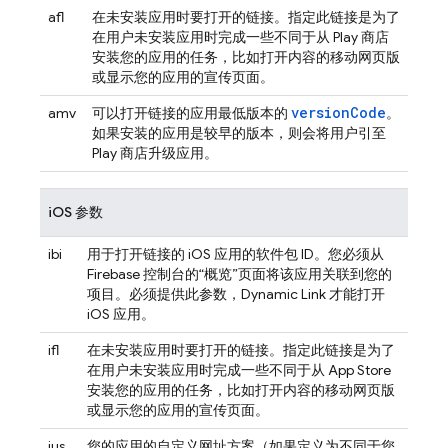
afl
在未安装应用时要打开的链接。指定此链接是为了
在用户未安装应用时完成一些不同于从 Play 商店
安装您的应用的任务，比如打开内容的移动网页版
或显示您的应用的宣传页面。
versionCode
amv
可以打开链接的应用最低版本的
。
如果安装的应用是较早的版本，则会将用户引至
Play 商店升级应用。
iOS 参数
ibi
用于打开链接的 iOS 应用的软件包 ID。您必须从
Firebase
控制台的“概览”页面将该应用关联到您的
项目。必须提供此参数，
Dynamic Link
才能打开
iOS 应用。
ifl
在未安装应用时要打开的链接。指定此链接是为了
在用户未安装应用时完成一些不同于从 App Store
安装您的应用的任务，比如打开内容的移动网页版
或显示您的应用的宣传页面。
ius
您的应用的自定义网址方案（如果定义为不同于您