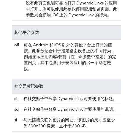
没有此页面也能可靠地打开
Dynamic Links
的应用
中打开，则可以使用此参数停用应用预览页面。此
参数只会影响 iOS 上的
Dynamic Link
的行为。
其他平台参数
ofl
可在 Android 和 iOS 以外的其他平台上打开的链
接。此参数适合用于指定桌面设备上的不同行为，
例如显示应用内容/载荷（在 link 参数中指定）的完
整网页，其中包含用于安装应用的另一个动态链
接。
社交元标记参数
st
在社交贴子中分享
Dynamic Link
时要使用的标题。
sd
在社交贴子中分享
Dynamic Link
时要使用的说明。
si
与此链接关联的图片的网址。该图片的尺寸应至少
为 300x200 像素，且小于 300 KB。