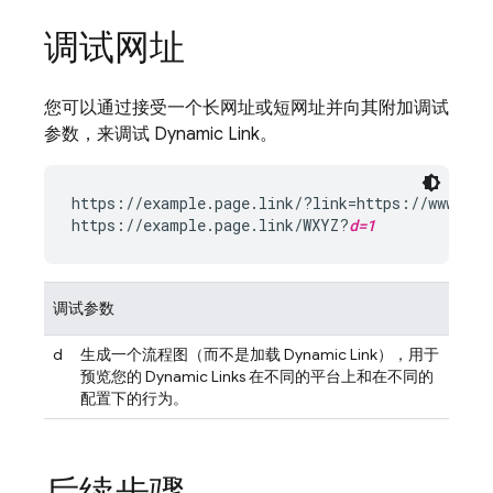
调试网址
您可以通过接受一个长网址或短网址并向其附加调试
参数，来调试
Dynamic Link
。
https://example.page.link/?link=https://www.exa
https://example.page.link/WXYZ?
d=1
调试参数
d
生成一个流程图（而不是加载
Dynamic Link
），用于
预览您的
Dynamic Links
在不同的平台上和在不同的
配置下的行为。