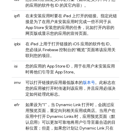
的应用的软件包 ID 的其它内容）。
ipfl
在未安装应用时要在 iPad 上打开的链接。指定此链
接是为了在用户未安装应用时完成一些不同于从
App Store 安装您的应用的任务，比如打开内容的
网页版或显示您的应用的宣传页面。
ipbi
在 iPad 上用于打开链接的 iOS 应用的软件包 ID。
您必须从
Firebase
控制台的“概览”页面将该应用关
联到您的项目。
isi
您的应用的 App Store ID，用于在用户未安装应用
时将他们引导至 App Store。
imv
可以打开链接的应用最低版本的
版本号
。此标志在
您的应用被打开时传递到该应用，并且应用必须决
定如何处理此标志。
efr
如果设为“1”，当
Dynamic Link
打开时，会跳过应
用预览页面，重定向到相关应用或商店。当用户在
应用中打开
Dynamic Links
时，应用预览页面（默
认启用）可以更加可靠地将用户引导至最合适的目
标位置；但是，如果您计划让
Dynamic Link
只在