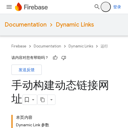
登录
Documentation
Dynamic Links
Firebase
Documentation
Dynamic Links
运行
该内容对您有帮助吗？
发送反馈
手动构建动态链接网
址
本页内容
Dynamic Link 参数