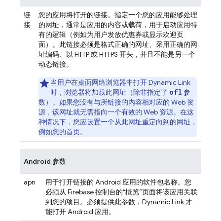
链
您的应用将打开的链接。指定一个您的应用能够处理
接
的网址，通常是应用的内容或载荷，用于启动应用特
有的逻辑（例如为用户发放优惠券或显示欢迎页
面）。此链接必须是格式正确的网址、采用正确的网
址编码、以 HTTP 或 HTTPS 开头，并且不能是另一个
动态链接。
当用户在桌面网络浏览器中打开
Dynamic Link
ofl
时，浏览器将加载此网址（除非指定了
参
数）。如果您没有与所链接的内容相对应的 Web 资
源，该网址就无需指向一个有效的 Web 资源。在这
种情况下，您应设置一个从此网址重定向到的网址，
例如您的首页。
Android 参数
apn
用于打开链接的 Android 应用的软件包名称。您
必须从
Firebase
控制台的“概览”页面将该应用关联
到您的项目。必须提供此参数，
Dynamic Link
才
能打开 Android 应用。