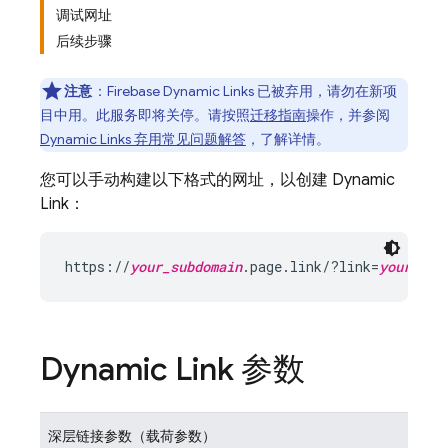
调试网址
后续步骤
注意
：Firebase Dynamic Links 已被弃用，请勿在新项
目中用。
此服务即将关停。请按照
迁移指南
操作，并参阅
Dynamic Links 弃用常见问题解答
，了解详情。
您可以手动构建以下格式的网址，以创建
Dynamic
Link
：
https://
your_subdomain
.page.link/?link=
your_dee
Dynamic Link
参数
深层链接参数（载荷参数）