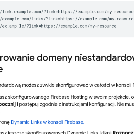
rowanie domeny niestandardow
e
dardową możesz zwykle skonfigurować w całości w konsoli
 masz skonfigurowanego
Firebase Hosting
w swoim projekcie, 
pocznij
i postępuj zgodnie z instrukcjami konfiguracji. Nie 
.
tronę
Dynamic Links
w konsoli
Firebase
.
 masz jeszcze skonfigurowanych
Dynamic Links
, kliknij
Rozpoczn