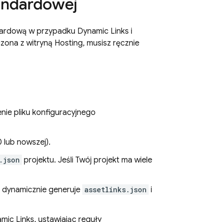
andardowej
ndardową w przypadku
Dynamic Links
i
czona z witryną
Hosting
, musisz ręcznie
nie pliku konfiguracyjnego
0 lub nowszej).
.json
projektu. Jeśli Twój projekt ma wiele
dynamicznie generuje
assetlinks.json
i
mic Links
, ustawiając reguły