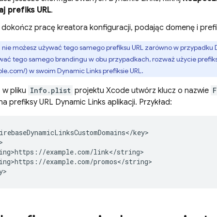
j prefiks URL
.
 dokończ pracę kreatora konfiguracji, podając domenę i prefi
:
nie możesz używać tego samego prefiksu URL zarówno w przypadku
ać tego samego brandingu w obu przypadkach, rozważ użycie prefiks 
mple.com/) w swoim
Dynamic Links
prefiksie URL.
: w pliku
Info.plist
projektu Xcode utwórz klucz o nazwie
F
na prefiksy URL
Dynamic Links
aplikacji. Przykład:
irebaseDynamicLinksCustomDomains</key>



ing>https://example.com/link</string>

ing>https://example.com/promos</string>
