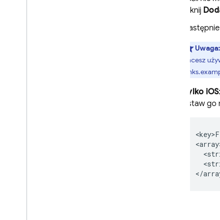
kliknij
Doda
Następnie
Uwaga
chcesz używ
(links.exa
Tylko iOS
ustaw go 
<key>F
<array>
  <str
  <str