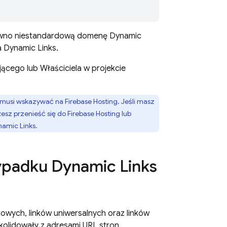
równo niestandardową domenę
Dynamic
a
Dynamic Links
.
cego lub Właściciela w projekcie
 musi wskazywać na
Firebase Hosting
. Jeśli masz
esz przenieść się do
Firebase Hosting
lub
amic Links
.
zypadku
Dynamic Links
etowych, linków uniwersalnych oraz linków
kolidowały z adresami URL stron