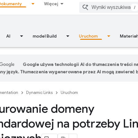
Dokumenty
Więcej
/
AI
model Build
Uruchom
Materiał
Google używa technologii AI do tłumaczenia treści n
ny język. Tłumaczenia wygenerowane przez AI mogą zawierać b
entation
Dynamic Links
Uruchom
gurowanie domeny
ndardowej na potrzeby Li