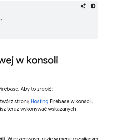
ej w konsoli
Firebase
. Aby to zrobić:
otwórz stronę
Hosting
Firebase
w konsoli,
musisz teraz wykonywać wskazanych
ij
. W przeciwnym razie w menu rozwijanym