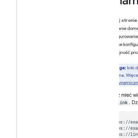
dynam
Crashlytics
Na tej stronie
Performance Monitoring
Używanie domen
Konfigurowanie
ITERACJA
Ręczne konfig
Remote Config
Kolejność pri
A
/
B Testing
Uwaga:
linki
wyłączona. Więcej
KOMUNIKACJA
linków dynamicz
Analytics
Możesz mieć wi
page.link
. D
Cloud Messaging
In-App Messaging
https://exa
https://exa
https://lin
Google Ad
Mob