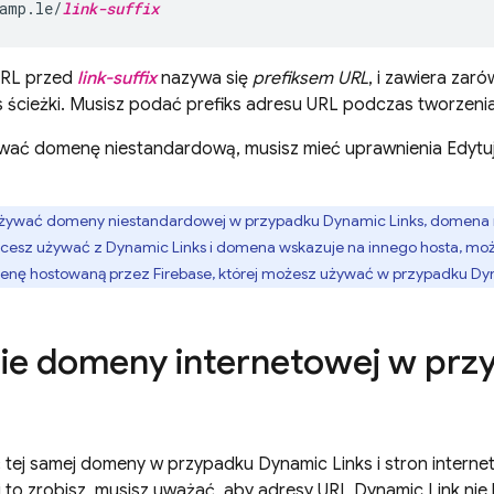
amp.le/
link-suffix
URL przed
link-suffix
nazywa się
prefiksem URL
, i zawiera za
fiks ścieżki. Musisz podać prefiks adresu URL podczas tworzeni
wać domenę niestandardową, musisz mieć uprawnienia Edytują
żywać domeny niestandardowej w przypadku
Dynamic Links
, domena
hcesz używać z
Dynamic Links
i domena wskazuje na innego hosta, moż
nę hostowaną przez Firebase, której możesz używać w przypadku
Dyn
ie domeny internetowej w pr
 tej samej domeny w przypadku
Dynamic Links
i stron intern
eśli to zrobisz, musisz uważać, aby adresy URL
Dynamic Link
nie 