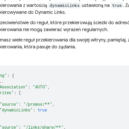
kierowania z wartością
dynamicLinks
ustawioną na
true
. 
kierowywane do
Dynamic Links
.
zeciwieństwie do reguł, które przekierowują ścieżki do adre
kierowania nie mogą zawierać wyrażeń regularnych.
i masz wiele reguł przekierowania dla swojej witryny, pamiętaj,
kierowania, która pasuje do żądania.
ng"
:
{
..
Association"
:
"AUTO"
,
rites"
:
[
"source"
:
"/promos/**"
,
"dynamicLinks"
:
true
"source"
:
"/links/share/**"
,