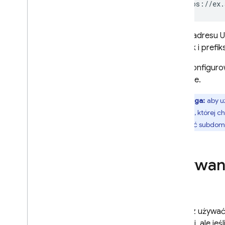
https://ex.
Google Ads
Część adresu 
Dynamic Links
Link
, jak i pre
Wprowadzenie
Aby skonfiguro
Integracja z systemem
Firebase.
operacyjnym
Tworzenie linków
Uwaga:
aby u
dynamicznych
domenę, której c
Pobierz linki dynamiczne
utworzyć subdome
Korzystanie z domeny
niestandardowej
Zezwalanie na określone
Używan
wzorce adresów URL
Dostęp do danych
analitycznych
Debugowanie linków
dynamicznych
Możesz używać
generować podglądy linków i
aplikacji, ale j