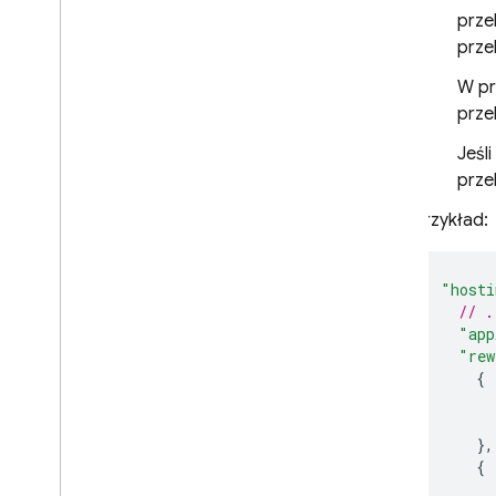
prze
prze
W pr
prze
Jeśl
prze
Przykład:
"hosti
// .
"app
"rew
{
},
{