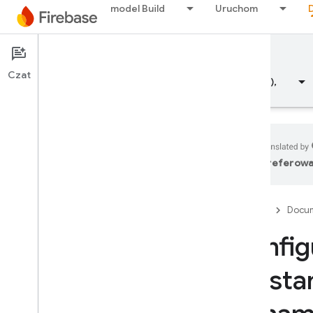
model Build
Uruchom
Documentation
Dynamic Links
Czat
Przegląd
Fundamentals (Podstawowe informacje),
preferowa
Przegląd
Firebase
Docum
ZWOLNIJ
Konfi
Test Lab
niesta
App Distribution
MONITOROWANIE