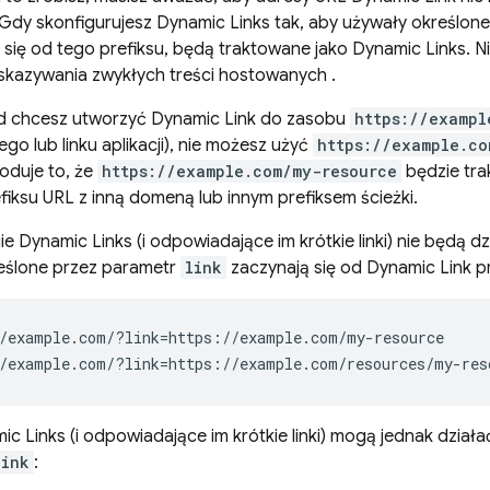
 Gdy skonfigurujesz
Dynamic Links
tak, aby używały określone
 się od tego prefiksu, będą traktowane jako
Dynamic Links
. 
skazywania zwykłych treści hostowanych .
ad chcesz utworzyć
Dynamic Link
do zasobu
https://exampl
ego lub linku aplikacji), nie możesz użyć
https://example.co
duje to, że
https://example.com/my-resource
będzie tra
fiksu URL z inną domeną lub innym prefiksem ścieżki.
gie
Dynamic Links
(i odpowiadające im krótkie linki) nie będą 
eślone przez parametr
link
zaczynają się od
Dynamic Link
pr
ic Links
(i odpowiadające im krótkie linki) mogą jednak działa
link
: