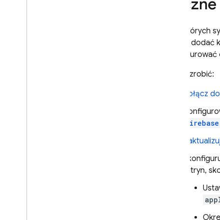
Ręczne 
W niektórych s
chcesz dodać k
skonfigurować
Aby to zrobić:
Połącz d
Konfigur
firebase
Zaktualizu
Skonfigur
witryn, s
Ust
app
Okre