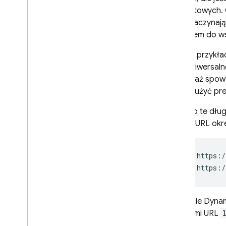
metadane społecznościowe;
internetowych.
które zaczynają
POWIĄZANE USŁUGI
prefiksem do w
Authentication
Jeśli na przykł
Extensions
linku uniwersaln
ponieważ spowo
musisz użyć pre
Dlatego te dłu
adresy URL okr
Te długie
Dynam
adresami URL