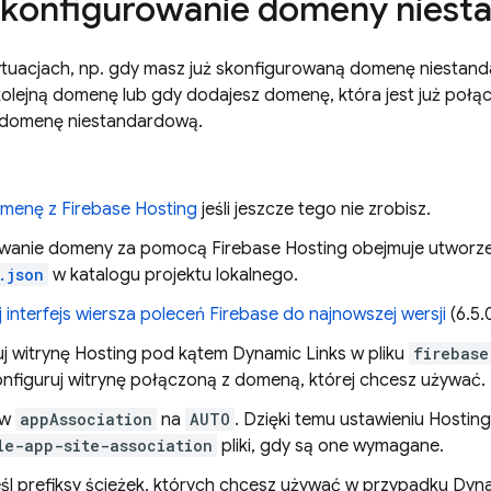
konfigurowanie domeny niest
ytuacjach, np. gdy masz już skonfigurowaną domenę niesta
olejną domenę lub gdy dodajesz domenę, która jest już połą
 domenę niestandardową.
omenę z
Firebase Hosting
jeśli jeszcze tego nie zrobisz.
owanie domeny za pomocą
Firebase Hosting
obejmuje utworze
.json
w katalogu projektu lokalnego.
j interfejs wiersza poleceń
Firebase
do najnowszej wersji
(6.5.
uj witrynę
Hosting
pod kątem
Dynamic Links
w pliku
firebase
konfiguruj witrynę połączoną z domeną, której chcesz używać.
aw
appAssociation
na
AUTO
. Dzięki temu ustawieniu
Hosting
le-app-site-association
pliki, gdy są one wymagane.
śl prefiksy ścieżek, których chcesz używać w przypadku
Dyna