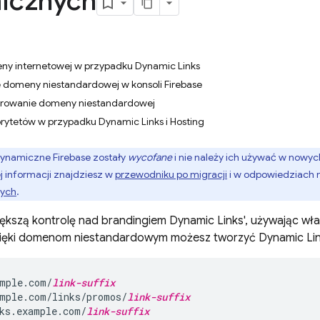
icznych
y internetowej w przypadku Dynamic Links
 domeny niestandardowej w konsoli Firebase
urowanie domeny niestandardowej
orytetów w przypadku Dynamic Links i Hosting
 dynamiczne Firebase zostały
wycofane
i nie należy ich używać w nowyc
 informacji znajdziesz w
przewodniku po migracji
i w odpowiedziach 
nych
.
ększą kontrolę nad brandingiem
Dynamic Links
', używając w
zięki domenom niestandardowym możesz tworzyć
Dynamic Li
mple.com/
link-suffix
mple.com/links/promos/
link-suffix
ks.example.com/
link-suffix