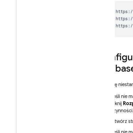
Konfigu
Firebas
Domenę niestan
Jeśli nie
kliknij
Roz
czynności
Otwórz s
Jeśli nie