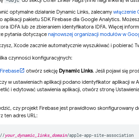
gę
-ObjC
do sekcji
Other Linker Flags
(Inne flagi linkera) w us
nić optymalne działanie
Dynamic Links
, zalecamy
włączenie
 aplikacji pakietu SDK Firebase dla Google Analytics. Możesz
tora IDFA lub ze zbieraniem identyfikatora IDFA. Więcej infor
ze pytania dotyczące
najnowszej organizacji modułów w
Goog
zysz, Xcode zacznie automatycznie wyszukiwać i pobierać Two
ilka czynności konfiguracyjnych:
Firebase
otwórz sekcję
Dynamic Links
. Jeśli pojawi się pr
zy w ustawieniach aplikacji podano identyfikator aplikacji w Ap
tlić i edytować ustawienia aplikacji, otwórz stronę Ustawieni
dzić, czy projekt Firebase jest prawidłowo skonfigurowany 
rz ten adres URL:
//
your_dynamic_links_domain
/apple-app-site-association