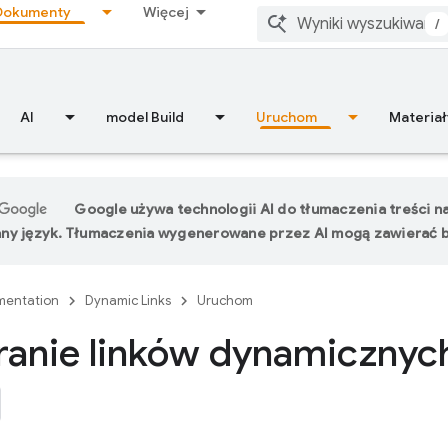
Dokumenty
Więcej
/
AI
model Build
Uruchom
Materiał
Google używa technologii AI do tłumaczenia treści n
ny język. Tłumaczenia wygenerowane przez AI mogą zawierać b
entation
Dynamic Links
Uruchom
anie linków dynamicznych