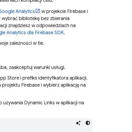
tawieniach kompilacji celu.
Google Analytics
w projekcie Firebase i
 wybrać bibliotekę bez zbierania
macji znajdziesz w odpowiedziach na
le Analytics
dla Firebase SDK
.
je zależności w tle.
ośba, zaakceptuj warunki usługi.
p Store i prefiks identyfikatora aplikacji.
a projektu Firebase
i wybierz aplikację na
do używania
Dynamic Links
w aplikacji na