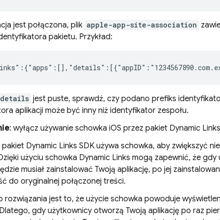
kacja jest połączona, plik
apple-app-site-association
zawie
 identyfikatora pakietu. Przykład:
inks":{"apps":[],"details":[{"appID":"1234567890.com.e
details
jest puste, sprawdź, czy podano prefiks identyfikatora
tora aplikacji może być inny niż identyfikator zespołu.
nie
: wyłącz używanie schowka iOS przez pakiet
Dynamic Link
 pakiet
Dynamic Links
SDK używa schowka, aby zwiększyć nie
. Dzięki użyciu schowka
Dynamic Links
mogą zapewnić, że gdy 
ędzie musiał zainstalować Twoją aplikację, po jej zainstalowa
ść do oryginalnej połączonej treści.
 rozwiązania jest to, że użycie schowka powoduje wyświetle
Dlatego, gdy użytkownicy otworzą Twoją aplikację po raz pier