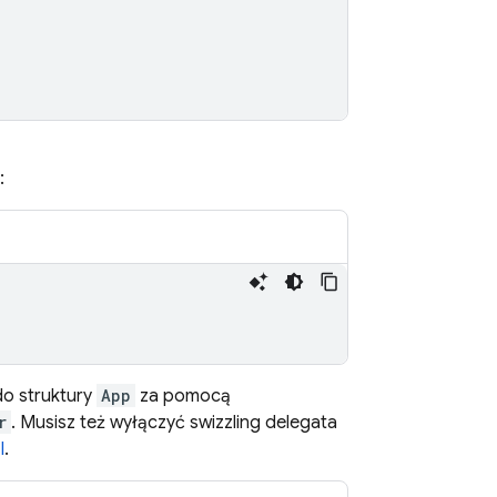
:
do struktury
App
za pomocą
r
. Musisz też wyłączyć swizzling delegata
I
.