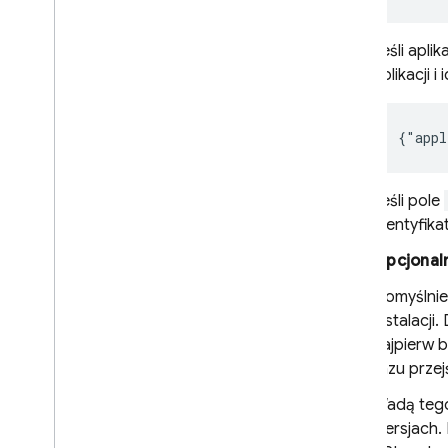
Jeśli apli
aplikacji i
{"appl
Jeśli pole
identyfika
Opcjonal
Domyślnie
instalacji
najpierw b
razu przej
Wadą tego
wersjach. 