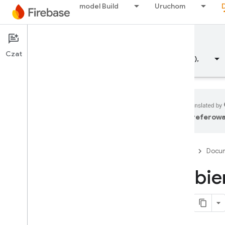
model Build
Uruchom
Documentation
Dynamic Links
Czat
Przegląd
Fundamentals (Podstawowe informacje),
preferowa
Przegląd
Firebase
Docum
ZWOLNIJ
Odbier
Test Lab
App Distribution
MONITOROWANIE