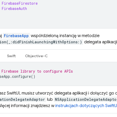
FirebaseFirestore
FirebaseAuth
uj
FirebaseApp
współdzieloną instancję w metodzie
ion(_:didFinishLaunchingWithOptions:)
delegata aplikacji
Swift
Objective-C
 Firebase library to configure APIs
seApp
.
configure
()
asz SwiftUI, musisz utworzyć delegata aplikacji i dołączyć go 
ationDelegateAdaptor
lub
NSApplicationDelegateAdapto
 Więcej informacji znajdziesz w
instrukcjach dotyczących SwiftU