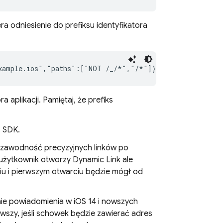
ra odniesienie do prefiksu identyfikatora
xample.ios","paths":["NOT /_/*","/*"]}]}}
 aplikacji. Pamiętaj, że prefiks
s
SDK.
zawodność precyzyjnych linków po
użytkownik otworzy
Dynamic Link
ale
niu i pierwszym otwarciu będzie mógł od
nie powiadomienia w iOS 14 i nowszych
wszy, jeśli schowek będzie zawierać adres