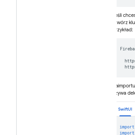
Jeśli chc
utwórz kl
Przykład:
Fireba
http
http
Zaimport
używa del
SwiftUI
import
import