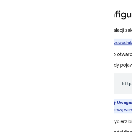
Konfigu
Google Ads
Dynamic Links
Do instalacji z
Wprowadzenie
W
przewodniku
Integracja z systemem
operacyjnym
Po otwarc
Tworzenie linków
dynamicznych
Gdy pojaw
Pobierz linki dynamiczne
i
OS
  http
Android
Flutter
C++
Uwaga
Unity
starszą wers
Korzystanie z domeny
niestandardowej
Wybierz b
Zezwalanie na określone