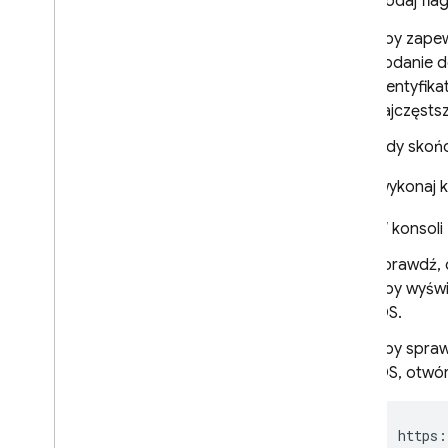
Dodaj fla
wzorce adresów URL
Dostęp do danych
Aby zapew
analitycznych
dodanie do
Debugowanie linków
identyfika
dynamicznych
najczęsts
generować podglądy linków i
metadane społecznościowe;
Gdy skońc
POWIĄZANE USŁUGI
Teraz wykonaj k
Authentication
W konsoli
Extensions
Sprawdź, c
Aby wyświe
iOS.
Aby spraw
iOS, otwó
https: