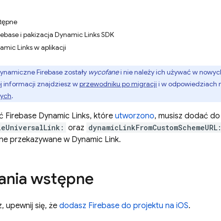
tępne
rebase i pakizacja Dynamic Links SDK
mic Links w aplikacji
 dynamiczne Firebase zostały
wycofane
i nie należy ich używać w nowyc
 informacji znajdziesz w
przewodniku po migracji
i w odpowiedziach 
nych
.
ać
Firebase Dynamic Links
, które
utworzono
, musisz dodać do 
leUniversalLink:
oraz
dynamicLinkFromCustomSchemeURL
ane przekazywane w
Dynamic Link
.
nia wstępne
, upewnij się, że
dodasz Firebase do projektu na iOS
.