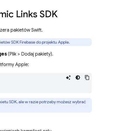
ic Links
SDK
żera pakietów Swift.
etów SDK Firebase do projektu Apple.
ges
(Plik > Dodaj pakiety).
atformy Apple:
ietu SDK, ale w razie potrzeby możesz wybrać