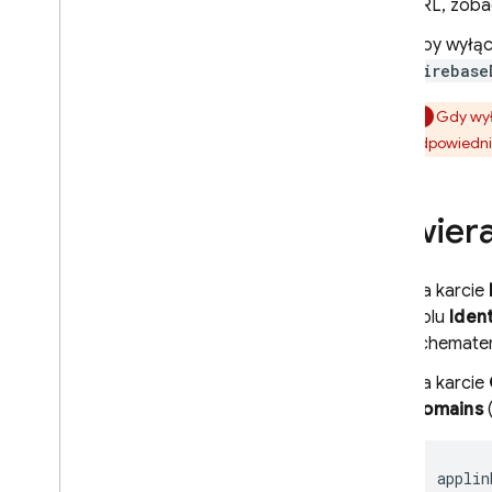
URL, zoba
Aby wyłąc
Firebase
Gdy wył
odpowiednio
Otwier
Na karcie
polu
Ident
schemate
Na karcie
Domains
applin