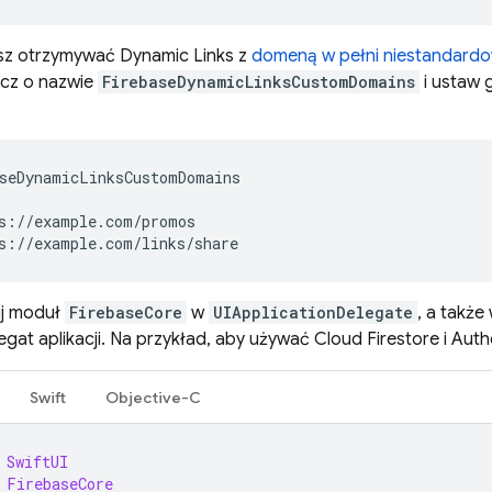
esz otrzymywać
Dynamic Links
z
domeną w pełni niestandard
ucz o nazwie
FirebaseDynamicLinksCustomDomains
i ustaw 
seDynamicLinksCustomDomains
s://example.com/promos
s://example.com/links/share
uj moduł
FirebaseCore
w
UIApplicationDelegate
, a także
egat aplikacji. Na przykład, aby używać
Cloud Firestore
i
Auth
Swift
Objective-C
SwiftUI
FirebaseCore