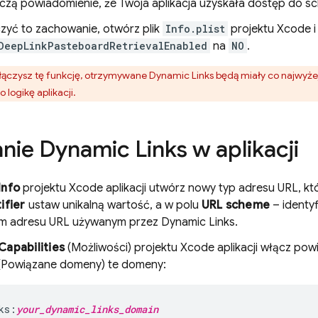
czą powiadomienie, że Twoja aplikacja uzyskała dostęp do s
zyć to zachowanie, otwórz plik
Info.plist
projektu Xcode i
DeepLinkPasteboardRetrievalEnabled
na
NO
.
ączysz tę funkcję, otrzymywane
Dynamic Links
będą miały co najwyże
 logikę aplikacji.
anie
Dynamic Links
w aplikacji
Info
projektu Xcode aplikacji utwórz nowy typ adresu URL, k
ifier
ustaw unikalną wartość, a w polu
URL scheme
– identyf
m adresu URL używanym przez
Dynamic Links
.
Capabilities
(Możliwości) projektu Xcode aplikacji włącz pow
(Powiązane domeny) te domeny:
ks:
your_dynamic_links_domain