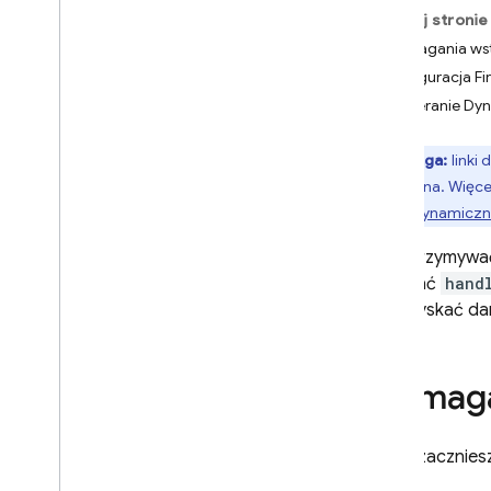
Na tej stronie
Crashlytics
Wymagania ws
Konfiguracja Fi
Performance Monitoring
Otwieranie Dyna
ITERACJA
Uwaga:
linki
Remote Config
wyłączona. Więcej
linków dynamicz
A
/
B Testing
Aby otrzymyw
KOMUNIKACJA
wywołać
hand
aby uzyskać d
Analytics
Cloud Messaging
Wymaga
In-App Messaging
Zanim zaczniesz
Google Ad
Mob