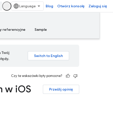
Blog
Otwórz konsolę
Zaloguj się
y referencyjne
Sample
a Twój
łędy.
Czy te wskazówki były pomocne?
 w i
OS
Prześlij opinię