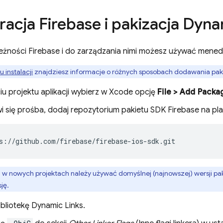
racja Firebase i pakizacja
Dynam
ależności Firebase i do zarządzania nimi możesz używać mened
 instalacji
znajdziesz informacje o różnych sposobach dodawania paki
iu projektu aplikacji wybierz w Xcode opcję
File > Add Packa
i się prośba, dodaj repozytorium pakietu SDK Firebase na pl
s://github.com/firebase/firebase-ios-sdk.git
:
w nowych projektach należy używać domyślnej (najnowszej) wersji pak
ję.
ibliotekę
Dynamic Links
.