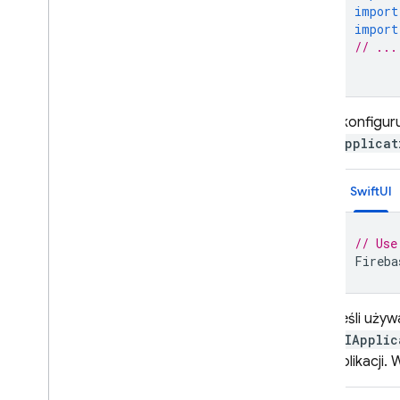
import
import
// ...
Skonfigur
applicat
SwiftUI
// Use
Fireba
Jeśli używ
UIApplic
aplikacji.