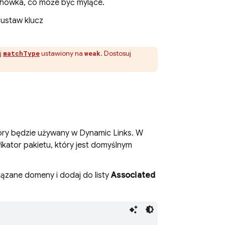
chowka, co może być mylące.
 ustaw klucz
j
ustawiony na
. Dostosuj
matchType
weak
tóry będzie używany w
Dynamic Links
. W
ikator pakietu, który jest domyślnym
iązane domeny i dodaj do listy
Associated