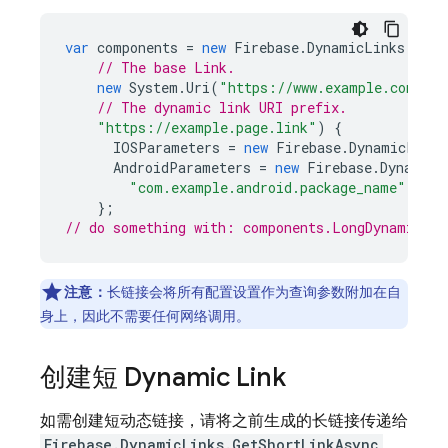
var
components
=
new
Firebase
.
DynamicLinks
.
Dyna
// The base Link.
new
System
.
Uri
(
"https://www.example.com/"
)
// The dynamic link URI prefix.
"https://example.page.link"
)
{
IOSParameters
=
new
Firebase
.
DynamicLinks
AndroidParameters
=
new
Firebase
.
DynamicL
"com.example.android.package_name"
),
};
// do something with: components.LongDynamicLin
注意：
长链接会将所有配置设置作为查询参数附加在自
身上，因此不需要任何网络调用。
创建短
Dynamic Link
如需创建短动态链接，请将之前生成的长链接传递给
Firebase.DynamicLinks.GetShortLinkAsync
，