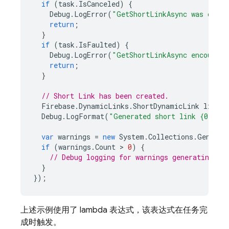
if
(
task
.
IsCanceled
)
{
Debug
.
LogError
(
"GetShortLinkAsync was cance
return
;
}
if
(
task
.
IsFaulted
)
{
Debug
.
LogError
(
"GetShortLinkAsync encounter
return
;
}
// Short Link has been created.
Firebase
.
DynamicLinks
.
ShortDynamicLink
link
=
Debug
.
LogFormat
(
"Generated short link {0}"
,
l
var
warnings
=
new
System
.
Collections
.
Generic
if
(
warnings
.
Count
 > 
0
)
{
// Debug logging for warnings generating th
}
});
上述示例使用了 lambda 表达式，该表达式在任务完
成时触发。