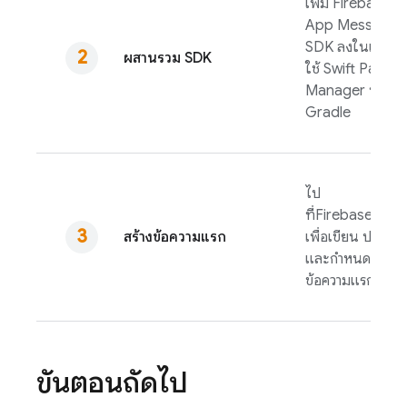
เพิ่ม
Firebase In
App Messagin
SDK ลงในแอปโ
ผสานรวม SDK
ใช้ Swift Packa
Manager หรือ
Gradle
ไป
ที่
Firebase
คอนโ
สร้างข้อความแรก
เพื่อเขียน ปรับแต่
และกำหนดเป้าหม
ข้อความแรก
ขั้นตอนถัดไป