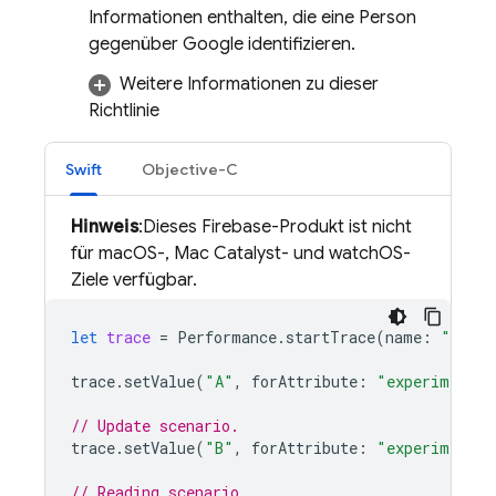
Informationen enthalten, die eine Person
gegenüber Google identifizieren.
Weitere Informationen zu dieser
Richtlinie
Swift
Objective-C
Hinweis
:Dieses Firebase-Produkt ist nicht
für macOS-, Mac Catalyst- und watchOS-
Ziele verfügbar.
let
trace
=
Performance
.
startTrace
(
name
:
"
CUSTO
trace
.
setValue
(
"A"
,
forAttribute
:
"experiment"
)
// Update scenario.
trace
.
setValue
(
"B"
,
forAttribute
:
"experiment"
)
// Reading scenario.