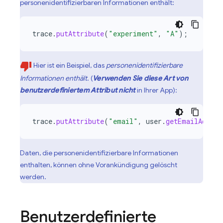
personenidentifizierbaren Informationen enthält:
trace
.
putAttribute
(
"experiment"
,
"A"
);
Hier ist ein Beispiel, das
personenidentifizierbare
Informationen enthält
. (
Verwenden Sie diese Art von
benutzerdefiniertem Attribut nicht
in Ihrer App):
trace
.
putAttribute
(
"email"
,
user
.
getEmailAddres
Daten, die personenidentifizierbare Informationen
enthalten, können ohne Vorankündigung gelöscht
werden.
Benutzerdefinierte