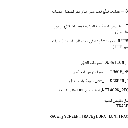
S
— عمليات تتبُّع تمتد على مدار عمر الشاشة (عمليات
T
: المقاييس المخصّصة المرتبطة بعمليات تتبُّع الرموز
ا المطوّر
NETW
: عمليات تتبُّع تغطي مدة طلب الشبكة (عمليات
HTTP)
DURATION_
، اسم ملف التتبُّع
TRACE_M
— اسم المقياس المخصّص
_st_
SCREEN_
—
متبوعًا باسم التتبُّع
NETWORK_RE
، نمط عنوان URL لطلب الشبكة
مل مقياس التتبُّع
TRAC
TRACE
_
SCREEN
_
TRACE
DURATION
_
TRA
و
و