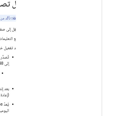
تفعيل تص
تتبُّع البيانات وعرضها وتصفيتها
نظرة عامة على وحدة التحكّم
ملاحظة:
تأكَّد م
فلترة البيانات باستخدام السمات
إعداد تنبيهات لمشاكل الأداء
انتقِل إلى ص
تصدير البيانات إلى Big
Query
اتّبِع التعلي
تحديد المشاكل وحلّها الأسئلة الشائعة
عند تفعيل خ
تُصدِّر Firebase
التكرار
إلى 48 ساعة.
Remote Config
A
/
B Testing
بعد إن
التفاعل
(إعادة
Analytics
يُعدّ Firebase عمليات مزامنة منتظمة لبياناتك من مشروع Firebase إلى
اليومية هذه 
Cloud Messaging