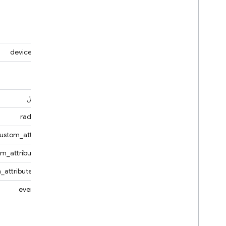
device_name
بلد
شركة النقل
radio_type
ustom_attributes
m_attributes.key
_attributes.value
event_type