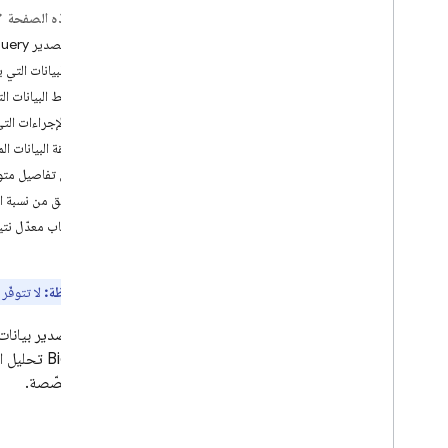
على هذه الصفحة
Crashlytics
تفعيل تصدير BigQuery
ما هي البيانات التي يتم ت
Performance Monitoring
مخطط البيانات ال
مقدمة
ما هي الإجراءات التي
البدء
مطابقة البيانات ا
التعرّف على البيانات المجمَّعة تلقائيًا
عرض تفاصيل متوس
بدء التطبيق والمقدّمة والخلفية (i
OS+
التحقّق من نسبة 
وAndroid)
احتساب معدّل نتي
عرض الشاشة (i
OS+ وAndroid)
تحميل الصفحة (على الويب)
ملاحظة:
لا تتوفّر 
طلبات الشبكة HTTP
S
/
تخصيص جمع البيانات وتجميعها
يمكنك تصدير بيانا
إضافة ميزة التتبُّع لرمز معيّن
BigQuery
تحليل ال
الآلة المخصّصة.
إضافة ميزة المراقبة لطلبات الشبكة المحددة
تخصيص تجميع بيانات طلبات الشبكة
إيقاف مراقبة الأداء