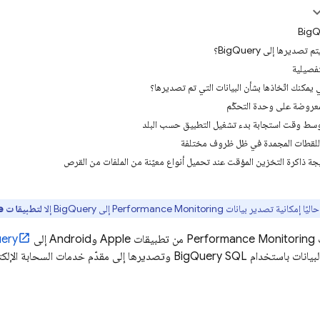
صديرها إلى BigQuery؟
تفصيلية
 يمكنك اتّخاذها بشأن البيانات التي تم تصديرها؟
لمعروضة على وحدة التحكّم
ط وقت استجابة بدء تشغيل التطبيق حسب البلد
اللقطات المجمدة في ظل ظروف مختلفة
جة ذاكرة التخزين المؤقت عند تحميل أنواع معيّنة من الملفات من القرص
حاليًا إمكانية تصدير بيانات
Performance Monitoring
إلى
BigQuery
إلا
لتطبيقات Apple وAndroid
ت
Performance Monitoring
من تطبيقات Apple وAndroid إلى
ery
بيانات باستخدام
BigQuery
SQL وتصديرها إلى مقدّم خدمات السحابة الإلك