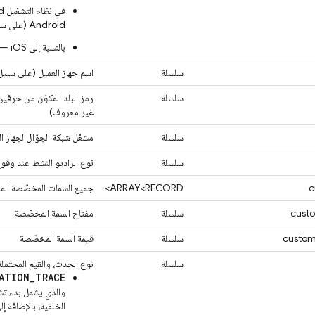
Android (على سبيل المثال "26")
بالنسبة إلى iOS — إصدار iOS (مثلاً "11.4")
سلسلة
اسم جهاز العميل (على سبيل المثال، "el
سلسلة
غير معروف)
سلسلة
مشغّل شبكة الجوّال لجهاز ا
سلسلة
نوع الراديو النشط عند وقوع ا
c
ARRAY<RECORD>
جميع السمات المخصّصة المر
custo
سلسلة
مفتاح السمة المخصّصة
custom
سلسلة
قيمة السمة المخصّصة
سلسلة
نوع الحدث، والقيم المحتمل
ATION_TRACE
والذي يشمل بدء تشغ
الخلفية، بالإضافة إ