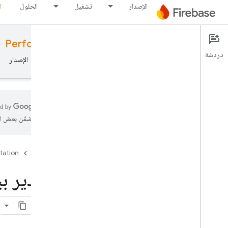
الإصدار
تشغيل
الحلول
ا
Performance Monitoring
Documentation
دردشة
نظرة عامة
الأساسيات
الذكاء الاصطناعي
الإصدار
تتضمّن بعض ال
نظرة عامة
tation
Firebase
إصدار
تصدير بيان
Test Lab
App Distribution
مراقب