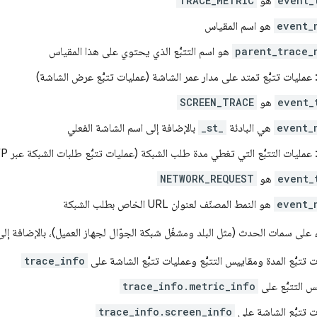
event_
هو
TRACE_METRIC
event_
هو اسم المقياس
parent_trace_
هو اسم التتبُّع الذي يحتوي على هذا المقياس
 عمليات تتبُّع تمتد على مدار عمر الشاشة (عمليات تتبُّع عرض الشاشة)
event_
هو
SCREEN_TRACE
event_
هي البادئة
_st_
بالإضافة إلى اسم الشاشة الفعلي
 عمليات التتبُّع التي تغطي مدة طلب الشبكة (عمليات تتبُّع طلبات الشبكة عبر HTTP)
event_
هو
NETWORK_REQUEST
event_
هو النمط المصنّف لعنوان URL الخاص بطلب الشبكة
لى سمات الحدث (مثل البلد ومشغّل شبكة الجوّال لجهاز العميل)، بالإضافة إ
تتبُّع المدة ومقاييس التتبُّع وعمليات تتبُّع الشاشة على
trace_info
 التتبُّع على
trace_info.metric_info
 تتبُّع الشاشة على
trace_info.screen_info