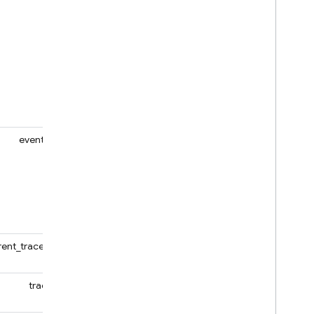
event_name
rent_trace_name
trace_info