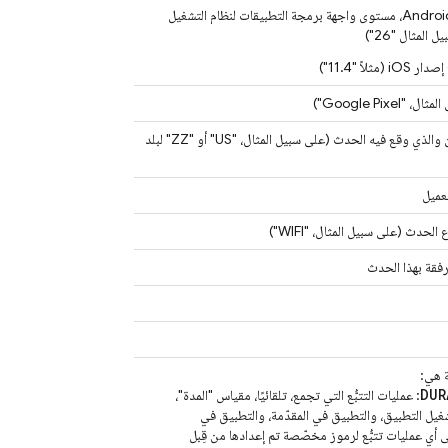
في نظام التشغيل Android، مستوى واجهة برمجة التطبيقات لنظام التشغيل
Google Pix")
رمز البلد المكوّن من حرفَين والذي وقع فيه الحدث (على سبيل المثال، "US" أو "ZZ" لبلد
لعميل
لحدث (على سبيل المثال، "WIFI")
فقة بهذا الحدث
ة هي:
DUR
: عمليات التتبُّع التي تجمع، تلقائيًا، مقياس "المدة"،
يل التطبيق، والتطبيق في المقدّمة، والتطبيق في
لى أي عمليات تتبُّع لرموز مخصّصة تم إعدادها من قِبل