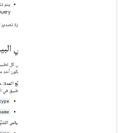
يتم تل
Query
In-App Messaging
لإيقاف ميزة تصدير
y
Google Ad
Mob
Google Ads
ما هي البي
Dynamic Links
بالنسبة إلى كل تطبي
المنتجات ذات الصلة
يمكن أن يكون أحد ما
Authentication
تتبُّع المدة
: ع
Extensions
التطبيق في الخ
type
name
مقياس التتبُّ