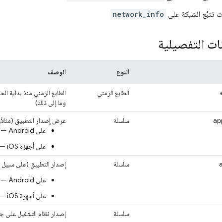
 تتبُّع الشبكة على
network_info
ات التفصيلية
النوع
الوصف
الطابع الزمني
الطابع الزمني منذ بداية الحق
وما إلى ذلك)
ap
سلسلة
عرض إصدار التطبيق (مثلاً، "4.1.7
على Android —
على أجهزة iOS —
سلسلة
إصدار التطبيق (على سبيل المثال، "
على Android —
على أجهزة iOS —
سلسلة
إصدار نظام التشغيل على جه