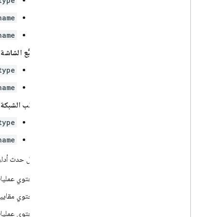
type
name
name
تتبُّع الشاشة
:
type
name
طلب الشبكة
:
type
name
يحتوي كل حدث أداء ع
تحتوي عمليات 
تحتوي مقاييس
تحتوي عمليات