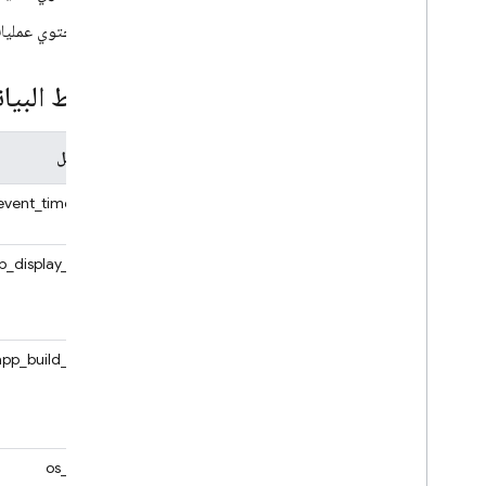
تحتوي عمليات
مخطط البيان
اسم الحقل
event_timestamp
p_display_version
app_build_version
os_version