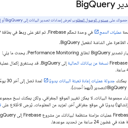
دير
Query
Big
ن حصولك على
مستوى الوصول المطلوب
لعرض إعدادات تصدير البيانات إلى
BigQuery
أو إد
فحة
عمليات الدمج
في وحدة تحكّم
Firebase
، ثم انقر على
ربط
في بطاقة
y
مات الظاهرة على الشاشة لتفعيل
BigQuery
.
يار تصدير
BigQuery
لنطاق
Performance Monitoring
، يحدث ما يلي:
نسخة من بياناتك الحالية
إلى
BigQuery
. قد يستغرق إكمال عملية 
يمكنك
جدولة عمليات إعادة تعبئة البيانات يدويًا
لمدة تصل إلى آخر 30 يومًا أو لأحدث تاريخ فعّلت فيه ميزة
BigQuery
التصدير (أيهما أحدث).
شاء مجموعة البيانات، لا يمكن تغيير الموقع الجغرافي، ولكن يمكنك نسخ مجموعة 
 إنشائها) يدويًا في موقع جغرافي آخر. لمزيد من المعلومات، يُرجى الاطّلاع على
ت
igQuery
في غضون 24 ساعة من تحديد موعدها.