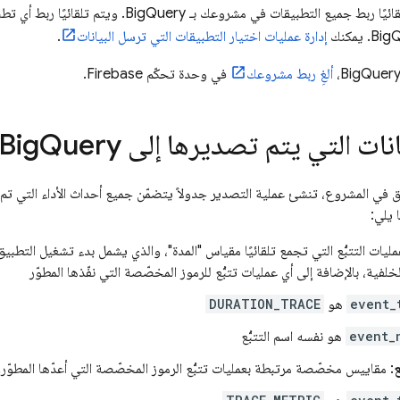
قائيًا ربط جميع التطبيقات في مشروعك بـ
BigQuery
. ويتم تلقائيًا ربط أي تط
Big
. يمكنك
إدارة عمليات اختيار التطبيقات التي ترسل البيانات
.
BigQuer
،
ألغِ ربط مشروعك
في وحدة تحكّم
Firebase
.
انات التي يتم تصديرها إلى
Query
Big
ق في المشروع، تنشئ عملية التصدير جدولاً يتضمّن جميع أحداث الأداء التي ت
 يلي:
مليات التتبُّع التي تجمع تلقائيًا مقياس "المدة"، والذي يشمل بدء تشغيل التطب
لفية، بالإضافة إلى أي عمليات تتبُّع للرموز المخصّصة التي نفّذها المطوّر
event_
هو
DURATION_TRACE
event_
هو نفسه اسم التتبُّع
ع
: مقاييس مخصّصة مرتبطة بعمليات تتبُّع الرموز المخصّصة التي أعدّها المطوّر