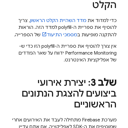
הקלט
כדי למדוד את
מדד השהיית הקלט הראשון
, צריך
להוסיף את ספריית ה-polyfill למדד הזה. הוראות
להתקנה מופיעות ב
מסמכי התיעוד
של הספרייה.
אין צורך להוסיף את ספריית ה-polyfill הזו כדי ש-
Performance Monitoring
ידווח על שאר המדדים
של אפליקציות האינטרנט.
שלב 3
: יצירת אירועי
ביצועים להצגת הנתונים
הראשוניים
מערכת Firebase מתחילה לעבד את האירועים אחרי
שמוסיפים את ה-SDK לאפליקציה. אם אתם עדיין