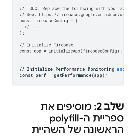
//
TODO
:
Replace
the
following
with
your
app
's 
//
See
:
https
:
//
firebase
.
google
.
com
/
docs
/
web
/
le
const
firebaseConfig
=
{
//
...
};
//
Initialize
Firebase
const
app
=
initializeApp
(
firebaseConfig
);
//
Initialize
Performance
Monitoring
and
get
const
perf
=
getPerformance
(
app
);
שלב 2
: מוסיפים את
ספריית ה-polyfill
הראשונה של השהיית