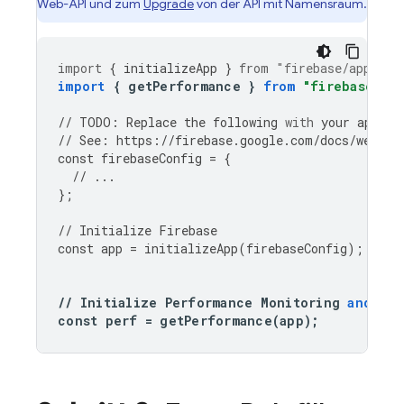
Web-API und zum
Upgrade
von der API mit Namensraum.
import
{
initializeApp
}
from
"firebase/app"
;
import
{
getPerformance
}
from
"firebase/pe
//
TODO
:
Replace
the
following
with
your
app
's 
//
See
:
https
:
//
firebase
.
google
.
com
/
docs
/
web
/
le
const
firebaseConfig
=
{
//
...
};
//
Initialize
Firebase
const
app
=
initializeApp
(
firebaseConfig
);
//
Initialize
Performance
Monitoring
and
get
const
perf
=
getPerformance
(
app
);