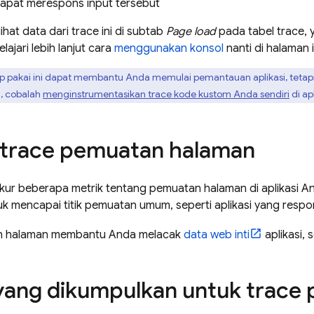
apat merespons input tersebut
hat data dari trace ini di subtab
Page load
pada tabel trace,
elajari lebih lanjut cara
menggunakan konsol
nanti di halaman i
ap pakai ini dapat membantu Anda memulai pemantauan aplikasi, tetapi
si, cobalah
menginstrumentasikan trace kode kustom Anda sendiri
di ap
i trace pemuatan halaman
ukur beberapa metrik tentang pemuatan halaman di aplikasi 
k mencapai titik pemuatan umum, seperti aplikasi yang respon
n halaman membantu Anda melacak
data web inti
aplikasi, s
yang dikumpulkan untuk trace