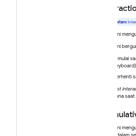
Interacti
Catatan:
Inte
Metrik ini meng
Metrik ini ber
Dimulai s
keyboard)
Berhenti s
"
Longest interac
pengguna saat pe
Cumulativ
Metrik ini meng
terjadi dalam s