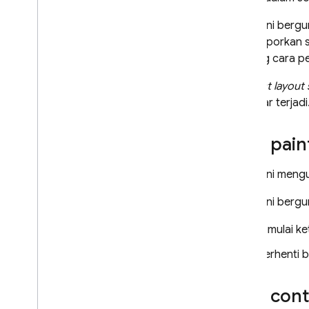
Metrik ini ber
ini melaporkan
tentang cara p
"
Largest layout 
terbesar terjadi.
First pain
Metrik ini men
Metrik ini ber
Dimulai k
Berhenti b
First cont