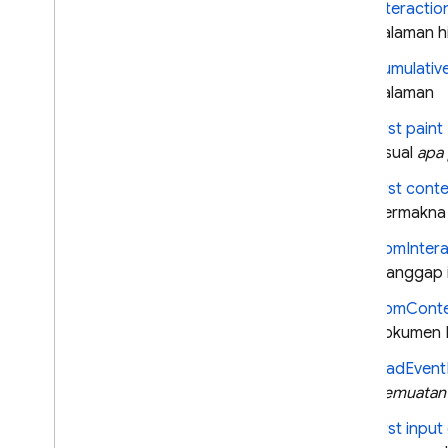
untuk permintaan jaringan
interactio
tertentu
halaman hi
Menyesuaikan agregasi data
cumulative
permintaan jaringan
halaman
Menonaktifkan Performance
Monitoring
first paint
Melacak
,
melihat
,
dan
visual
apa
memfilter data
first conte
Ringkasan konsol
bermakna 
Memfilter data menggunakan
atribut
domIntera
Menyiapkan pemberitahuan
dianggap 
untuk masalah performa
domConte
Mengekspor data ke Big
Query
dokumen H
Pemecahan Masalah & FAQ
loadEven
pemuatan
MELAKUKAN ITERASI
first input
Remote Config