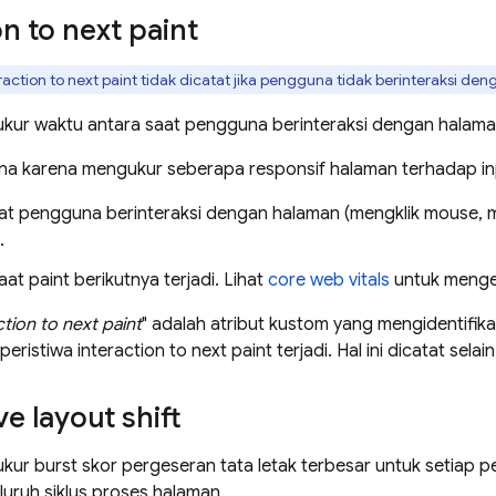
on to next paint
raction to next paint tidak dicatat jika pengguna tidak berinteraksi de
ukur waktu antara saat pengguna berinteraksi dengan halaman 
guna karena mengukur seberapa responsif halaman terhadap i
aat pengguna berinteraksi dengan halaman (mengklik mouse, 
.
aat paint berikutnya terjadi. Lihat
core web vitals
untuk menget
tion to next paint
" adalah atribut kustom yang mengidentifik
ristiwa interaction to next paint terjadi. Hal ini dicatat selai
e layout shift
ukur burst skor pergeseran tata letak terbesar untuk setiap p
eluruh siklus proses halaman.