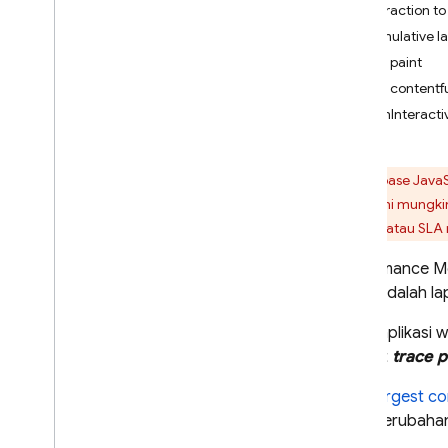
Interaction to
Crashlytics
Cumulative la
First paint
Performance Monitoring
First contentf
Pengantar
domInteracti
Mulai
Pelajari data yang
Firebase
JavaS
dikumpulkan secara otomatis
Produk ini mungki
Mulai aplikasi
,
latar depan
,
latar
layanan atau SLA
belakang (i
OS+ & Android)
Rendering layar (i
OS+ & Android)
Performance Mo
Pemuatan halaman (web)
Trace adalah la
Permintaan jaringan HTTP
/
S
Untuk aplikasi 
Menyesuaikan pengumpulan
disebut
trace 
dan agregasi data
Menambahkan pemantauan
largest co
untuk kode tertentu
perubahan
Menambahkan pemantauan