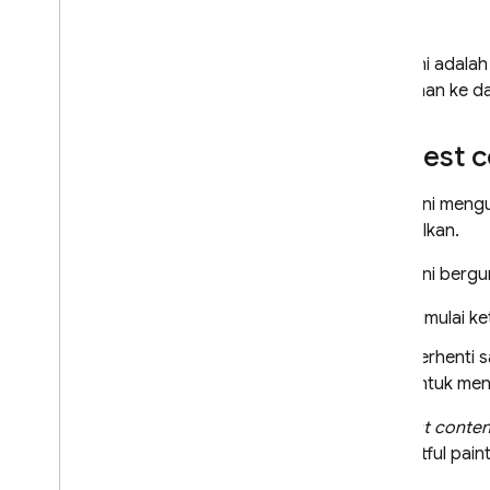
Authentication
Extensions
Trace ini adala
tambahan ke d
Largest c
Metrik ini men
ditampilkan.
Metrik ini ber
Dimulai k
Berhenti 
untuk men
"
Largest conten
contentful paint