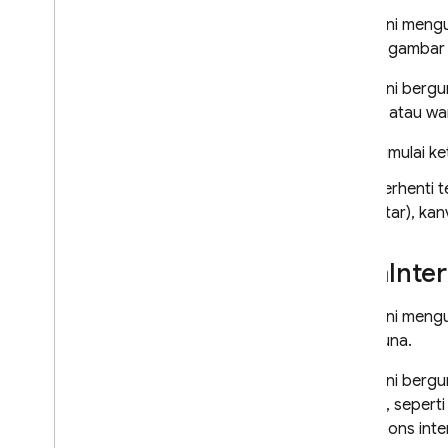
Metrik ini men
seperti gambar 
Metrik ini ber
header atau war
Dimulai k
Berhenti 
latar), ka
dom
Inte
Metrik ini men
pengguna.
Metrik ini ber
aplikasi, sepert
merespons inter