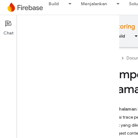
Build
Menjalankan
Solu
Documentation
Performance Monitoring
Chat
Ringkasan
Dasar-dasar
AI
Build
Firebase
Docum
Mempe
Ringkasan
halama
RELEASE
Test Lab
Pada halaman 
Definisi trace
App Distribution
Metrik yang di
Largest conte
MEMANTAU