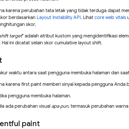
guna karena perubahan tata letak yang tidak terduga dapat
 skor berdasarkan
Layout Instability API
. Lihat
core web vitals
u
enghitungan skor.
shift target
" adalah atribut kustom yang mengidentifikasi el
 Hal ini dicatat selain skor cumulative layout shift.
t
gukur waktu antara saat pengguna membuka halaman dan saat 
guna karena first paint memberi sinyal kepada pengguna And
etika pengguna membuka halaman.
ila ada perubahan visual
apa pun
, termasuk perubahan warna 
entful paint