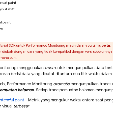
 next paint
yout shift
ul paint
ve
cript
SDK untuk
Performance Monitoring
masih dalam versi rilis
beta
.
n diubah dengan cara yang tidak kompatibel dengan versi sebelumnya 
 mana pun.
nitoring
menggunakan
trace
untuk mengumpulkan data tenta
poran berisi data yang dicatat di antara dua titik waktu dalam 
web,
Performance Monitoring
otomatis
mengumpulkan trace un
pemuatan halaman
. Setiap trace pemuatan halaman mengumpul
ntentful paint
- Metrik yang mengukur waktu antara saat pen
 visual
terbesar