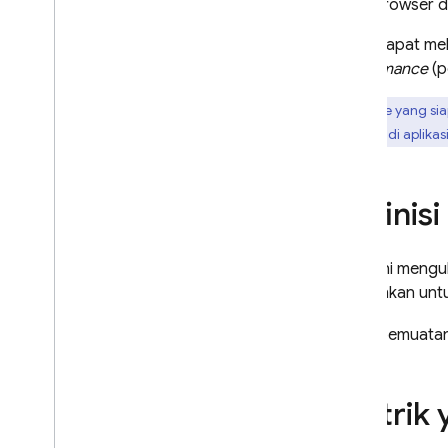
browser d
A
/
B Testing
Anda dapat meli
Performance
(p
ENGAGE
Trace yang si
Analytics
tertentu di aplika
Cloud Messaging
Definis
In-App Messaging
Trace ini meng
Google Ad
Mob
dibutuhkan untu
Google Ads
Trace pemuata
Dynamic Links
Metrik 
PRODUK TERKAIT