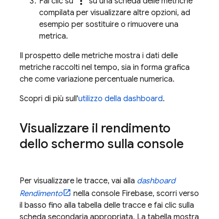
more_vert
Fai clic su
su una scheda delle metriche
compilata per visualizzare altre opzioni, ad
esempio per sostituire o rimuovere una
metrica.
Il prospetto delle metriche mostra i dati delle
metriche raccolti nel tempo, sia in forma grafica
che come variazione percentuale numerica.
Scopri di più sull'
utilizzo della dashboard
.
Visualizzare il rendimento
dello schermo sulla console
Per visualizzare le tracce, vai alla
dashboard
Rendimento
nella console
Firebase
, scorri verso
il basso fino alla tabella delle tracce e fai clic sulla
scheda secondaria appropriata. La tabella mostra