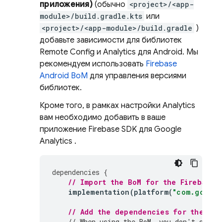
приложения)
(обычно
<project>/<app-
module>/build.gradle.kts
или
<project>/<app-module>/build.gradle
)
добавьте зависимости для библиотек
Remote Config
и
Analytics
для Android. Мы
рекомендуем использовать
Firebase
Android BoM
для управления версиями
библиотек.
Кроме того, в рамках настройки
Analytics
вам необходимо добавить в ваше
приложение Firebase SDK для
Google
Analytics
.
dependencies
{
// Import the 
BoM
 for the Firebase 
implementation
(
platform
(
"com.google
// Add the dependencies for the 
Rem
// When using the 
BoM
, you don't speci