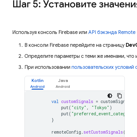
Шаг 5: Установите значен
Используя консоль
Firebase
или
API бэкэнда
Remote 
В консоли
Firebase
перейдите на страницу
Dev
Определите параметры с теми же именами, что 
При использовании
пользовательских условий 
Kotlin
Java
val
customSignals
=
customSignals
put
(
"city"
,
"Tokyo"
)
put
(
"preferred_event_category"
}
remoteConfig
.
setCustomSignals
(
cust