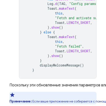
Log
.
d
(
TAG
,
"Config params upda
Toast
.
makeText
(
this
,
"Fetch and activate succee
Toast
.
LENGTH_SHORT
,
).
show
()
}
else
{
Toast
.
makeText
(
this
,
"Fetch failed"
,
Toast
.
LENGTH_SHORT
,
).
show
()
}
displayWelcomeMessage
()
}
Поскольку эти обновленные значения параметров вл
Примечание:
Если ваше приложение не собирается с помощ