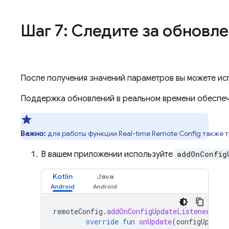
Шаг 7: Следите за обновл
После получения значений параметров вы можете и
Поддержка обновлений в реальном времени обеспе
Важно:
для работы функции Real-time
Remote Config
также т
В вашем приложении используйте
addOnConfig
Kotlin
Java
remoteConfig
.
addOnConfigUpdateListener
(
obj
override
fun
onUpdate
(
configUpdate