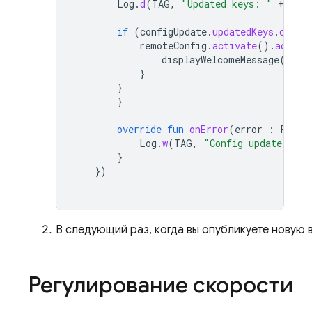
Log
.
d
(
TAG
,
"Updated keys: "
+
conf
if
(
configUpdate
.
updatedKeys
.
conta
remoteConfig
.
activate
().
addOnC
displayWelcomeMessage
()
}
}
}
override
fun
onError
(
error
:
Fireb
Log
.
w
(
TAG
,
"Config update erro
}
})
В следующий раз, когда вы опубликуете новую
Регулирование скорости