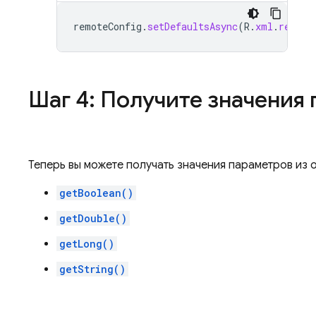
remoteConfig
.
setDefaultsAsync
(
R
.
xml
.
remote
Шаг 4: Получите значения
Теперь вы можете получать значения параметров из
getBoolean()
getDouble()
getLong()
getString()