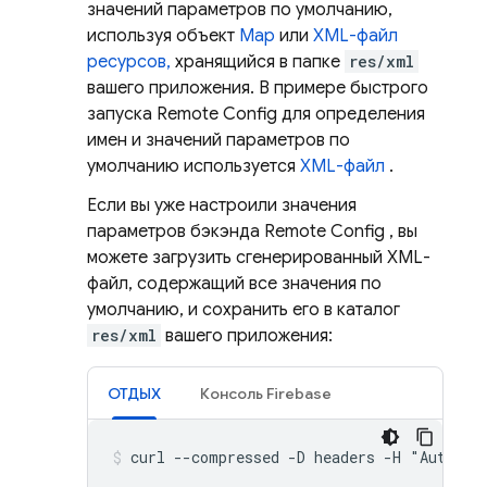
значений параметров по умолчанию,
используя объект
Map
или
XML-файл
ресурсов,
хранящийся в папке
res/xml
вашего приложения. В примере быстрого
запуска
Remote Config
для определения
имен и значений параметров по
умолчанию используется
XML-файл
.
Если вы уже настроили значения
параметров бэкэнда
Remote Config
, вы
можете загрузить сгенерированный XML-
файл, содержащий все значения по
умолчанию, и сохранить его в каталог
res/xml
вашего приложения:
ОТДЫХ
Консоль
Firebase
curl --compressed -D headers -H "Authori