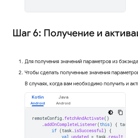
Шаг 6: Получение и актив
Для получения значений параметров из бэкэнд
Чтобы сделать полученные значения параметро
В случаях, когда вам необходимо получить и ак
Kotlin
Java
remoteConfig
.
fetchAndActivate
()
.
addOnCompleteListener
(
this
)
{
task
-
if
(
task
.
isSuccessful
)
{
val
updated
=
task
.
result