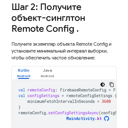
Шаг 2: Получите
объект-синглтон
Remote Config
.
Получите экземпляр объекта
Remote Config
и
установите минимальный интервал выборки,
чтобы обеспечить частое обновление:
Kotlin
Java
val
remoteConfig
:
FirebaseRemoteConfig
=
Fireba
val
configSettings
=
remoteConfigSettings
{
minimumFetchIntervalInSeconds
=
3600
}
remoteConfig
.
setConfigSettingsAsync
(
configSetti
MainActivity
.
kt