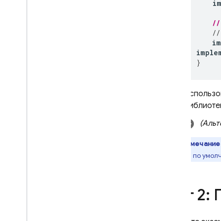
i
//
Справочник по API
//
Устранение неполадок и часто
im
задаваемые вопросы
imple
}
A
/
B Testing
ПРИВЛЕКАТЬ
Использ
библиотек
Analytics
(Альт
Cloud Messaging
Примечание
включен по умол
In-App Messaging
Google Ad
Mob
Шаг 2:
Google Ads