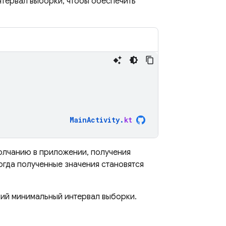
нтервал выборки, чтобы обеспечить
MainActivity
.
kt
олчанию в приложении, получения
огда полученные значения становятся
кий минимальный интервал выборки.