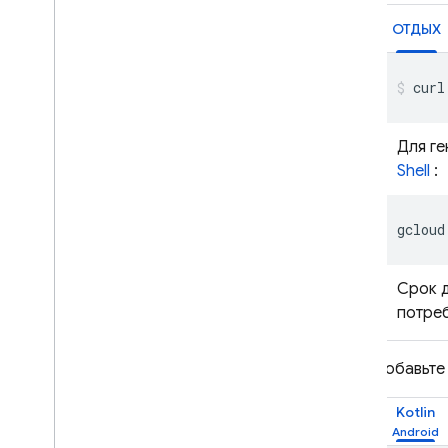
ОТДЫХ
curl
Для г
Shell
:
gcloud
Срок д
потреб
Добавьте 
Kotlin