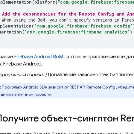
mplementation
(
platform
(
"com.google.firebase:firebas
 Add the dependencies for the 
Remote Config
 and 
An
 When using the 
BoM
, you don't specify versions in Fireb
plementation
(
"com.google.firebase:firebase-config"
mentation
(
"com.google.firebase:firebase-analytics"
)
ование
Firebase Android BoM
, что ваше приложение всегда
 Firebase Android.
ернативный вариант)
Добавление зависимостей библиотек
:
Поскольку Android SDK зависит от REST API
Remote Config
, убедите
чанию в типичном проекте.
 Получите объект-синглтон
Re