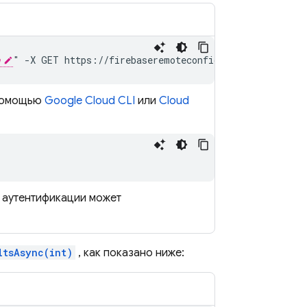
" -X GET https://firebaseremoteconfig.googleapis.com
 помощью
Google Cloud CLI
или
Cloud
и аутентификации может
ltsAsync(int)
, как показано ниже: