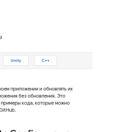
g
Unity
C++
воем приложении и обновлять их
иложения без обновления. Это
т примеры кода, которые можно
GitHub.