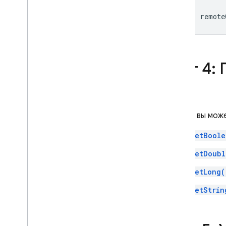
remote
Шаг 4:
Теперь вы мож
getBoole
getDoubl
getLong(
getStrin