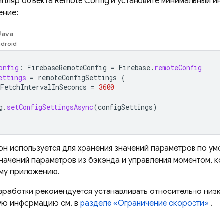
мпляр объекта
Remote Config
и установите минимальный и
ение:
Java
onfig
:
FirebaseRemoteConfig
=
Firebase
.
remoteConfig
ettings
=
remoteConfigSettings
{
FetchIntervalInSeconds
=
3600
g
.
setConfigSettingsAsync
(
configSettings
)
он используется для хранения значений параметров по ум
начений параметров из бэкэнда и управления моментом, к
му приложению.
зработки рекомендуется устанавливать относительно низ
ую информацию см. в
разделе «Ограничение скорости»
.