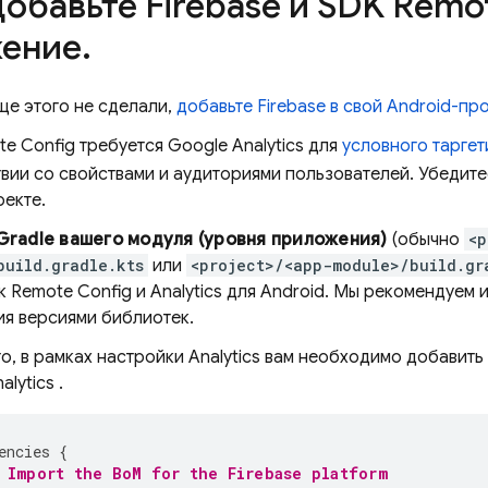
Добавьте Firebase и SDK Remo
ение
.
ще этого не сделали,
добавьте Firebase в свой Android-пр
te Config
требуется
Google Analytics
для
условного тарге
вии со свойствами и аудиториями пользователей. Убедите
оекте.
Gradle вашего модуля (уровня приложения)
(обычно
<p
build.gradle.kts
или
<project>/<app-module>/build.gr
ек
Remote Config
и
Analytics
для Android. Мы рекомендуем 
ия версиями библиотек.
о, в рамках настройки
Analytics
вам необходимо добавить 
alytics
.
encies
{
 Import the 
BoM
 for the Firebase platform