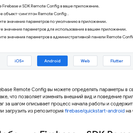
е Firebase и SDK Remote Config в ваше приложение.
е объект-синглтон Remote Config .
вите значения параметров по умолчанию в приложении.
те значения параметров для использования в вашем приложении.
вите значения параметров в административной панели Remote Confi
iOS+
Android
Web
Flutter
rebase Remote Config
вы можете определять параметры в с
аке, что позволяет изменять внешний вид и поведение пр
аг за шагом описывает процесс начала работы и содержи
ли загрузить из репозитория
firebase/quickstart-android
на 