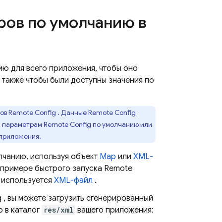
ров по умолчанию в
ю для всего приложения, чтобы оно
а также чтобы были доступны значения по
ров
Remote Config
. Данные
Remote Config
ым параметрам
Remote Config
по умолчанию или
 приложения.
лчанию, используя объект
Map
или
XML-
 примере быстрого запуска
Remote
 используется
XML-файл
.
g
, вы можете загрузить сгенерированный
о в каталог
res/xml
вашего приложения: