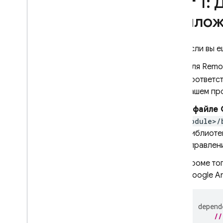
Шаг 1: 
программно
Изучите стратегии загрузки
прилож
Используйте удаленную
настройку с аналитикой
Если вы е
Расширьте возможности с
помощью облачных функций
Для
Remo
Истории успеха
соответст
Внедрение
вашем пр
Персонализация
В
файле 
Серверные среды
module>/
Цены
,
квоты и ограничения
библиот
Решения
управлен
Используйте удаленную
Кроме тог
настройку на стороне сервера
с облачными функциями и
Google An
Vertex AI
.
Динамически обновляйте
приложение Firebase AI
depend
Logic с помощью Remote
//
Config