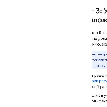
Шаг 3:
прилож
В объекте
Rem
работало долж
умолчанию, есл
Важно:
не хр
шифруются при п
полученным из у
Определи
файл рес
Config
дл
Если вы 
XML-файл,