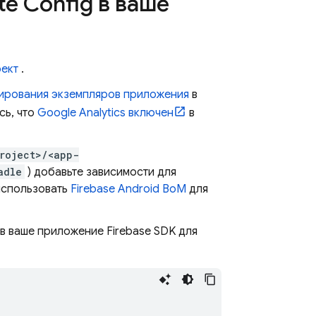
te Config в ваше
оект
.
тирования экземпляров приложения
в
сь, что
Google Analytics
включен
в
roject>/<app-
adle
) добавьте зависимости для
использовать
Firebase Android BoM
для
в ваше приложение Firebase SDK для