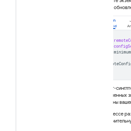
Получите экзе
частое обновл
Dynamic Links
СОПУТСТВУЮЩИЕ ТОВАРЫ
Kotlin
Authentication
Extensions
val
remoteC
val
configS
minimum
}
remoteConfi
Объект-синглт
обновленных з
доступны ваше
В процессе ра
Дополнительн