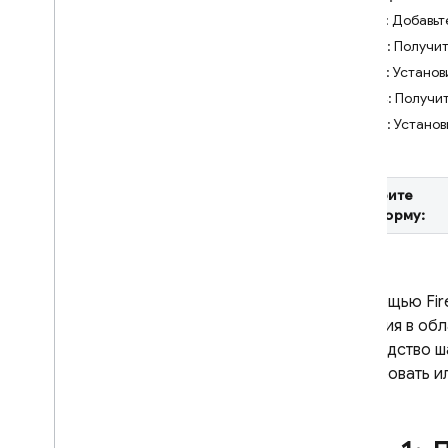
Шаг 1: Добавьт
Crashlytics
Шаг 2: Получит
Шаг 3: Устано
Performance Monitoring
Шаг 4: Получи
ИТЕРИРОВАТЬ
Шаг 5: Устано
Remote Config
Введение
Выберите
Начать
платформу:
Понимание удаленной
конфигурации в реальном
времени
С помощью
Fi
Изучите варианты
использования
значения в обл
Понимание параметров и
руководство ш
условий
клонировать и
Управление шаблонами
удаленной конфигурации
Изменить Remote Config