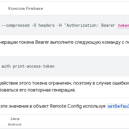
Консоль
Firebase
 --compressed -D headers -H "Authorization: Bearer 
token
енерации токена Bearer выполните следующую команду с
auth
ействия этого токена ограничен, поэтому в случае ошибк
оваться его повторная генерация.
эти значения в объект
Remote Config
используя
setDefau
Java