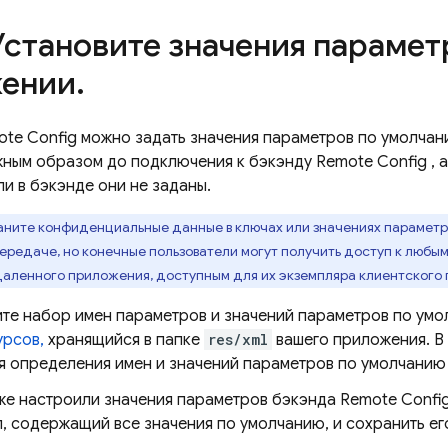
 Установите значения парамет
ении
.
ote Config
можно задать значения параметров по умолчани
ным образом до подключения к бэкэнду
Remote Config
, 
и в бэкэнде они не заданы.
аните конфиденциальные данные в ключах или значениях парамет
ередаче, но конечные пользователи могут получить доступ к люб
даленного приложения, доступным для их экземпляра клиентского
те набор имен параметров и значений параметров по умо
урсов,
хранящийся в папке
res/xml
вашего приложения. В
я определения имен и значений параметров по умолчанию
уже настроили значения параметров бэкэнда
Remote Confi
 содержащий все значения по умолчанию, и сохранить ег