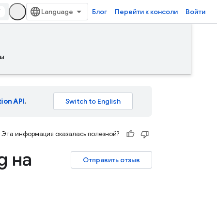
/
Блог
Перейти к консоли
Войти
ы
tion API
.
Эта информация оказалась полезной?
g на
Отправить отзыв