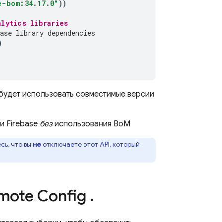
e-bom:34.17.0"
))
alytics
 libraries
ase library dependencies
)
 будет использовать совместимые версии
и Firebase
без
использования
BoM
сь, что вы
не
отключаете этот API, который
mote Config
.