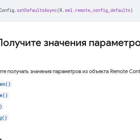
Config
.
setDefaultsAsync
(
R
.
xml
.
remote_config_defaults
)
 Получите значения параметр
ете получать значения параметров из объекта
Remote Conf
an()
e()
)
g()