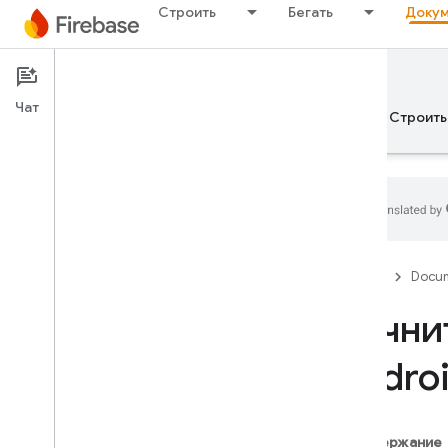
Строить
Бегать
Докум
Documentation
Remote Config
Чат
Обзор
Основы рекламы
ИИ
Строить
Обзор
Firebase
Docum
ВЫПУСКАТЬ
Начнит
Test Lab
Andro
App Distribution
МОНИТОР
Содержание