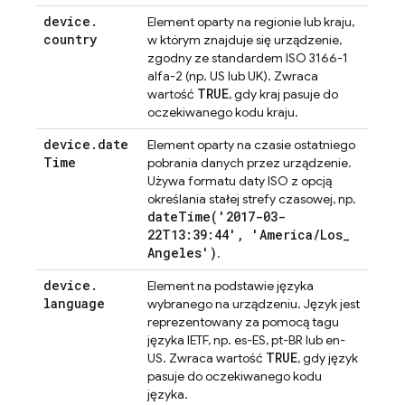
device
.
Element oparty na regionie lub kraju,
country
w którym znajduje się urządzenie,
zgodny ze standardem ISO 3166-1
alfa-2 (np. US lub UK). Zwraca
TRUE
wartość
, gdy kraj pasuje do
oczekiwanego kodu kraju.
device
.
date
Element oparty na czasie ostatniego
Time
pobrania danych przez urządzenie.
Używa formatu daty ISO z opcją
określania stałej strefy czasowej, np.
dateTime(
'2017-03-
22T13:39:44'
,
'America
/
Los
_
Angeles')
.
device
.
Element na podstawie języka
language
wybranego na urządzeniu. Język jest
reprezentowany za pomocą tagu
języka IETF, np. es-ES, pt-BR lub en-
TRUE
US. Zwraca wartość
, gdy język
pasuje do oczekiwanego kodu
języka.