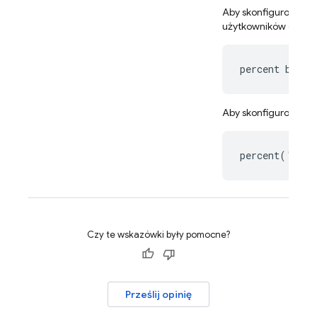
Aby skonfigurować o
użytkowników od 20
percent betwe
Aby skonfigurować z
percent('seed
Czy te wskazówki były pomocne?
Prześlij opinię