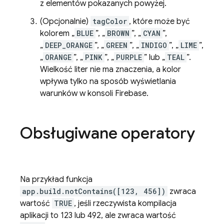
z elementów pokazanych powyżej.
(Opcjonalnie)
tagColor
, które może być
kolorem „
BLUE
”, „
BROWN
”, „
CYAN
”,
„
DEEP_ORANGE
”, „
GREEN
”, „
INDIGO
”, „
LIME
”,
„
ORANGE
”, „
PINK
”, „
PURPLE
” lub „
TEAL
”.
Wielkość liter nie ma znaczenia, a kolor
wpływa tylko na sposób wyświetlania
warunków w konsoli
Firebase
.
Obsługiwane operatory
Na przykład funkcja
app.build.notContains([123, 456])
zwraca
wartość
TRUE
, jeśli rzeczywista kompilacja
aplikacji to 123 lub 492, ale zwraca wartość