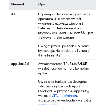
Element
Opis
&&
Używany do tworzenia logicznego
operatora „i” elementów, jeśli
w warunku używasz więcej niż
1 elementu. Jeśli element jest
&&
używany w składni REST bez
, jest
traktowany jako warunek.
Uwaga:
przed i po znaku „&” musi
element1
być spacja. Na przykład:
&& element2
.
app
.
build
TRUE
FALSE
Zwraca wartość
lub
w zależności od numeru kompilacji
aplikacji.
Uwaga:
ta funkcja jest dostępna
tylko na urządzeniach Apple
i Android. W przypadku Apple użyj
wartości
CFBundleVersion
,
a w przypadku Androida – wartości