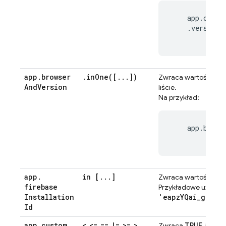
    app.opera
    .version.
app
.
browser
.
inOne(
[
.
.
.
])
TRU
Zwraca wartość
And
Version
liście.
Na przykład:
    app.brows
app
.
in [
.
.
.
]
TRU
Zwraca wartość
firebase
Przykładowe użycie:
Installation
'eapzYQai_g8flVQ
Id
app
.
custom
<
<=
==
!=
>=
>
TRUE
,
,
,
,
,
Zwraca
, jeśl