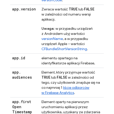
versionCode
.
app
.
version
TRUE
FALSE
Zwraca wartość
lub
w zależności od numeru wersji
aplikacji.
Uwaga:
w przypadku urządzeń
z Androidem użyj wartości
versionName
, a w przypadku
urządzeń Apple – wartości
CFBundleShortVersionString
.
app
.
id
elementu opartego na
identyfikatorze aplikacji Firebase,
app
.
Element, który przyjmuje wartość
audiences
TRUE
FALSE
lub
w zależności od
tego, czy użytkownik znajduje się na
co najmniej 1
liście odbiorców
w Firebase Analytics
.
app
.
first
Element oparty na pierwszym
Open
uruchomieniu aplikacji przez
Timestamp
użytkownika, uzyskany ze zdarzenia