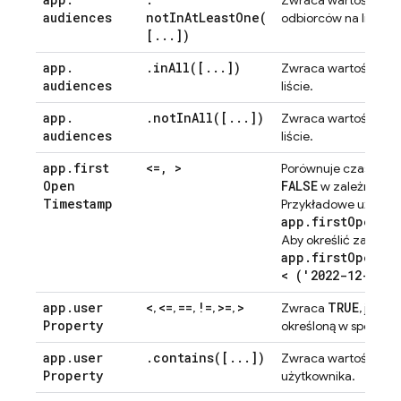
Zwraca wartość
audiences
notInAtLeastOne(
odbiorców na liście.
[
.
.
.
])
app
.
.
inAll(
[
.
.
.
])
TRU
Zwraca wartość
audiences
liście.
app
.
.
notInAll(
[
.
.
.
])
TRU
Zwraca wartość
audiences
liście.
app
.
first
<=
,
>
Porównuje czas zda
Open
FALSE
w zależności 
Timestamp
Przykładowe użycie:
app.firstOpenTi
Aby określić zakres:
app.firstOpenTi
< ('2022-12-01T0
app
.
user
<
<=
==
!=
>=
>
TRUE
,
,
,
,
,
Zwraca
, jeśli
Property
określoną w sposób 
app
.
user
.
contains(
[
.
.
.
])
TRU
Zwraca wartość
Property
użytkownika.