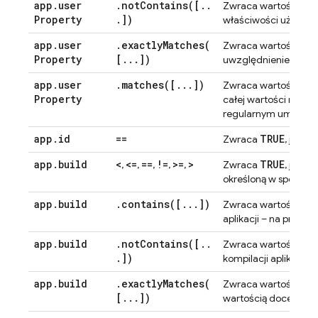
app
.
user
.
notContains(
[
.
.
TRU
Zwraca wartość
Property
.
])
właściwości użytkow
app
.
user
.
exactlyMatches(
TRU
Zwraca wartość
Property
[
.
.
.
])
uwzględnieniem wielk
app
.
user
.
matches(
[
.
.
.
])
TRU
Zwraca wartość
Property
całej wartości rzec
regularnym umieść zn
app
.
id
==
TRUE
Zwraca
, jeśli
app
.
build
<
<=
==
!=
>=
>
TRUE
,
,
,
,
,
Zwraca
, jeśli
określoną w sposób 
app
.
build
.
contains(
[
.
.
.
])
TRU
Zwraca wartość
aplikacji – na przykł
app
.
build
.
notContains(
[
.
.
TRU
Zwraca wartość
.
])
kompilacji aplikacji.
app
.
build
.
exactlyMatches(
TRU
Zwraca wartość
[
.
.
.
])
wartością docelową na