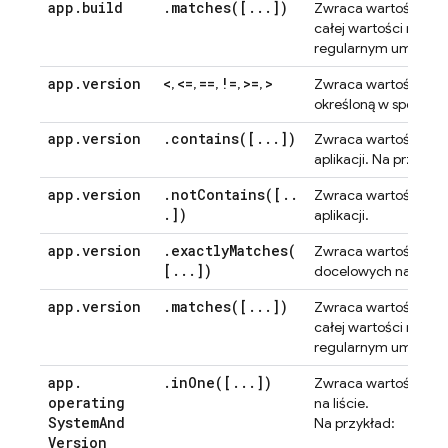
app
.
build
.
matches(
[
.
.
.
])
TRU
Zwraca wartość
całej wartości rzec
regularnym umieść zn
app
.
version
<
<=
==
!=
>=
>
TRU
,
,
,
,
,
Zwraca wartość
określoną w sposób 
app
.
version
.
contains(
[
.
.
.
])
TRU
Zwraca wartość
aplikacji. Na przykła
app
.
version
.
notContains(
[
.
.
TRU
Zwraca wartość
.
])
aplikacji.
app
.
version
.
exactlyMatches(
TRU
Zwraca wartość
[
.
.
.
])
docelowych na liście
app
.
version
.
matches(
[
.
.
.
])
TRU
Zwraca wartość
całej wartości rzec
regularnym umieść zn
app
.
.
inOne(
[
.
.
.
])
TRU
Zwraca wartość
operating
na liście.
System
And
Na przykład:
Version