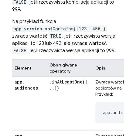
FALSE
, jeśli rzeczywista kompilacja aplikacji to
999.
Na przykład funkcja
app.version.notContains([123, 456])
zwraca wartość
TRUE
, jeśli rzeczywista wersja
aplikacji to 123 lub 492, ale zwraca wartość
FALSE
, jeśli rzeczywista wersja aplikacji to 999.
Obsługiwane
Element
Opis
operatory
app
.
.
inAtLeastOne(
[
.
TRU
Zwraca wartość
audiences
.
.
])
odbiorców na liście.
Przykład:
app
.
.
TRU