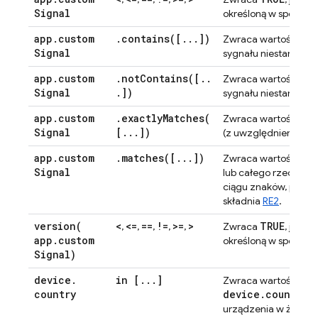
Signal
określoną w sposób 
app
.
custom
.
contains(
[
.
.
.
])
TRU
Zwraca wartość
Signal
sygnału niestandar
app
.
custom
.
notContains(
[
.
.
TRU
Zwraca wartość
Signal
.
])
sygnału niestandar
app
.
custom
.
exactlyMatches(
TRU
Zwraca wartość
Signal
[
.
.
.
])
(z uwzględnieniem wie
app
.
custom
.
matches(
[
.
.
.
])
TRU
Zwraca wartość
Signal
lub całego rzeczywi
ciągu znaków, przed 
składnia
RE2
.
version(
<
<=
==
!=
>=
>
TRUE
,
,
,
,
,
Zwraca
, jeśli
app
.
custom
określoną w sposób 
Signal)
device
.
in [
.
.
.
]
TRU
Zwraca wartość
country
device.country 
urządzenia w żądaniu 