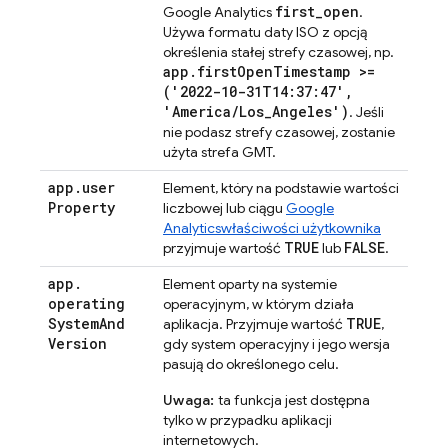
first
_
open
Google Analytics
.
Używa formatu daty ISO z opcją
określenia stałej strefy czasowej, np.
app
.
first
Open
Timestamp >=
('2022-10-31T14:37:47'
,
'America
/
Los
_
Angeles')
. Jeśli
nie podasz strefy czasowej, zostanie
użyta strefa GMT.
app
.
user
Element, który na podstawie wartości
Property
liczbowej lub ciągu
Google
Analytics
właściwości użytkownika
TRUE
FALSE
przyjmuje wartość
lub
.
app
.
Element oparty na systemie
operating
operacyjnym, w którym działa
System
And
TRUE
aplikacja. Przyjmuje wartość
,
Version
gdy system operacyjny i jego wersja
pasują do określonego celu.
Uwaga:
ta funkcja jest dostępna
tylko w przypadku aplikacji
internetowych.