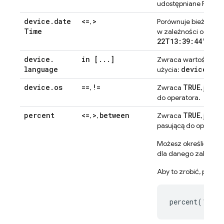
udostępniane Firebas
device
.
date
<=
>
,
Porównuje bieżący 
Time
w zależności od oper
22T13:39:44')
device
.
in [
.
.
.
]
TRU
Zwraca wartość
language
device.la
użycia:
device
.
os
==
!=
TRUE
,
Zwraca
, jeśli
do operatora.
percent
<=
>
between
TRUE
,
,
Zwraca
, jeśli
pasującą do operator
Możesz określić wart
dla danego zakresu 
Aby to zrobić, poda
percent('keyN