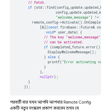
// fetch.
if
(
std
::
find
(
config_update
.
updated_keys
.
config_update
.
updated_keys
.
"welcome_message"
)
!=
confi
remote_config
->
Activate
().
OnCompletion
(
[
&
](
const
firebase
::
Future
&
complet
void
*
user_data
)
{
// The key "welcome_message" was 
// can be activated.
if
(
completed_future
.
error
()
==
0
DisplayWelcomeMessage
();
}
else
{
printf
(
"Error activating config
}
},
nullptr
);
}
});
পরবর্তী বার যখন আপনি আপনার
Remote Config
একটি নতুন সংস্করণ প্রকাশ করবেন, তখন যে