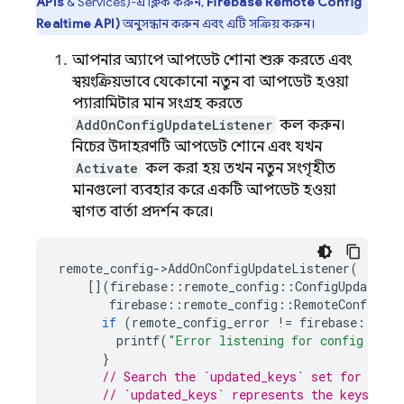
APIs
& Services)-এ ক্লিক করুন,
Firebase Remote Config
Realtime API)
অনুসন্ধান করুন এবং এটি সক্রিয় করুন।
আপনার অ্যাপে, আপডেট শোনা শুরু করতে এবং
স্বয়ংক্রিয়ভাবে যেকোনো নতুন বা আপডেট হওয়া
প্যারামিটার মান সংগ্রহ করতে
AddOnConfigUpdateListener
কল করুন।
নিচের উদাহরণটি আপডেট শোনে এবং, যখন
Activate
কল করা হয়, তখন নতুন সংগৃহীত
মানগুলো ব্যবহার করে একটি আপডেট হওয়া
স্বাগত বার্তা প্রদর্শন করে।
remote_config
->
AddOnConfigUpdateListener
(
[](
firebase
::
remote_config
::
ConfigUpdate
&&
firebase
::
remote_config
::
RemoteConfigErr
if
(
remote_config_error
!=
firebase
::
remo
printf
(
"Error listening for config upda
}
// Search the `updated_keys` set for the 
// `updated_keys` represents the keys tha