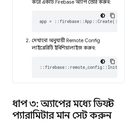
করে একটি Firebase অ্যাপ তৈরি করুন:
app
=
::
firebase
::
App
::
Create
(
::
fireba
দেখানো অনুযায়ী
Remote Config
লাইব্রেরিটি ইনিশিয়ালাইজ করুন:
::
firebase
::
remote_config
::
Initialize
(
ধাপ ৩: অ্যাপের মধ্যে ডিফল্ট
প্যারামিটার মান সেট করুন