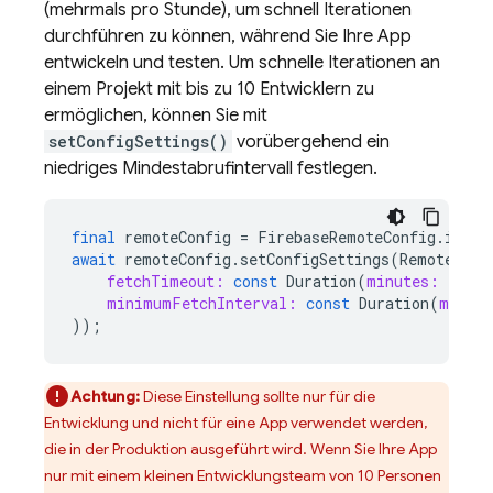
(mehrmals pro Stunde), um schnell Iterationen
durchführen zu können, während Sie Ihre App
entwickeln und testen. Um schnelle Iterationen an
einem Projekt mit bis zu 10 Entwicklern zu
ermöglichen, können Sie mit
setConfigSettings()
vorübergehend ein
niedriges Mindestabrufintervall festlegen.
final
remoteConfig
=
FirebaseRemoteConfig
.
insta
await
remoteConfig
.
setConfigSettings
(
RemoteConf
fetchTimeout:
const
Duration
(
minutes:
1
),
minimumFetchInterval:
const
Duration
(
minut
));
Achtung:
Diese Einstellung sollte nur für die
Entwicklung und nicht für eine App verwendet werden,
die in der Produktion ausgeführt wird. Wenn Sie Ihre App
nur mit einem kleinen Entwicklungsteam von 10 Personen