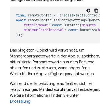
final
remoteConfig
=
FirebaseRemoteConfig
.
insta
await
remoteConfig
.
setConfigSettings
(
RemoteConf
fetchTimeout:
const
Duration
(
minutes:
1
),
minimumFetchInterval:
const
Duration
(
hours:
));
Das Singleton-Objekt wird verwendet, um
Standardparameterwerte in der App zu speichern,
aktualisierte Parameterwerte aus dem Backend
abzurufen und zu steuern, wann abgerufene
Werte für Ihre App verfügbar gemacht werden.
Während der Entwicklung empfiehlt es sich, ein
relativ niedriges Mindestabrufintervall festzulegen.
Weitere Informationen finden Sie unter
Drosselung
.