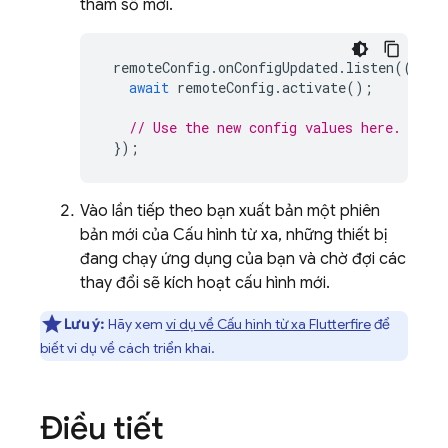
tham số mới.
remoteConfig
.
onConfigUpdated
.
listen
((
even
await
remoteConfig
.
activate
();
// Use the new config values here.
});
Vào lần tiếp theo bạn xuất bản một phiên
bản mới của Cấu hình từ xa, những thiết bị
đang chạy ứng dụng của bạn và chờ đợi các
thay đổi sẽ kích hoạt cấu hình mới.
Lưu ý:
Hãy xem
ví dụ về Cấu hình từ xa Flutterfire
để
biết ví dụ về cách triển khai.
Điều tiết