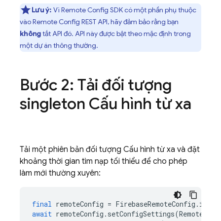
Lưu ý:
Vì Remote Config SDK có một phần phụ thuộc
vào Remote Config REST API, hãy đảm bảo rằng bạn
không
tắt API đó. API này được bật theo mặc định trong
một dự án thông thường.
Bước 2: Tải đối tượng
singleton Cấu hình từ xa
Tải một phiên bản đối tượng Cấu hình từ xa và đặt
khoảng thời gian tìm nạp tối thiểu để cho phép
làm mới thường xuyên:
final
remoteConfig
=
FirebaseRemoteConfig
.
insta
await
remoteConfig
.
setConfigSettings
(
RemoteConf