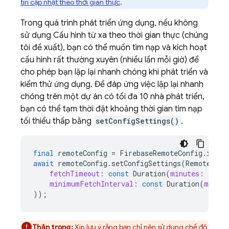
tin cập nhật theo thời gian thực
.
Trong quá trình phát triển ứng dụng, nếu không
sử dụng Cấu hình từ xa theo thời gian thực (chúng
tôi đề xuất), bạn có thể muốn tìm nạp và kích hoạt
cấu hình rất thường xuyên (nhiều lần mỗi giờ) để
cho phép bạn lặp lại nhanh chóng khi phát triển và
kiểm thử ứng dụng. Để đáp ứng việc lặp lại nhanh
chóng trên một dự án có tối đa 10 nhà phát triển,
bạn có thể tạm thời đặt khoảng thời gian tìm nạp
tối thiểu thấp bằng
setConfigSettings()
.
final
remoteConfig
=
FirebaseRemoteConfig
.
insta
await
remoteConfig
.
setConfigSettings
(
RemoteConf
fetchTimeout:
const
Duration
(
minutes:
1
),
minimumFetchInterval:
const
Duration
(
minut
));
Thận trọng:
Xin lưu ý rằng bạn chỉ nên sử dụng chế độ