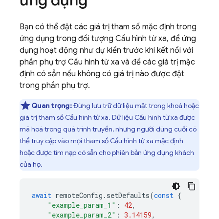
ứng dụng
Bạn có thể đặt các giá trị tham số mặc định trong
ứng dụng trong đối tượng Cấu hình từ xa, để ứng
dụng hoạt động như dự kiến trước khi kết nối với
phần phụ trợ Cấu hình từ xa và để các giá trị mặc
định có sẵn nếu không có giá trị nào được đặt
trong phần phụ trợ.
Quan trọng:
Đừng lưu trữ dữ liệu mật trong khoá hoặc
giá trị tham số Cấu hình từ xa. Dữ liệu Cấu hình từ xa được
mã hoá trong quá trình truyền, nhưng người dùng cuối có
thể truy cập vào mọi tham số Cấu hình từ xa mặc định
hoặc được tìm nạp có sẵn cho phiên bản ứng dụng khách
của họ.
await
remoteConfig
.
setDefaults
(
const
{
"example_param_1"
:
42
,
"example_param_2"
:
3.14159
,