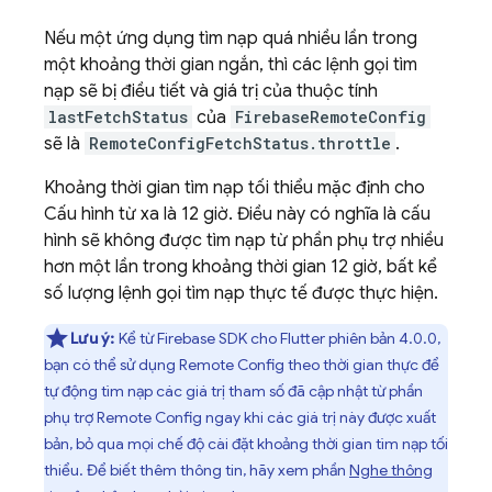
Nếu một ứng dụng tìm nạp quá nhiều lần trong
một khoảng thời gian ngắn, thì các lệnh gọi tìm
nạp sẽ bị điều tiết và giá trị của thuộc tính
lastFetchStatus
của
FirebaseRemoteConfig
sẽ là
RemoteConfigFetchStatus.throttle
.
Khoảng thời gian tìm nạp tối thiểu mặc định cho
Cấu hình từ xa là 12 giờ. Điều này có nghĩa là cấu
hình sẽ không được tìm nạp từ phần phụ trợ nhiều
hơn một lần trong khoảng thời gian 12 giờ, bất kể
số lượng lệnh gọi tìm nạp thực tế được thực hiện.
Lưu ý:
Kể từ Firebase SDK cho Flutter phiên bản 4.0.0,
bạn có thể sử dụng
Remote Config
theo thời gian thực để
tự động tìm nạp các giá trị tham số đã cập nhật từ phần
phụ trợ
Remote Config
ngay khi các giá trị này được xuất
bản, bỏ qua mọi chế độ cài đặt khoảng thời gian tìm nạp tối
thiểu. Để biết thêm thông tin, hãy xem phần
Nghe thông