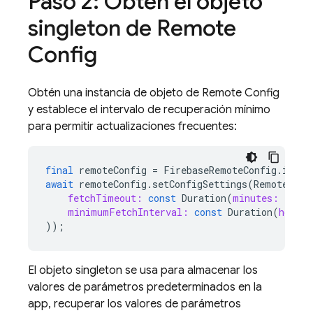
Paso 2: Obtén el objeto
singleton de Remote
Config
Obtén una instancia de objeto de Remote Config
y establece el intervalo de recuperación mínimo
para permitir actualizaciones frecuentes:
final
remoteConfig
=
FirebaseRemoteConfig
.
insta
await
remoteConfig
.
setConfigSettings
(
RemoteConf
fetchTimeout:
const
Duration
(
minutes:
1
),
minimumFetchInterval:
const
Duration
(
hours:
));
El objeto singleton se usa para almacenar los
valores de parámetros predeterminados en la
app, recuperar los valores de parámetros