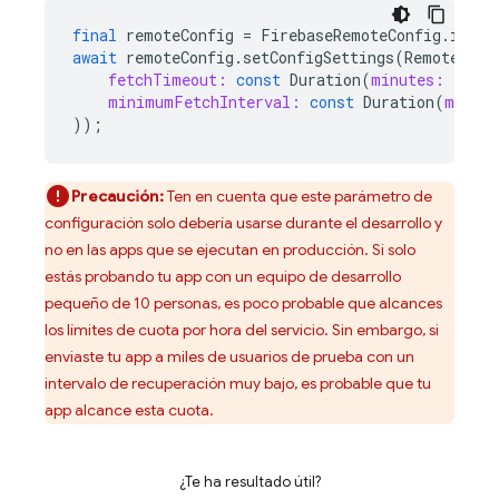
final
remoteConfig
=
FirebaseRemoteConfig
.
insta
await
remoteConfig
.
setConfigSettings
(
RemoteConf
fetchTimeout:
const
Duration
(
minutes:
1
),
minimumFetchInterval:
const
Duration
(
minut
));
Precaución:
Ten en cuenta que este parámetro de
configuración solo debería usarse durante el desarrollo y
no en las apps que se ejecutan en producción. Si solo
estás probando tu app con un equipo de desarrollo
pequeño de 10 personas, es poco probable que alcances
los límites de cuota por hora del servicio. Sin embargo, si
enviaste tu app a miles de usuarios de prueba con un
intervalo de recuperación muy bajo, es probable que tu
app alcance esta cuota.
¿Te ha resultado útil?