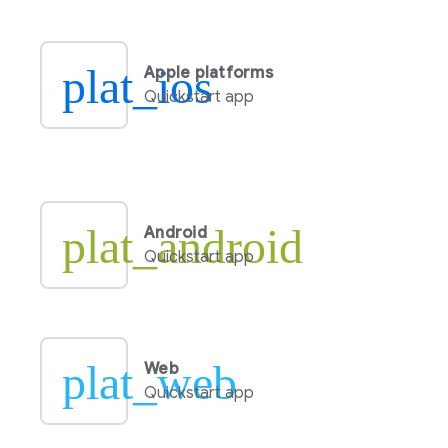
plat_ios
Apple platforms
Quickstart app
plat_android
Android
Quickstart app
plat_web
Web
Quickstart app