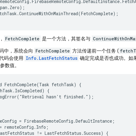
RemoteConfig
.
FirebaseRemoteConfig
.
DefaultInstance
.
Fetch
pan
.
Zero
);
tchTask
.
ContinueWithOnMainThread
(
FetchComplete
);
，
FetchComplete
是一个方法，其签名与
ContinueWithOnMa
码中，系统会向
FetchComplete
方法传递前一个任务 (
fetch
代码会使用
Info.LastFetchStatus
确定完成是否也成功。
如
参数值。
d FetchComplete(Task fetchTask) {

hTask.IsCompleted) {

ogError("Retrieval hasn't finished.");

eConfig = FirebaseRemoteConfig.DefaultInstance;

= remoteConfig.Info;

astFetchStatus != LastFetchStatus.Success) {
