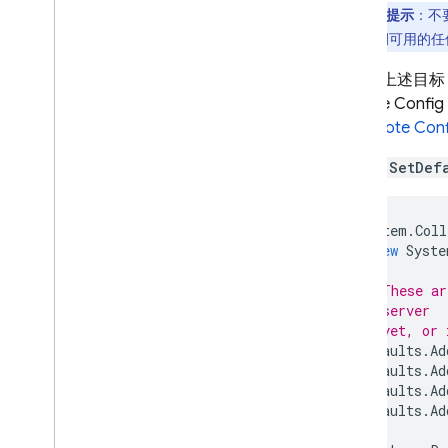
重要提示
：不
Analytics
应用实例可用的任
Cloud Messaging
为实现上述目标
Remote Config
In-App Messaging
载
Remote Conf
（调用
SetDef
Google Ad
Mob
Google Ads
System
.
Coll
new
Syste
Dynamic Links
// These ar
// server
相关产品
// yet, or 
defaults
.
Ad
Authentication
defaults
.
Ad
Extensions
defaults
.
Ad
defaults
.
Ad