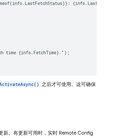
meof(info.LastFetchStatus)}: {info.LastFetchStatus}");

ch time {info.FetchTime}.");

ActivateAsync()
之后才可使用。这可确保
更新。有更新可用时，实时
Remote Config