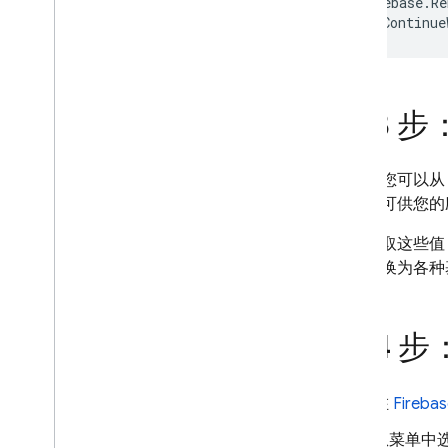
Firebase
.
Re
.
Continue
第 3 
现在，您可以
些值便可供您的
如需获取这些值
将值转换为各种
第 4 
在
Fireba
从菜单中