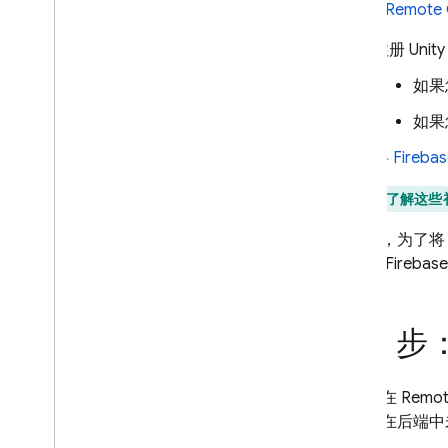
在使用
Remote 
案例研究
发布
注册 Uni
个性化
如果
服务器环境
如果
价格、配额和限制
将
Fireba
解决方案
将服务器端 Remote Config 与
如需了解这些
Cloud Functions 和 Vertex AI 搭配
使用
请注意，为了将 Fi
使用 Remote Config 动态更新
台下载 Fireb
您的 Firebase AI Logic 应用
API 参考
第 2 
问题排查和常见问题解答
A
/
B Testing
您可以在
Remot
且保证在后端中
互动