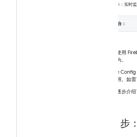
第 6 步：实时
Crashlytics
选择平台：
Performance Monitoring
迭代
Remote Config
您可以使用
Fir
简介
观和行为。
开始使用
Remote Config
了解实时 Remote Config
应用使用。如需
探索使用场景
了解参数和条件
本指南逐步介绍
管理 Remote Config 模板
或下载。
以编程方式修改 Remote Config
探索加载策略
第 1 
将 Remote Config 与 Analytics 搭
配使用
通过 Cloud Functions 扩展