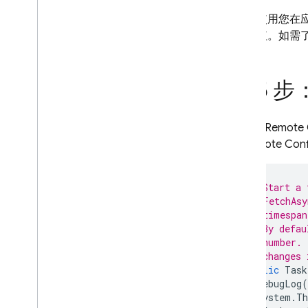
使用您在
值。如需
第 5 
如需从
Remote 
在
Remote Conf
// Start a 
// FetchAsy
// timespan
// By defau
// number. 
// changes 
public
Task
DebugLog
(
System
.
Th