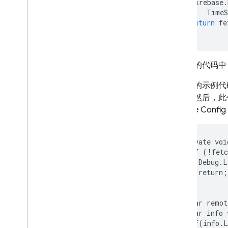
Firebase
.
TimeS
return
fe
}
在前面的代码中
在下面的示例代
完成。然后，此
Remote Config
private voi
  if (!fetc
    Debug.L
    return;

  }

  var remot
  var info 
  if(info.L