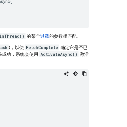
Async
(
inThread()
的某个
过载
的参数相匹配。
Task
)，以便
FetchComplete
确定它是否已
果成功，系统会使用
ActivateAsync()
激活