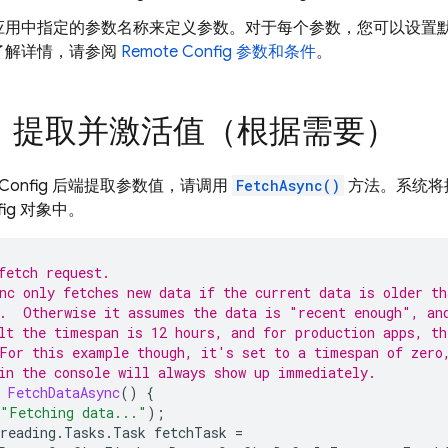
应用中指定的参数名称来定义参数。对于每个参数，您可以设置
了解详情，请参阅
Remote Config
参数和条件
。
步：提取并激活值（根据需要）
Config
后端提取参数值，请调用
FetchAsync()
方法。系统将
ig
对象中。
fetch request.
nc only fetches new data if the current data is older th
.  Otherwise it assumes the data is "recent enough", an
lt the timespan is 12 hours, and for production apps, th
For this example though, it's set to a timespan of zero
in the console will always show up immediately.
FetchDataAsync
()
{
"Fetching data..."
);
reading
.
Tasks
.
Task
fetchTask
=