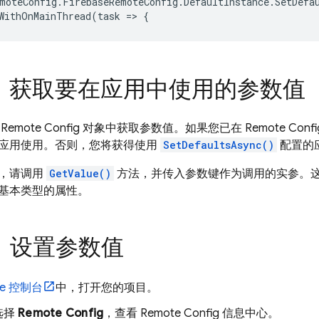
moteConfig
.
FirebaseRemoteConfig
.
DefaultInstance
.
SetDefa
WithOnMainThread
(
task
=
>
{
步：获取要在应用中使用的参数值
从
Remote Config
对象中获取参数值。如果您已在
Remote Confi
应用使用。否则，您将获得使用
SetDefaultsAsync()
配置的
，请调用
GetValue()
方法，并传入参数键作为调用的实参。
基本类型的属性。
步：设置参数值
se
控制台
中，打开您的项目。
选择
Remote Config
，查看
Remote Config
信息中心。