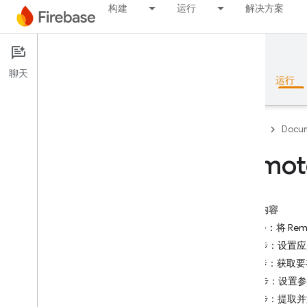
构建
运行
解决方案
Documentation
Remote Config
聊天
概览
基础知识
AI
构建
运行
Firebase
Docum
Remot
概览
本页内容
RELEASE
第 1 步：将 Re
Test Lab
第 2 步：设置
第 3 步：获
App Distribution
第 4 步：设置
第 5 步：提
监控