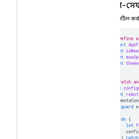
টাইপ-সেফ
আরও জটিল কনফি
// Define a
struct
AppF
let
isNew
let
maxUp
let
theme
}
// Fetch an
func
config
let
remot
remoteCon
guard
e
do
{
let
f
confi
}
catch