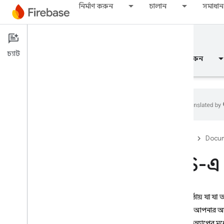
নির্মাণ করুন
চালান
সমাধান
Documentation
Remote Config
চ্যাট
ওভারভিউ
মৌলিক
এআই
নির্মাণ করুন
ওভারভিউ
Firebase
Docum
মুক্তি
i
OS-এ 
Test Lab
এই পৃষ্ঠায় যা যা
App Distribution
ধাপ ১: আপনার অ
মনিটর
ধাপ ২: অ্যাপের মধ