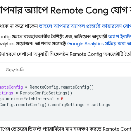
আপনার অ্যাপে
Remote Config
যোগ 
েকে না করে থাকেন,
তাহলে আপনার অ্যাপল প্রজেক্টে ফায়ারবেস যো
onfig
ক্ষেত্রে, ব্যবহারকারীর বৈশিষ্ট্য এবং অডিয়েন্স অনুযায়ী
অ্যাপ ইনস্ট
alytics
প্রয়োজন। আপনার প্রজেক্টে
Google Analytics
সক্রিয় করা 
 উদাহরণে দেখানো অনুযায়ী সিঙ্গেলটন
Remote Config
অবজেক্টটি তৈর
উদ্দেশ্য-সি
moteConfig
=
RemoteConfig
.
remoteConfig
()
ttings
=
RemoteConfigSettings
()
gs
.
minimumFetchInterval
=
0
Config
.
remoteConfig
().
configSettings
=
settings
যাপের ভেতরের ডিফল্ট প্যারামিটার মান সংরক্ষণ করতে,
Remote Conf