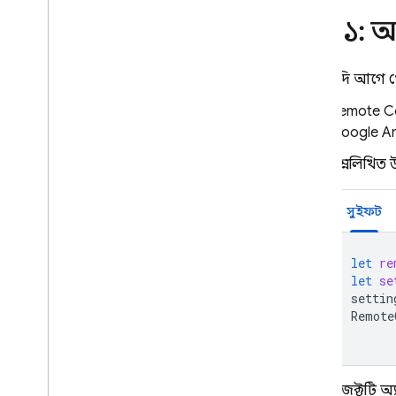
ব্যবহার করুন
ধাপ ১: 
ক্লাউড ফাংশন সহ প্রসারিত করুন
কেস স্টাডিজ
রোলআউট
যদি আগে থ
ব্যক্তিগতকরণ
Remote C
সার্ভার পরিবেশ
Google An
মূল্য নির্ধারণ
,
কোটা এবং সীমা
নিম্নলিখিত
সমাধান
ক্লাউড ফাংশন এবং ভার্টেক্স এআই সহ
সুইফট
সার্ভার-সাইড রিমোট কনফিগ ব্যবহার
করুন
রিমোট কনফিগারেশনের মাধ্যমে
let
re
আপনার Firebase AI লজিক
let
se
অ্যাপকে গতিশীলভাবে আপডেট
settin
করুন
Remote
API রেফারেন্স
সমস্যা সমাধান এবং প্রায়শই জিজ্ঞাসিত
প্রশ্নাবলী
,
সমস্যা সমাধান এবং FAQ
এই অবজেক্টটি অ্