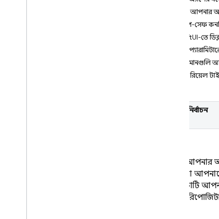
ধাপ ৩: আপনার অ্য
Crashlytics
টাইপ-সেফ কনফ
SwiftUI-তে ডিক্
Performance Monitoring
ধাপ ৪: প্যারামিটার
পুনরাবৃত্তি করা
ধাপ ৫: মানগুলি আ
ধাপ ৬: রিয়েল ট
Remote Config
ভূমিকা
শুরু করুন
প্ল্যাটফর্ম নির্বাচন
রিয়েল-টাইম রিমোট কনফিগ বুঝুন
করুন:
ব্যবহারের ক্ষেত্রে অন্বেষণ করুন
পরামিতি এবং শর্তাবলী বুঝুন
দূরবর্তী কনফিগার টেমপ্লেট পরিচালনা
আপনি আপনার অ্যা
করুন
পারেন, যা আপনা
প্রোগ্রামগতভাবে দূরবর্তী কনফিগারেশন
নির্দেশিকাটি আপ
পরিবর্তন করুন
গিটহাব রিপোজিটর
লোডিং কৌশলগুলি অন্বেষণ করুন
অ্যানালিটিক্সের সাথে রিমোট কনফিগ