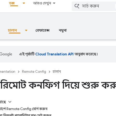
ডক্স
আরও দেখুন
চালান
রেফারেন্স
নমুনা
এই পৃষ্ঠাটি
Cloud Translation API
অনুবাদ করেছে।
entation
Remote Config
চালান
রিমোট কনফিগ দিয়ে শুরু কর
 আছে
্যাপে Remote Config যোগ করুন
্যে ডিফল্ট প্যারামিটার মান সেট করুন