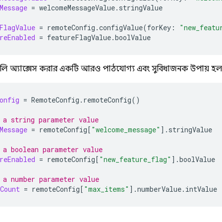
Message
=
welcomeMessageValue
.
stringValue
FlagValue
=
remoteConfig
.
configValue
(
forKey
:
"new_featu
reEnabled
=
featureFlagValue
.
boolValue
লি অ্যাক্সেস করার একটি আরও পাঠযোগ্য এবং সুবিধাজনক উপায় হল সু
onfig
=
RemoteConfig
.
remoteConfig
()
 a string parameter value
Message
=
remoteConfig
[
"welcome_message"
].
stringValue
 a boolean parameter value
reEnabled
=
remoteConfig
[
"new_feature_flag"
].
boolValue
 a number parameter value
Count
=
remoteConfig
[
"max_items"
].
numberValue
.
intValue