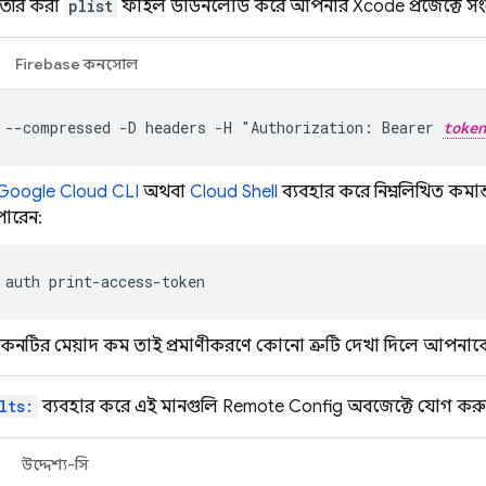
তৈরি করা
plist
ফাইল ডাউনলোড করে আপনার Xcode প্রজেক্টে সংর
Firebase
কনসোল
 --compressed -D headers -H "Authorization: Bearer 
token
Google Cloud CLI
অথবা
Cloud Shell
ব্যবহার করে নিম্নলিখিত কমান
ারেন:
auth
েনটির মেয়াদ কম, তাই প্রমাণীকরণে কোনো ত্রুটি দেখা দিলে আপনাকে
lts:
ব্যবহার করে এই মানগুলি
Remote Config
অবজেক্টে যোগ করুন
উদ্দেশ্য-সি