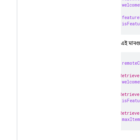
let
welcome
let
feature
let
isFeatu
সুইফটে এই মানগু
let
remoteC
// Retrieve
let
welcome
// Retrieve
let
isFeatu
// Retrieve
let
maxItem