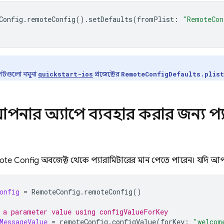
Config
.
remoteConfig
().
setDefaults
(
fromPlist
:
"RemoteCon
েটগুলো নমুনা
প্রজেক্টের
quickstart-ios
RemoteConfigDefaults.plist
পনার অ্যাপে ব্যবহার করার জন্য প্
ote Config
অবজেক্ট থেকে প্যারামিটারের মান পেতে পারেন। যদি আ
onfig
=
RemoteConfig
.
remoteConfig
()
 a parameter value using configValueForKey
MessageValue
=
remoteConfig
.
configValue
(
forKey
:
"welcom