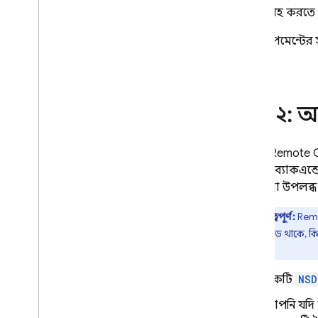
মান সংগ্রহ করতে
A
/
B Testing
ডেভেলপমেন্টের সম
জড়িত
দেখুন।
Analytics
ধাপ ২: অ্
Cloud Messaging
আপনি
Remote 
In-App Messaging
Config
ব্যাকএন্
মানগুলো উপলব্ধ
Google Ad
Mob
গুরুত্বপূর্ণ:
Rem
Google Ads
এনক্রিপ্টেড থাকে, কি
পারেন।
Dynamic Links
একটি
NSD
সংশ্লিষ্ট পণ্য
আপনি যদি 
Authentication