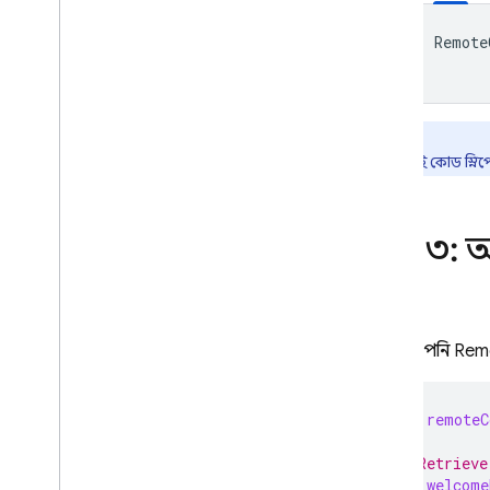
Remote
দ্রষ্টব্য:
এই কোড স্নিপ
ধাপ ৩: আ
এখন আপনি
Rem
let
remoteC
// Retrieve
let
welcome