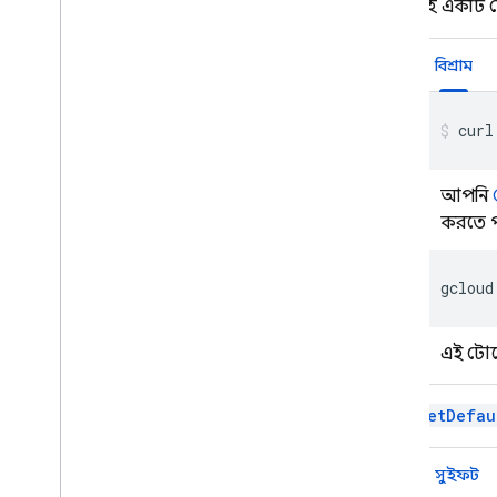
সহ একটি 
Extensions
বিশ্রাম
curl
আপনি
করতে প
gcloud
এই টোক
setDefau
সুইফট