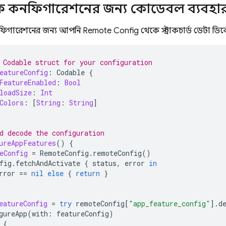
 কনফিগারেশনের জন্য কোডেবল ব্যবহা
গারেশনের জন্য, আপনি
Remote Config
থেকে স্ট্রাকচার্ড ডেটা
 Codable struct for your configuration
eatureConfig
:
Codable
{
FeatureEnabled
:
Bool
loadSize
:
Int
Colors
:
[
String
:
String
]
d decode the configuration
ureAppFeatures
()
{
eConfig
=
RemoteConfig
.
remoteConfig
()
fig
.
fetchAndActivate
{
status
,
error
in
rror
==
nil
else
{
return
}
eatureConfig
=
try
remoteConfig
[
"app_feature_config"
].
d
gureApp
(
with
:
featureConfig
)
{