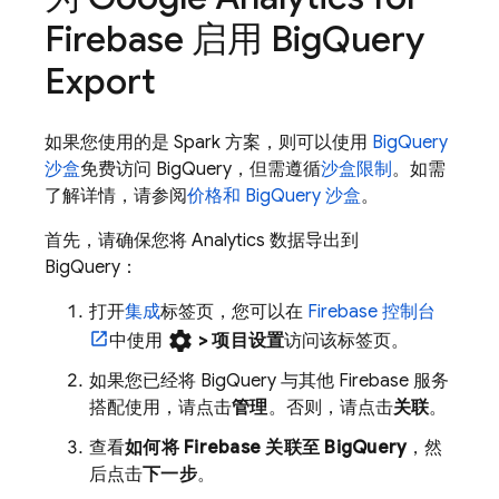
Firebase
启用
Big
Query
Export
如果您使用的是 Spark 方案，则可以使用
BigQuery
沙盒
免费访问
BigQuery
，但需遵循
沙盒限制
。如需
了解详情，请参阅
价格和 BigQuery 沙盒
。
首先，请确保您将
Analytics
数据导出到
BigQuery
：
打开
集成
标签页，您可以在
Firebase
控制台
settings
中使用
>
项目设置
访问该标签页。
如果您已经将
BigQuery
与其他 Firebase 服务
搭配使用，请点击
管理
。否则，请点击
关联
。
查看
如何将 Firebase 关联至
BigQuery
，然
后点击
下一步
。