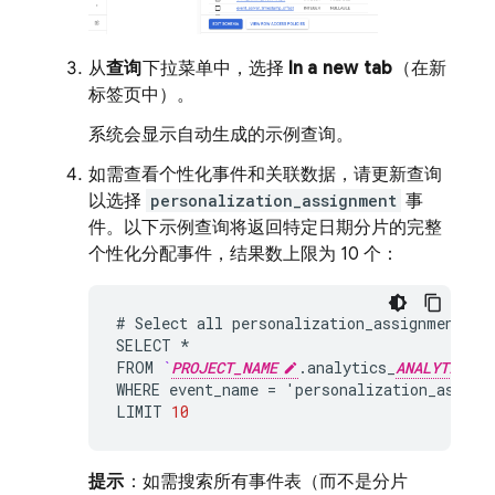
从
查询
下拉菜单中，选择
In a new tab
（在新
标签页中）。
系统会显示自动生成的示例查询。
如需查看个性化事件和关联数据，请更新查询
以选择
personalization_assignment
事
件。以下示例查询将返回特定日期分片的完整
个性化分配事件，结果数上限为 10 个：
#
Select
all
personalization_assignment
ev
SELECT
*
FROM
`
PROJECT_NAME
.
analytics_
ANALYTICS_P
WHERE
event_name
=
'
personalization_assign
LIMIT
10
提示
：如需搜索所有事件表（而不是分片