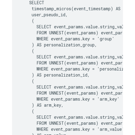
SELECT
timestamp_micros
(
event_timestamp
)
AS
even
user_pseudo_id
,
(
SELECT
event_params
.
value
.
string_value
FROM
UNNEST
(
event_params
)
event_params
WHERE
event_params
.
key
=
'
group
'
)
AS
personalization_group
,
(
SELECT
event_params
.
value
.
string_value
FROM
UNNEST
(
event_params
)
event_params
WHERE
event_params
.
key
=
'
personalizatio
)
AS
personalization_id
,
(
SELECT
event_params
.
value
.
string_value
,
FROM
UNNEST
(
event_params
)
event_params
WHERE
event_params
.
key
=
'
arm_key
'
)
AS
arm_key
,
(
SELECT
event_params
.
value
.
string_value
FROM
UNNEST
(
event_params
)
event_params
WHERE
event_params
.
key
=
'
arm_value
'