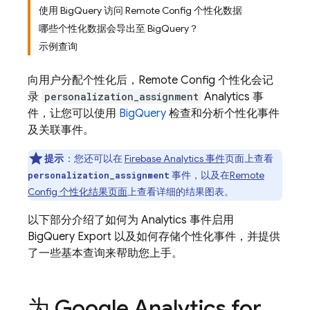
使用 BigQuery 访问 Remote Config 个性化数据
哪些个性化数据会导出至 BigQuery？
示例查询
向用户分配个性化后，
Remote Config
个性化会记
录
personalization_assignment
Analytics
事
件，让您可以使用
BigQuery
检查和分析个性化事件
及关联事件。
提示
：您还可以在
Firebase
Analytics
事件
页面上查看
事件，以及在
Remote
personalization_assignment
Config
个性化结果页面
上查看详细的结果图表。
以下部分介绍了如何为
Analytics
事件启用
BigQuery
Export 以及如何存储个性化事件，并提供
了一些基本查询来帮助您上手。
为
Google Analytics
for