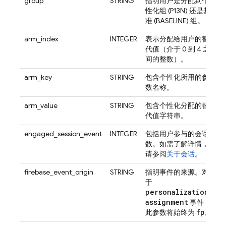
group
STRING
指明用户是分配到个
性化组 (P13N) 还是基
准 (BASELINE) 组。
arm_index
INTEGER
表示分配给用户的替
代值（介于 0 到 4 之
间的整数）。
arm_key
STRING
包含个性化所用的参
数名称。
arm_value
STRING
包含个性化分配的替
代值字符串。
engaged_session_event
INTEGER
包括用户参与的会话
数。如需了解详情，
请参阅
关于会话
。
firebase_event_origin
STRING
指明事件的来源。对
于
personalization
_
assignment
事件，
fp
此参数将始终为
。