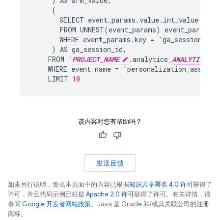
)
AS
arm_value
,
(
SELECT
event_params
.
value
.
int_value
FROM
UNNEST
(
event_params
)
event_params
WHERE
event_params
.
key
=
'
ga_session_id
'
)
AS
ga_session_id
,
FROM
`
PROJECT_NAME
.
analytics_
ANALYTICS_AC
WHERE
event_name
=
'
personalization_assignm
LIMIT
10
该内容对您有帮助吗？
发送反馈
如未另行说明，那么本页面中的内容已根据
知识共享署名 4.0 许可
获得了
许可，并且代码示例已根据
Apache 2.0 许可
获得了许可。有关详情，请
参阅
Google 开发者网站政策
。Java 是 Oracle 和/或其关联公司的注册
商标。