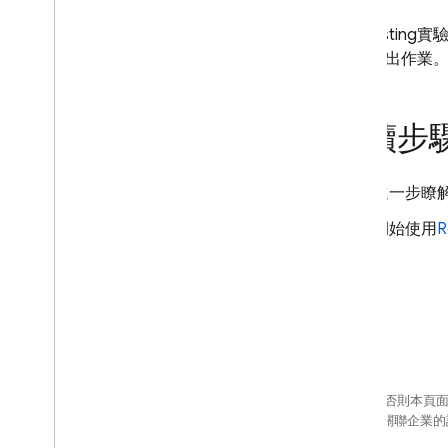
A/B Testing
實
12 項推出作業
後續步
進一步瞭
開始使用
R
除非另有註明，否則本頁
Oracle 和/或其關聯企