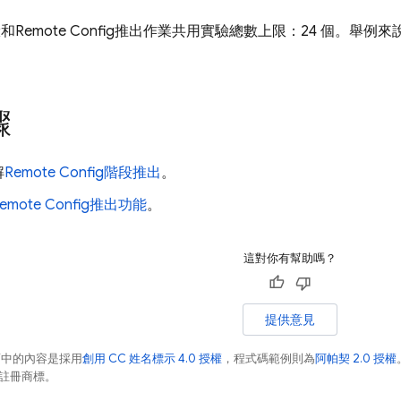
驗和
Remote Config
推出作業共用實驗總數上限：24 個。舉例來說，
。
驟
解
Remote Config
階段推出
。
emote Config
推出功能
。
這對你有幫助嗎？
提供意見
面中的內容是採用
創用 CC 姓名標示 4.0 授權
，程式碼範例則為
阿帕契 2.0 授權
業的註冊商標。