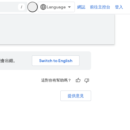
/
網誌
前往主控台
登入
能會出錯。
這對你有幫助嗎？
提供意見