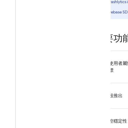
Crashlytics
提升參與度
Firebase SD
Analytics
Cloud Messaging
主要功
In-App Messaging
Google Ad
Mob
依使用者屬
目標
Google Ads
Dynamic Links
階段推出
相關產品
Authentication
監控穩定性
Extensions