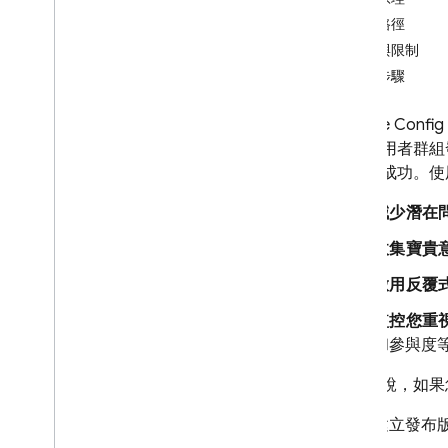
實作路徑
Crashlytics
政策與限制
後續步驟
Performance Monitoring
疊代
Remote Config
特定使用者群組
Remote Config
業是否成功。
簡介
減少潛在
開始使用
瞭解即時遠端設定
收集寶貴
探索用途
啟用反覆
瞭解參數和條件
管理遠端設定範本
監控您重
和參與度
透過程式輔助方式修改遠端設定
探索載入策略
舉例來說，如果
使用遠端設定搭配 Analytics
透過 Cloud Functions 擴充
建立發布版