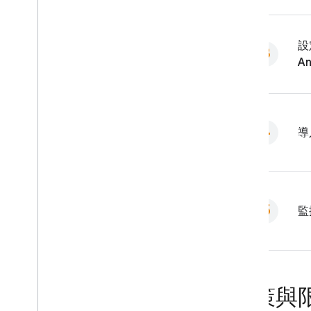
設
An
導
監
政策與