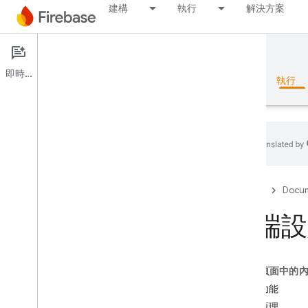
建構
執行
解決方案
Documentation
Remote Config
即時通訊
總覽
基礎知識
AI
建構
執行
總覽
Firebase
Docum
版本
遠端設
Test Lab
這個頁面中的
App Distribution
主要功能
監控
運作原理