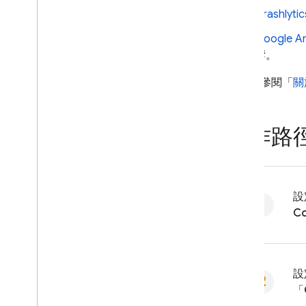
Crashlytic
Google An
響。
詳情請參閱「
關
實作路
設
Co
設
「