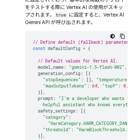
に設定されており、基本的な関数のデプロイ
をテストする際に
Vertex AI
の使用がスキッ
プされます。
true
に設定すると、
Vertex AI
Gemini API
が呼び出されます。
// Define default (fallback) parameter val
const
defaultConfig
=
{
// Default values for Vertex AI.
model_name
:
"gemini-1.5-flash-002"
,
generation_config
:
[{
"stopSequences"
:
[],
"temperature"
:
0.
"maxOutputTokens"
:
64
,
"topP"
:
0.1
,
"
}],
prompt
:
"I'm a developer who wants to le
    helpful assistant who knows everything
safety_settings
:
[{
"category"
:
"HarmCategory.HARM_CATEGORY_DANGERO
"threshold"
:
"HarmBlockThreshold.BLOC
}],