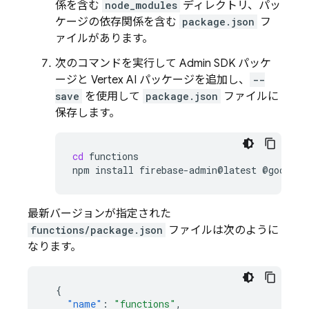
係を含む
node_modules
ディレクトリ、パッ
ケージの依存関係を含む
package.json
フ
ァイルがあります。
次のコマンドを実行して
Admin SDK
パッケ
ージと
Vertex AI
パッケージを追加し、
--
save
を使用して
package.json
ファイルに
保存します。
cd
functions

npm
install
firebase-admin@latest
@google-
最新バージョンが指定された
functions/package.json
ファイルは次のように
なります。
{
"name"
:
"functions"
,