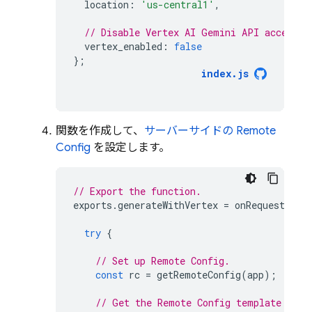
location
:
'us-central1'
,
// Disable Vertex AI Gemini API access f
vertex_enabled
:
false
};
index
.
js
関数を作成して、
サーバーサイドの
Remote
Config
を設定します。
// Export the function.
exports
.
generateWithVertex
=
onRequest
(
asy
try
{
// Set up Remote Config.
const
rc
=
getRemoteConfig
(
app
);
// Get the Remote Config template and 