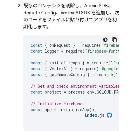
既存のコンテンツを削除し、
Admin SDK
、
Remote Config
、
Vertex AI
SDK を追加し、次
のコードをファイルに貼り付けてアプリを初
期化します。
const
{
onRequest
}
=
require
(
"firebase-fu
const
logger
=
require
(
"firebase-functions
const
{
initializeApp
}
=
require
(
"firebas
const
{
VertexAI
}
=
require
(
'@google-clou
const
{
getRemoteConfig
}
=
require
(
"fireb
// Set and check environment variables.
const
project
=
process
.
env
.
GCLOUD_PROJECT
// Initialize Firebase.
const
app
=
initializeApp
();
index
.
js