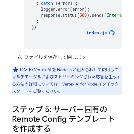
}
catch
(
error
)
{
logger
.
error
(
error
);
response
.
status
(
500
).
send
(
'Internal se
}
});
index
.
js
ファイルを保存して閉じます。
ヒント:
Vertex AI
を Node.js と組み合わせて使用して
マルチモーダルおよびストリーミングされた応答を生成す
る方法の詳細については、
Vertex AI for Node.js クイック
スタート
をご覧ください。
ステップ 5: サーバー固有の
Remote Config
テンプレート
を作成する