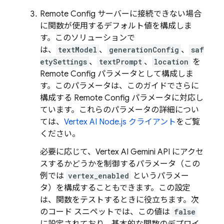
Remote Config
サーバーに接続できない場合
に関数が使用するデフォルト値を構成しま
す。このソリューションで
は、
textModel
、
generationConfig
、
saf
etySettings
、
textPrompt
、
location
を
Remote Config
パラメータとして構成しま
す。このパラメータは、このガイドでさらに
構成する
Remote Config
パラメータに対応し
ています。これらのパラメータの詳細につい
ては、
Vertex AI Node.js クライアント
をご覧
ください。
必要に応じて、
Vertex AI
Gemini API
にアクセ
スするかどうかを制御するパラメータ（この
例では
vertex_enabled
というパラメー
タ）を構成することもできます。この設定
は、関数をテストするときに役立ちます。次
のコード スニペットでは、この値は
false