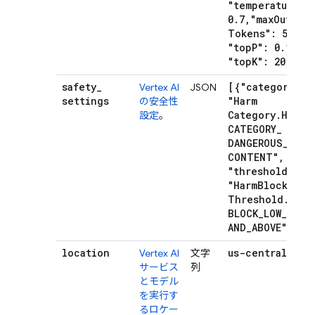
"temperature":
0
.
7
,
"max
Output
Tokens": 512
,
"top
P": 0
.
1
,
"top
K": 20}]
safety
_
[{"category":
Vertex AI
JSON
settings
"Harm
の安全性
Category
.
HARM
_
設定
。
CATEGORY
_
DANGEROUS
_
CONTENT"
,
"threshold":
"Harm
Block
Threshold
.
BLOCK
_
LOW
_
AND
_
ABOVE"}]
location
us-central1
Vertex AI
文字
サービス
列
とモデル
を実行す
るロケー