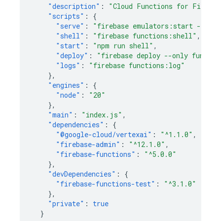
"description"
:
"Cloud Functions for Firebas
"scripts"
:
{
"serve"
:
"firebase emulators:start --only
"shell"
:
"firebase functions:shell"
,
"start"
:
"npm run shell"
,
"deploy"
:
"firebase deploy --only functio
"logs"
:
"firebase functions:log"
},
"engines"
:
{
"node"
:
"20"
},
"main"
:
"index.js"
,
"dependencies"
:
{
"@google-cloud/vertexai"
:
"^1.1.0"
,
"firebase-admin"
:
"^12.1.0"
,
"firebase-functions"
:
"^5.0.0"
},
"devDependencies"
:
{
"firebase-functions-test"
:
"^3.1.0"
},
"private"
:
true
}