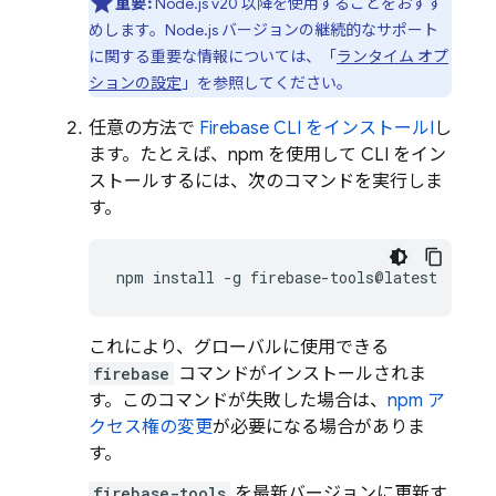
重要:
Node.js v20 以降を使用することをおすす
めします。Node.js バージョンの継続的なサポート
に関する重要な情報については、「
ランタイム オプ
ションの設定
」を参照してください。
任意の方法で
Firebase
CLI をインストールI
し
ます。たとえば、npm を使用して CLI をイン
ストールするには、次のコマンドを実行しま
す。
npm
install
-g
これにより、グローバルに使用できる
firebase
コマンドがインストールされま
す。このコマンドが失敗した場合は、
npm ア
クセス権の変更
が必要になる場合がありま
す。
firebase-tools
を最新バージョンに更新す