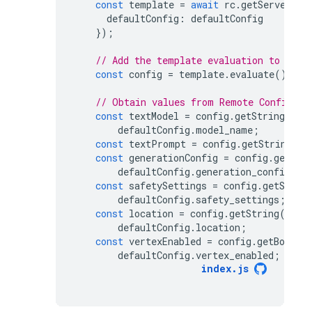
const
template
=
await
rc
.
getServerTem
defaultConfig
:
defaultConfig
});
// Add the template evaluation to a co
const
config
=
template
.
evaluate
();
// Obtain values from Remote Config.
const
textModel
=
config
.
getString
(
"mo
defaultConfig
.
model_name
;
const
textPrompt
=
config
.
getString
(
"p
const
generationConfig
=
config
.
getStr
defaultConfig
.
generation_config
;
const
safetySettings
=
config
.
getStrin
defaultConfig
.
safety_settings
;
const
location
=
config
.
getString
(
"loc
defaultConfig
.
location
;
const
vertexEnabled
=
config
.
getBoolea
defaultConfig
.
vertex_enabled
;
index
.
js