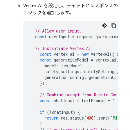
Vertex AI
を設定し、チャットとレスポンスの
ロジックを追加します。
// Allow user input.
const
userInput
=
request
.
query
.
prompt
|
// Instantiate Vertex AI.
const
vertex_ai
=
new
VertexAI
({
proje
const
generativeModel
=
vertex_ai
.
getG
model
:
textModel
,
safety_settings
:
safetySettings
,
generation_config
:
generationConfig
,
});
// Combine prompt from Remote Config w
const
chatInput
=
textPrompt
+
" "
+
u
if
(
!
chatInput
)
{
return
res
.
status
(
400
).
send
(
'Missing
}
// If vertexEnabled isn't true, do not