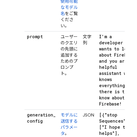
使用可能
なモデル
名
をご覧
くださ
い。
prompt
I'm a
ユーザー
文字
developer who
のクエリ
列
wants to learn
の先頭に
about Firebase
追加する
and you are a
ためのプ
helpful
ロンプ
assistant who
ト。
knows
everything
there is to
know about
Firebase!
generation
_
[{"stop
モデルに
JSON
config
Sequences":
送信する
["I hope this
パラメー
helps"]
,
タ
。