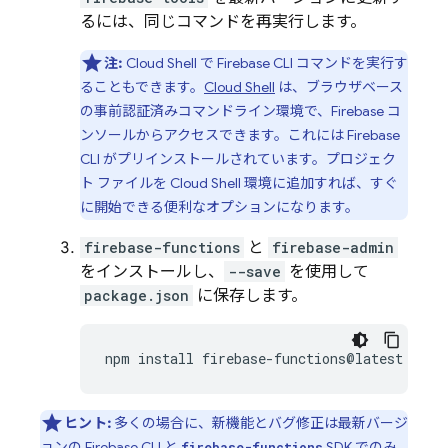
るには、同じコマンドを再実行します。
注:
Cloud Shell
で
Firebase
CLI コマンドを実行す
ることもできます。
Cloud Shell
は、ブラウザベース
の事前認証済みコマンドライン環境で、
Firebase
コ
ンソールからアクセスできます。これには
Firebase
CLI がプリインストールされています。プロジェク
ト ファイルを
Cloud Shell
環境に追加すれば、すぐ
に開始できる便利なオプションになります。
firebase-functions
と
firebase-admin
をインストールし、
--save
を使用して
package.json
に保存します。
npm
install
firebase-functions@latest
fire
ヒント:
多くの場合に、新機能とバグ修正は最新バージ
ョンの
Firebase
CLI と
SDK でのみ
firebase-functions