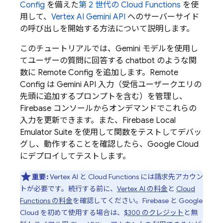
Config
を備えた
第 2 世代の
Cloud Functions
を使
用して、
Vertex AI
Gemini API
へのサーバーサイド
の呼び出しを開始する方法について説明します。
このチュートリアルでは、
Gemini
モデルを使用し
てユーザーの質問に回答する chatbot のような関
数に
Remote Config
を追加します。
Remote
Config
は
Gemini API
入力（受信ユーザークエリの
先頭に追加するプロンプトを含む）を管理し、
Firebase
コンソールからオンデマンドでこれらの
入力を更新できます。また、
Firebase Local
Emulator Suite
を使用して関数をテストしてデバッ
グし、動作することを確認したら、
Google Cloud
にデプロイしてテストします。
重要:
Vertex AI
と
Cloud Functions
には請求先アカウン
トが必要です。続行する前に、
Vertex AI
の料金
と
Cloud
Functions
の料金
を確認してください。Firebase と
Google
Cloud
を初めて使用する場合は、
$300 のクレジット
と無