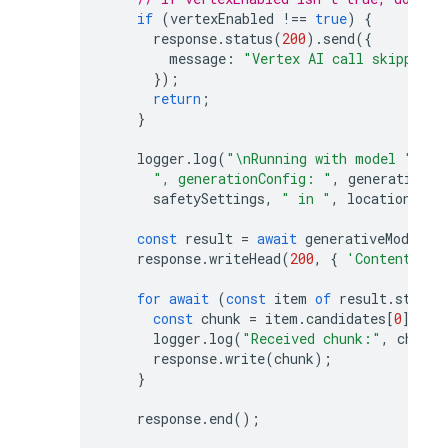
if
(
vertexEnabled
!==
true
)
{
response
.
status
(
200
).
send
({
message
:
"Vertex AI call skipped. 
});
return
;
}
logger
.
log
(
"\nRunning with model "
,
te
", generationConfig: "
,
generationCo
safetySettings
,
" in "
,
location
,
"\
const
result
=
await
generativeModel
.
g
response
.
writeHead
(
200
,
{
'Content-Typ
for
await
(
const
item
of
result
.
stream
const
chunk
=
item
.
candidates
[
0
].
con
logger
.
log
(
"Received chunk:"
,
chunk
)
response
.
write
(
chunk
);
}
response
.
end
();