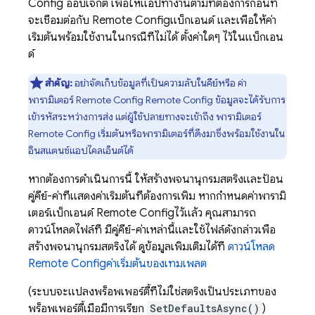
Config
ออบเจ็กต์ เพื่อให้แอปทำงานตามที่ต้องการก่อนที่
จะเชื่อมต่อกับ
Remote Config
แบ็กเอนด์ และเพื่อให้ค่า
เริ่มต้นพร้อมใช้งานในกรณีที่ไม่ได้ ตั้งค่าใดๆ ไว้ในแบ็กเอน
ด์
สำคัญ:
อย่าจัดเก็บข้อมูลที่เป็นความลับในคีย์หรือ ค่า
พารามิเตอร์
Remote Config
Remote Config
ข้อมูลจะได้รับการ
เข้ารหัสระหว่างการส่ง แต่ผู้ใช้ปลายทางจะเข้าถึง พารามิเตอร์
Remote Config
เริ่มต้นหรือพารามิเตอร์ที่ดึงมาซึ่งพร้อมใช้งานใน
อินสแตนซ์แอปไคลเอ็นต์ได้
หากต้องการดำเนินการนี้ ให้สร้างพจนานุกรมสตริงและป้อน
คู่คีย์-ค่าที่แสดงค่าเริ่มต้นที่ต้องการเพิ่ม หากกำหนดค่าพารามิ
เตอร์แบ็กเอนด์
Remote Config
ไว้แล้ว คุณสามารถ
ดาวน์โหลดไฟล์ที่ มีคู่คีย์-ค่าเหล่านี้และใช้ไฟล์ดังกล่าวเพื่อ
สร้างพจนานุกรมสตริงได้ ดูข้อมูลเพิ่มเติมได้ที่
ดาวน์โหลด
Remote Config
ค่าเริ่มต้นของเทมเพลต
(ระบบจะแปลงพร็อพเพอร์ตี้ที่ไม่ใช่สตริงเป็นประเภทของ
พร็อพเพอร์ตี้เมื่อมีการเรียก
SetDefaultsAsync()
)