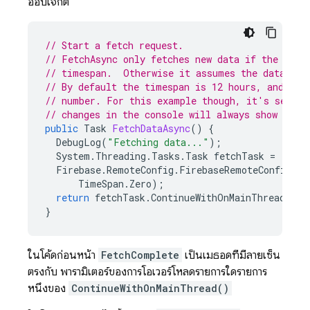
ออบเจ็กต์
// Start a fetch request.
// FetchAsync only fetches new data if the curr
// timespan.  Otherwise it assumes the data is 
// By default the timespan is 12 hours, and for
// number. For this example though, it's set to
// changes in the console will always show up i
public
Task
FetchDataAsync
()
{
DebugLog
(
"Fetching data..."
);
System
.
Threading
.
Tasks
.
Task
fetchTask
=
Firebase
.
RemoteConfig
.
FirebaseRemoteConfig
.
De
TimeSpan
.
Zero
);
return
fetchTask
.
ContinueWithOnMainThread
(
Fet
}
ในโค้ดก่อนหน้า
FetchComplete
เป็นเมธอดที่มีลายเซ็น
ตรงกับ พารามิเตอร์ของการโอเวอร์โหลดรายการใดรายการ
หนึ่งของ
ContinueWithOnMainThread()