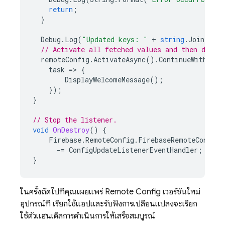
return
;
}
Debug
.
Log
(
"Updated keys: "
+
string
.
Join
(
", 
// Activate all fetched values and then displ
remoteConfig
.
ActivateAsync
().
ContinueWithOnMa
task
=>
{
DisplayWelcomeMessage
();
});
}
// Stop the listener.
void
OnDestroy
()
{
Firebase
.
RemoteConfig
.
FirebaseRemoteConfig
.
-=
ConfigUpdateListenerEventHandler
;
}
ในครั้งถัดไปที่คุณเผยแพร่
Remote Config
เวอร์ชันใหม่
อุปกรณ์ที่ เรียกใช้แอปและรับฟังการเปลี่ยนแปลงจะเรียก
ใช้ตัวแฮนเดิลการดำเนินการให้เสร็จสมบูรณ์