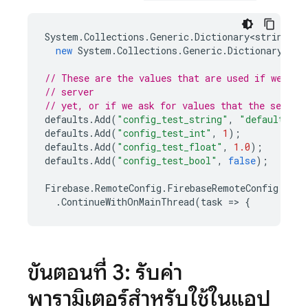
System
.
Collections
.
Generic
.
Dictionary<string
,
o
new
System
.
Collections
.
Generic
.
Dictionary<str
// These are the values that are used if we hav
// server
// yet, or if we ask for values that the server
defaults
.
Add
(
"config_test_string"
,
"default loc
defaults
.
Add
(
"config_test_int"
,
1
);
defaults
.
Add
(
"config_test_float"
,
1.0
);
defaults
.
Add
(
"config_test_bool"
,
false
);
Firebase
.
RemoteConfig
.
FirebaseRemoteConfig
.
Defa
.
ContinueWithOnMainThread
(
task
=
>
{
ขั้นตอนที่ 3: รับค่า
พารามิเตอร์สำหรับใช้ในแอป