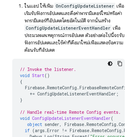
ในแอป ให้เพิ่ม
OnConfigUpdateListener
เพื่อ
เริ่มรับฟังการอัปเดตและดึงค่าพารามิเตอร์ใหม่หรือค่า
พารามิเตอร์ที่อัปเดตโดยอัตโนมัติ จากนั้นสร้าง
ConfigUpdateListenerEventHandler
เพื่อ
ประมวลผลเหตุการณ์การอัปเดต ตัวอย่างต่อไปนี้จะรับ
ฟังการอัปเดตและใช้ค่าที่ดึงมาใหม่เพื่อแสดงข้อความ
ต้อนรับที่อัปเดต
// Invoke the listener.
void
Start
()
{
Firebase
.
RemoteConfig
.
FirebaseRemoteConfig
.
De
+=
ConfigUpdateListenerEventHandler
;
}
// Handle real-time Remote Config events.
void
ConfigUpdateListenerEventHandler
(
object
sender
,
Firebase
.
RemoteConfig
.
ConfigU
if
(
args
.
Error
!=
Firebase
.
RemoteConfig
.
Remot
Debug
.
Log
(
String
.
Format
(
"Error occurred whi