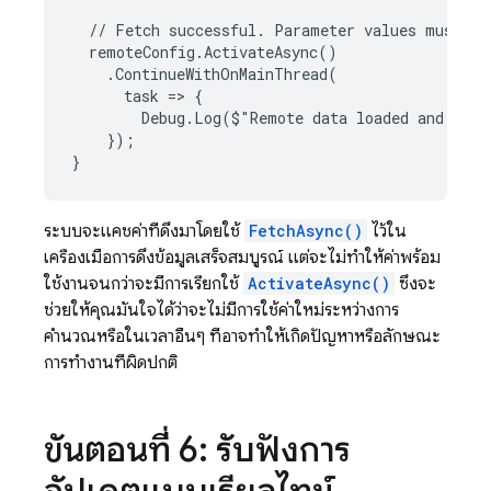
  // Fetch successful. Parameter values must be 
  remoteConfig.ActivateAsync()

    .ContinueWithOnMainThread(

      task => {

        Debug.Log($"Remote data loaded and read
    });

ระบบจะแคชค่าที่ดึงมาโดยใช้
FetchAsync()
ไว้ใน
เครื่องเมื่อการดึงข้อมูลเสร็จสมบูรณ์ แต่จะไม่ทำให้ค่าพร้อม
ใช้งานจนกว่าจะมีการเรียกใช้
ActivateAsync()
ซึ่งจะ
ช่วยให้คุณมั่นใจได้ว่าจะไม่มีการใช้ค่าใหม่ระหว่างการ
คำนวณหรือในเวลาอื่นๆ ที่อาจทำให้เกิดปัญหาหรือลักษณะ
การทำงานที่ผิดปกติ
ขั้นตอนที่ 6: รับฟังการ