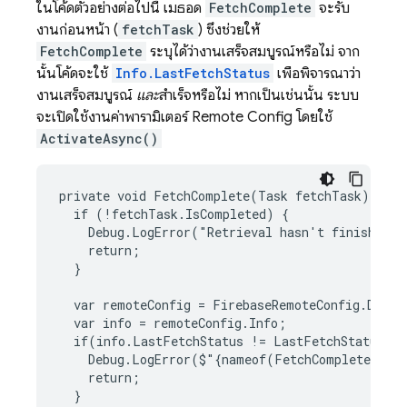
ในโค้ดตัวอย่างต่อไปนี้ เมธอด
FetchComplete
จะรับ
งานก่อนหน้า (
fetchTask
) ซึ่งช่วยให้
FetchComplete
ระบุได้ว่างานเสร็จสมบูรณ์หรือไม่ จาก
นั้นโค้ดจะใช้
Info.LastFetchStatus
เพื่อพิจารณาว่า
งานเสร็จสมบูรณ์
และ
สำเร็จหรือไม่ หากเป็นเช่นนั้น ระบบ
จะเปิดใช้งานค่าพารามิเตอร์
Remote Config
โดยใช้
ActivateAsync()
private void FetchComplete(Task fetchTask) {

  if (!fetchTask.IsCompleted) {

    Debug.LogError("Retrieval hasn't finished."
    return;

  }

  var remoteConfig = FirebaseRemoteConfig.Defaul
  var info = remoteConfig.Info;

  if(info.LastFetchStatus != LastFetchStatus.Su
    Debug.LogError($"{nameof(FetchComplete)} wa
    return;

  }
