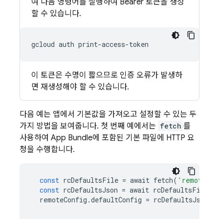
여 다음 명령어를 실행하여 Bearer 토큰을 생성
할 수 있습니다.
gcloud
auth
이 토큰은 수명이 짧으므로 인증 오류가 발생하
면 재생성해야 할 수 있습니다.
다음 예는 앱에서 기본값을 가져오고 설정할 수 있는 두
가지 방법을 보여줍니다. 첫 번째 예에서는
fetch
를
사용하여 App Bundle에 포함된 기본 파일에 HTTP 요
청을 수행합니다.
const
rcDefaultsFile
=
await
fetch
(
'remote_co
const
rcDefaultsJson
=
await
rcDefaultsFile
.
j
remoteConfig
.
defaultConfig
=
rcDefaultsJson
;