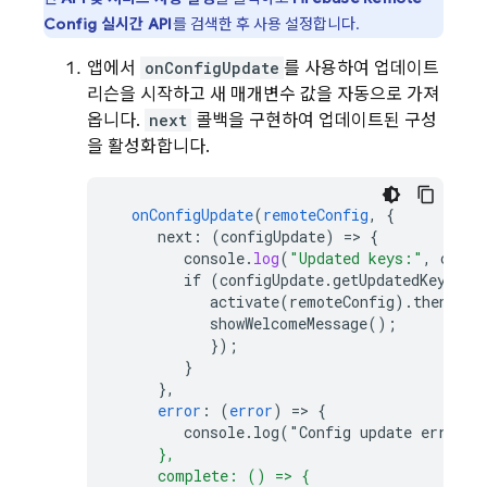
Config
실시간 API
를 검색한 후 사용 설정합니다.
앱에서
onConfigUpdate
를 사용하여 업데이트
리슨을 시작하고 새 매개변수 값을 자동으로 가져
옵니다.
next
콜백을 구현하여 업데이트된 구성
을 활성화합니다.
onConfigUpdate
(
remoteConfig
,
{
next
:
(
configUpdate
)
=>
{
console
.
log
(
"Updated keys:"
,
confi
if
(configUpdate.getUpdatedKeys().
activate(remoteConfig).then(()
showWelcomeMessage()
;
}
);
}
}
,
error
:
(
error
)
=>
{
console.log("Config
update
error
:
"
     },
     complete: () => {