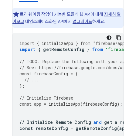
트리 쉐이킹 작업이 가능한 모듈식 웹 API에 대해
자세히 알
아보고
네임스페이스화된 API에서
업그레이드
하세요.
import
{
initializeApp
}
from
"firebase/app"
;
import
{
getRemoteConfig
}
from
"firebase/r
//
TODO
:
Replace
the
following
with
your
app
's 
//
See
:
https
:
//
firebase
.
google
.
com
/
docs
/
web
/
le
const
firebaseConfig
=
{
//
...
};
//
Initialize
Firebase
const
app
=
initializeApp
(
firebaseConfig
);
//
Initialize
Remote
Config
and
get
a
refer
const
remoteConfig
=
getRemoteConfig
(
app
);