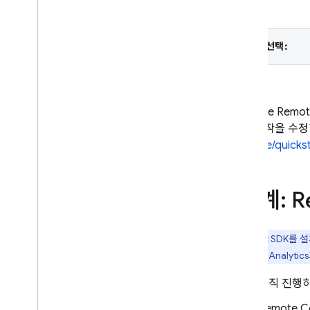
Crashlytics
플랫폼 선택:
Performance Monitoring
반복
Remote Config
Firebase Remot
양과 동작을 수정
소개
firebase/quickst
시작하기
실시간 원격 구성 이해
사용 사례 탐색
1단계:
R
매개변수 및 조건 이해
원격 구성 템플릿 관리
프로그래매틱 방식으로 원격 구성 수
참고:
SDK를 
정
겟팅
에는
Analytics
로딩 전략 살펴보기
아직 진행
애널리틱스와 함께 원격 구성 사용
Cloud 함수로 확장
Remote C