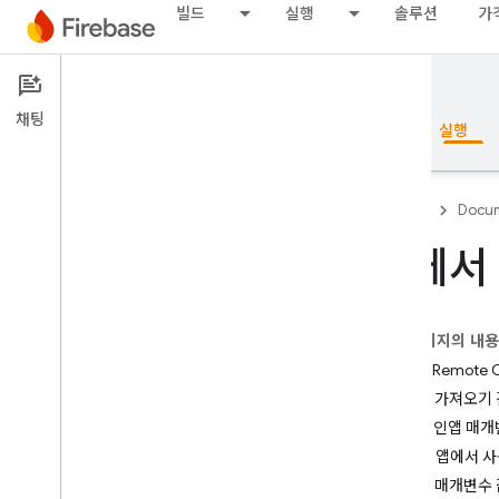
빌드
실행
솔루션
가
Documentation
Remote Config
채팅
개요
기본사항
AI
빌드
실행
Firebase
Docum
웹에서
개요
이 페이지의 내
RELEASE
1단계: Remote 
Test Lab
2단계: 가져오기
3단계: 인앱 매
App Distribution
4단계: 앱에서 
5단계: 매개변수 
모니터링