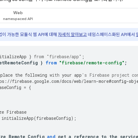
Web
이 가능한 모듈식 웹 API에 대해
자세히 알아보고
네임스페이스화된 API에서
itializeApp
}
from
"firebase/app"
;
etRemoteConfig
}
from
"firebase/remote-config"
;
eplace
the
following
with
your
app
's Firebase project co
ps
:
//
firebase
.
google
.
com
/
docs
/
web
/
learn
-
more
#config-obj
aseConfig
=
{
ze
Firebase
initializeApp
(
firebaseConfig
);
ize
Remote
Config
and
get
a
reference
to
the
servic