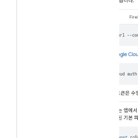
할 수 있습니다.
REST
Fir
curl --co
Google Clou
gcloud
auth
이 토큰은 수
다음 예는 앱에서
에 포함된 기본 파
const
rcD