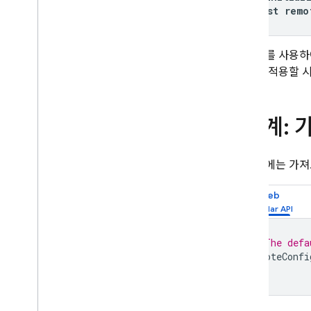
Analytics
const
remo
Cloud Messaging
이 객체를 사용하
을 앱에 적용할 
In-App Messaging
Google Ad
Mob
2단계: 
Google Ads
개발 중에는 가져
Dynamic Links
Web
관련 제품
Authentication
// The defa
Extensions
remoteConfi