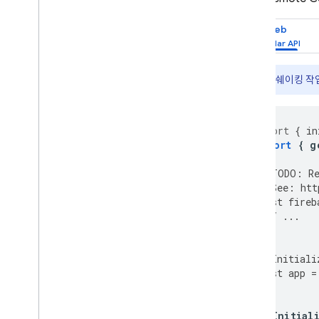
우수사례
Web
출시
맞춤설정
서버 환경
트리 쉐이킹 작업
가격 책정
,
할당량
,
한도
솔루션
import
{
in
Cloud Functions 및 Vertex AI와 함
import
{
g
께 서버 측 원격 구성 사용
원격 구성으로 Firebase AI Logic
//
TODO
:
R
앱을 동적으로 업데이트
//
See
:
htt
const
fireb
API 참조 문서
//
...
};
문제해결 및 FAQ
//
Initiali
A
/
B Testing
const
app
=
참여
//
Initial