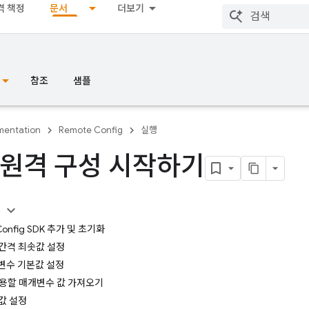
격 책정
문서
더보기
참조
샘플
entation
Remote Config
실행
 원격 구성 시작하기
용
Config SDK 추가 및 초기화
 간격 최솟값 설정
개변수 기본값 설정
사용할 매개변수 값 가져오기
값 설정