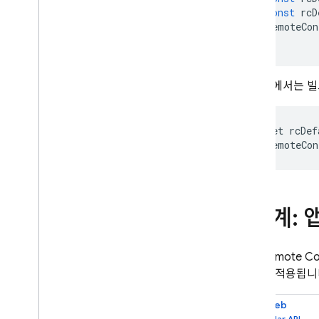
const
rcD
remoteCon
다음 예에서는 빌
  let rcDef
  remoteCon
4단계:
이제
Remote Co
이 앱에 적용됩니
Web