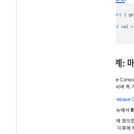
import
{
ge
const
val
=
5단계: 
Firebase
Conso
하는 새 서버 측
Firebase
C
메뉴에서
R
앱에 정의한
은 이후에