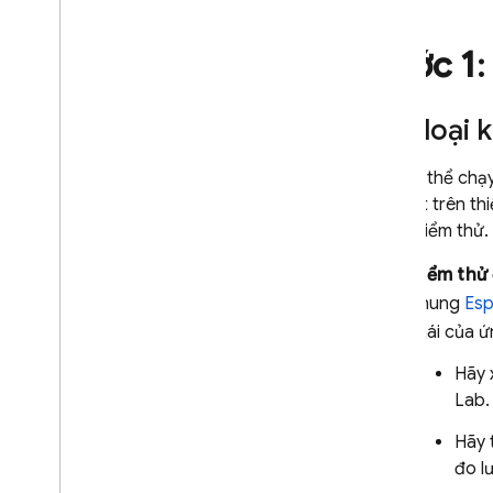
GIÁM SÁT
Crashlytics
Bước 1
:
Performance Monitoring
Các loại 
LẶP LẠI
Bạn có thể chạ
Remote Config
45 phút trên thi
trong kiểm thử.
A
/
B Testing
Kiểm thử
TƯƠNG TÁC
khung
Esp
thái của 
Analytics
Hãy 
Cloud Messaging
Lab
.
Hãy 
In-App Messaging
đo l