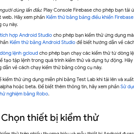
người dùng lần đầu
: Play Console
Firebase
cho phép bạn tải ứ
ệt web. Hãy xem phần
Kiểm thử bằng bảng điều khiển
Firebase
 cụ này.
 tích hợp Android Studio
cho phép bạn kiểm thử ứng dụng mà k
phần
Kiểm thử bằng Android Studio
để biết hướng dẫn về cách
 dòng lệnh gcloud
cho phép bạn chạy các kiểm thử từ dòng lệ
ể tạo tập lệnh trong quá trình kiểm thử và dựng tự động. Hã
g dẫn về cách chạy kiểm thử bằng công cụ này.
ể kiểm thử ứng dụng miễn phí bằng
Test Lab
khi tải lên và xu
alpha hoặc beta. Để biết thêm thông tin, hãy xem phần
Sử dụ
hử nghiệm bằng Robo
.
: Chọn thiết bị kiểm thử