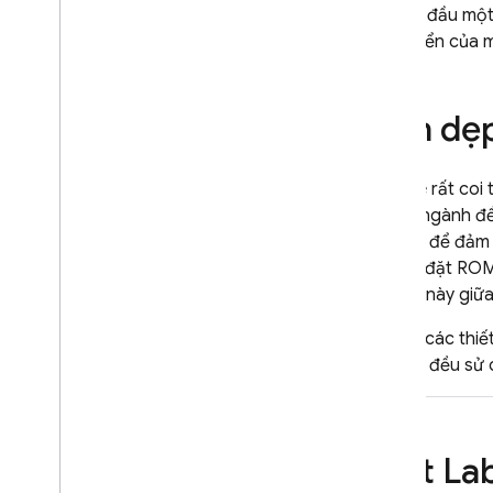
Khi bắt đầu một
phát triển của 
Dọn dẹp
Google rất coi 
chuẩn ngành để 
nghiệm để đảm b
thể cài đặt ROM
thiết bị này giữ
Đối với các thi
nghiệm đều sử d
Test La