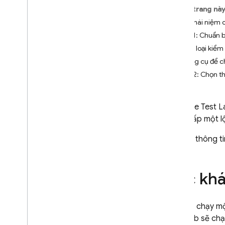
Android
Trên trang nà
Bắt đầu
Các khái niệm 
Chạy bài kiểm thử đo lường
Bước 1: Chuẩn bị
Chạy thử nghiệm Robo
Các loại kiểm
Chạy tập lệnh Robo
Công cụ để c
Chạy kiểm thử Vòng lặp trò
Bước 2: Chọn th
chơi
Kiểm thử bằng bảng điều khiển
của Firebase
Firebase Test L
Kiểm thử bằng gcloud CLI
cung cấp một lộ
Kiểm thử bằng Android Studio
Kiểm thử trên các thiết bị hiện
Để biết thông t
có
Kiểm thử với thiết bị ảo
Phân tích kết quả kiểm thử
Các khá
Mức sử dụng
,
hạn mức và giá
Kiểm thử bằng hệ thống CI
Khi bạn chạy mộ
Mở rộng bằng Cloud Functions
Test Lab
sẽ chạy