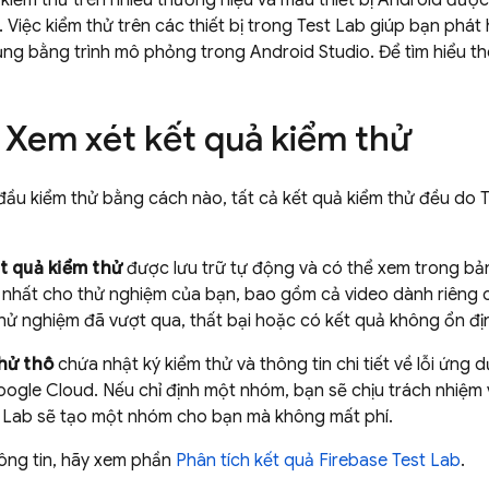
 kiểm thử trên nhiều thương hiệu và mẫu thiết bị Android đượ
 Việc kiểm thử trên các thiết bị trong
Test Lab
giúp bạn phát 
ụng bằng trình mô phỏng trong Android Studio. Để tìm hiểu 
: Xem xét kết quả kiểm thử
đầu kiểm thử bằng cách nào, tất cả kết quả kiểm thử đều do
T
t quả kiểm thử
được lưu trữ tự động và có thể xem trong bả
p nhất cho thử nghiệm của bạn, bao gồm cả video dành riêng
thử nghiệm đã vượt qua, thất bại hoặc có kết quả không ổn định
hử thô
chứa nhật ký kiểm thử và thông tin chi tiết về lỗi ứng
gle Cloud. Nếu chỉ định một nhóm, bạn sẽ chịu trách nhiệm về
 Lab
sẽ tạo một nhóm cho bạn mà không mất phí.
ông tin, hãy xem phần
Phân tích kết quả
Firebase Test Lab
.