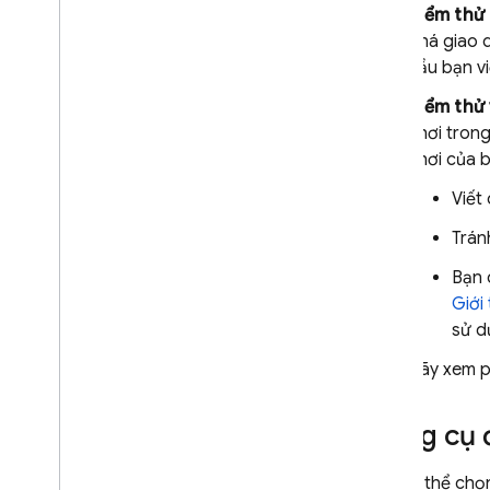
Google Ad
Mob
Kiểm thử
phá giao 
Google Ads
cầu bạn v
Kiểm thử 
Dynamic Links
chơi tron
chơi của b
SẢN PHẨM CÓ LIÊN QUAN
Viết
Authentication
Extensions
Trán
Bạn 
Giới
sử d
Hãy xem 
Công cụ 
Bạn có thể chọ