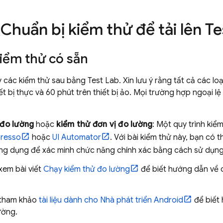
 Chuẩn bị kiểm thử để tải lên
Te
kiểm thử có sẵn
y các kiểm thử sau bằng
Test Lab
. Xin lưu ý rằng tất cả các lo
ết bị thực và 60 phút trên thiết bị ảo. Mọi trường hợp ngoại l
 đo lường
hoặc
kiểm thử đơn vị đo lường
: Một quy trình ki
resso
hoặc
UI Automator
. Với bài kiểm thử này, bạn có 
ứng dụng để xác minh chức năng chính xác bằng cách sử dụn
xem bài viết
Chạy kiểm thử đo lường
để biết hướng dẫn về 
tham khảo
tài liệu dành cho Nhà phát triển Android
để biết 
ường.