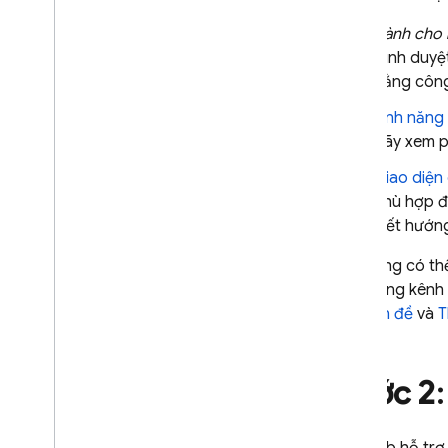
Dành cho 
trình duy
bằng công
Tính năng
Hãy xem 
Giao diện
phù hợp đ
biết hướn
Bạn cũng có th
Play bằng kênh 
các vấn đề
và
T
Bước 2