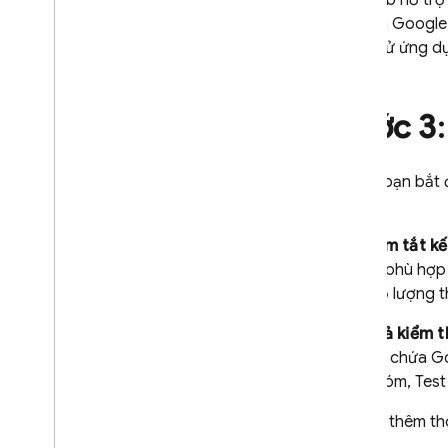
Test Lab
hỗ trợ
liệu của Google.
kiểm thử ứng d
Bước 3
Bất kể bạn bắt 
tuyến.
Bản tóm tắt kế
dữ liệu phù hợ
hình, số lượng 
Kết quả kiểm t
một bộ chứa Goo
một nhóm,
Test
Để biết thêm th