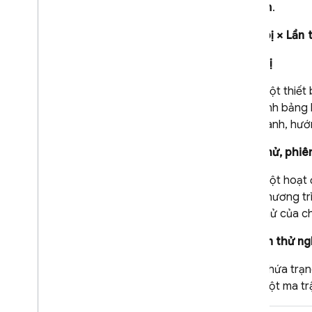
nghiệm
.
Truyền trực tuyến trên thiết bị
Android
Thiết bị × Lần
Kiểm thử bằng tính năng Truyền
trực tuyến trên thiết bị Android
Thiết bị
Cloud Audit Logging
Một thiết 
Tài liệu tham khảo
tính bảng 
Hướng dẫn tham khảo về tập lệnh
hành, hướn
Robo
Tài liệu tham khảo API REST
Kiểm thử, phiê
Hướng dẫn tham khảo về
quyền quản lý danh tính và
Một hoạt 
quyền truy cập (IAM) cho
chương trì
phòng thử nghiệm
thử của ch
Khắc phục sự cố và Câu hỏi
Ma trận thử n
thường gặp
Chứa trạng
App Distribution
một ma tr