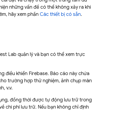
c cài đặt và chạy trong một trung tâm dữ
hiện những vấn đề có thể không xảy ra khi
thêm, hãy xem phần
Các thiết bị có sẵn
.
est Lab
quản lý và bạn có thể xem trực
ng điều khiển
Firebase
. Báo cáo này chứa
 cho trường hợp thử nghiệm, ảnh chụp màn
, v.v.
 dụng, đồng thời được tự động lưu trữ trong
 chi phí lưu trữ. Nếu bạn không chỉ định