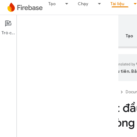
Tạo
Chạy
Tài liệu
Documentation
Test Lab
Trò chuyện
Tổng quan
Nguyên tắc cơ bản
AI
Tạo
ưu tiên. Bả
Tổng quan
Firebase
Docum
PHÁT HÀNH
Bắt đầ
Test Lab
Giới thiệu
Phòng 
Kiểm thử tích hợp bằng Flutter
i
OS trở lên