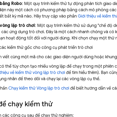
 bằng Robo
: Một quy trình kiểm thử tự động phân tích giao 
diện này một cách có phương pháp bằng cách mô phỏng các
iết bất kỳ mã nào. Hãy truy cập vào phần
Giới thiệu về kiểm t
vòng lặp trò chơi
: Một quy trình kiểm thử sử dụng "chế độ
g các ứng dụng trò chơi. Đây là một cách nhanh chóng và có 
ạn hoạt động tốt đối với người dùng. Khi chọn chạy một thử n
 các kiểm thử gốc cho công cụ phát triển trò chơi
h viết cùng một mã cho các giao diện người dùng hoặc khung
có thể tùy chọn tạo nhiều vòng lặp để chạy trong một phiên 
 thiệu về kiểm thử vòng lặp trò chơi
để tìm hiểu thêm). Bạn cũ
ụng nhãn để theo dõi và chạy lại các vòng lặp cụ thể.
phần
Chạy kiểm thử Vòng lặp trò chơi
để biết hướng dẫn về cá
để chạy kiểm thử
n các công cụ sau để chạy thử nghiệm: