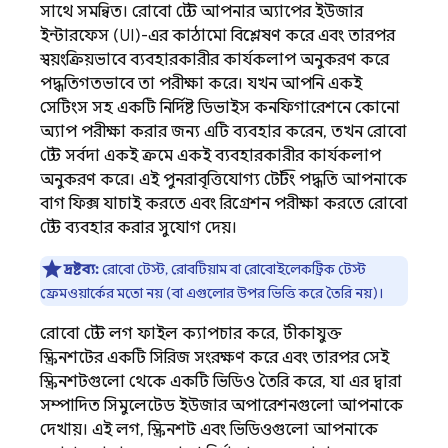
সাথে সমন্বিত। রোবো টেস্ট আপনার অ্যাপের ইউজার
ইন্টারফেস (UI)-এর কাঠামো বিশ্লেষণ করে এবং তারপর
স্বয়ংক্রিয়ভাবে ব্যবহারকারীর কার্যকলাপ অনুকরণ করে
পদ্ধতিগতভাবে তা পরীক্ষা করে। যখন আপনি একই
সেটিংস সহ একটি নির্দিষ্ট ডিভাইস কনফিগারেশনে কোনো
অ্যাপ পরীক্ষা করার জন্য এটি ব্যবহার করেন, তখন রোবো
টেস্ট সর্বদা একই ক্রমে একই ব্যবহারকারীর কার্যকলাপ
অনুকরণ করে। এই পুনরাবৃত্তিযোগ্য টেস্টিং পদ্ধতি আপনাকে
বাগ ফিক্স যাচাই করতে এবং রিগ্রেশন পরীক্ষা করতে রোবো
টেস্ট ব্যবহার করার সুযোগ দেয়।
দ্রষ্টব্য:
রোবো টেস্ট, রোবটিয়াম বা রোবোইলেকট্রিক টেস্ট
ফ্রেমওয়ার্কের মতো নয় (বা এগুলোর উপর ভিত্তি করে তৈরি নয়)।
রোবো টেস্ট লগ ফাইল ক্যাপচার করে, টীকাযুক্ত
স্ক্রিনশটের একটি সিরিজ সংরক্ষণ করে এবং তারপর সেই
স্ক্রিনশটগুলো থেকে একটি ভিডিও তৈরি করে, যা এর দ্বারা
সম্পাদিত সিমুলেটেড ইউজার অপারেশনগুলো আপনাকে
দেখায়। এই লগ, স্ক্রিনশট এবং ভিডিওগুলো আপনাকে