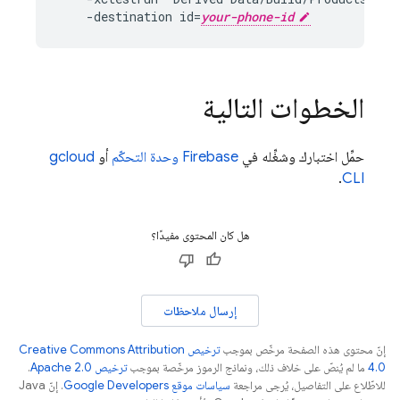
    -destination id=
your-phone-id
الخطوات التالية
حمِّل اختبارك وشغِّله في
Firebase
وحدة التحكّم
أو
gcloud
.
CLI
هل كان المحتوى مفيدًا؟
إرسال ملاحظات
إنّ محتوى هذه الصفحة مرخّص بموجب
ترخيص Creative Commons Attribution
4.0‏
ما لم يُنصّ على خلاف ذلك، ونماذج الرموز مرخّصة بموجب
ترخيص Apache 2.0‏
.
للاطّلاع على التفاصيل، يُرجى مراجعة
سياسات موقع Google Developers‏
. إنّ Java