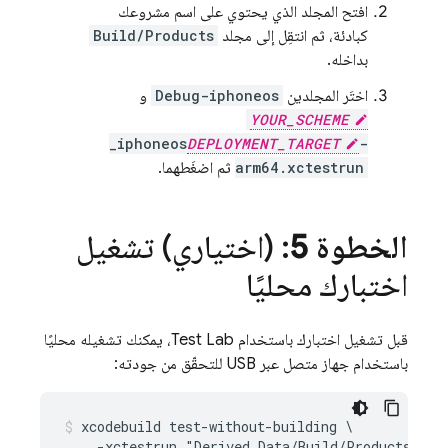
افتح المجلد الذي يحتوي على اسم مشروعك
كبادئة، ثم انتقِل إلى مجلد
Build/Products
بداخله.
اختَر المجلدين
Debug-iphoneos
و
YOUR_SCHEME
_iphoneos
DEPLOYMENT_TARGET
-
arm64.xctestrun
ثم اضغَطهما.
الخطوة 5
: (اختياري) تشغيل
اختبارك محليًا
قبل تشغيل اختبارك باستخدام
Test Lab
، يمكنك تشغيله محليًا
باستخدام جهاز متصل عبر USB للتحقّق من جودته:
xcodebuild test-without-building \

    -xctestrun "Derived Data/Build/Products/
YOU