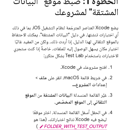
الخطوة 1
: ضبط موقع "البيانات
المشتقة" لمشروعك
يضع Xcode العناصر المترجَمة لنظام التشغيل iOS، بما في ذلك
أي اختبارات تنشئها، في دليل "البيانات المشتقة". يمكنك الاحتفاظ
بالموقع التلقائي لهذا الدليل، إذا أردت ذلك، ولكن من المفيد غالبًا
اختيار مكان يسهل الوصول إليه للملفات، خاصةً إذا كنت ستجري
الاختبارات باستخدام
Test Lab
بشكل متكرر:
افتح مشروعك في Xcode.
في شريط قائمة macOS، انقر على
ملف
>
إعدادات المشروع...
غيِّر القائمة المنسدلة
البيانات المشتقة
من
الموقع
التلقائي
إلى
الموقع المخصّص
.
في الحقل أسفل القائمة المنسدلة، اختَر موقعًا
ليضع فيه Xcode نتائج اختباراتك. (هذا هو
)
FOLDER_WITH_TEST_OUTPUT