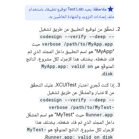
ملاحظة
: يعيد
Test Lab
توقيع تطبيقك باستخدام
ملف إعدادات التزويد والشهادة الخاصَّين به.
تحقَّق من توقيع التطبيق عن طريق تشغيل
codesign --verify --deep --
verbose /path/to/MyApp.app
حيث
"MyApp" هو اسم التطبيق داخل المجلد الذي تم
فك ضغطه. يختلف هذا الإجراء لكل مشروع. الناتج
المتوقّع هو
MyApp.app: valid on
.
disk
إذا كنت تُجري اختبار XCUITest، عليك التحقّق
من الاختبار والمشغّل عن طريق تشغيل
codesign --verify --deep --
verbose /path/to/MyTest-
Runner.app
حيث "MyTest" هو اسم المشغّل
داخل المجلد الذي تم فك ضغطه. يختلف هذا
الإجراء لكل مشروع. الناتج المتوقّع هو
MyTest-
.
Runner.app: valid on disk