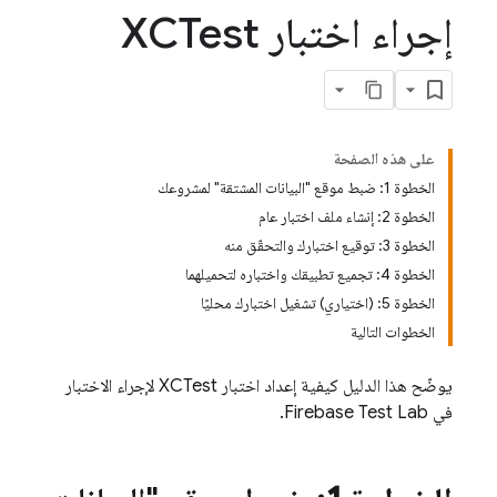
إجراء اختبار XCTest
على هذه الصفحة
الخطوة 1: ضبط موقع "البيانات المشتقة" لمشروعك
الخطوة 2: إنشاء ملف اختبار عام
الخطوة 3: توقيع اختبارك والتحقّق منه
الخطوة 4: تجميع تطبيقك واختباره لتحميلهما
الخطوة 5: (اختياري) تشغيل اختبارك محليًا
الخطوات التالية
يوضّح هذا الدليل كيفية إعداد اختبار XCTest لإجراء الاختبار
في
Firebase Test Lab
.