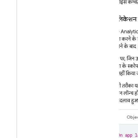
ऑन-डिवाइस कन्वर्ज
हर ऐप्लिकेशन 
Google Analyti
यह पक्का करने के ल
अपडेट होने के बाद
खास तौर पर, जिन उ
की सुविधा के स्को
से कॉल नहीं किया 
सबसे सही तरीका य
ऐप्लिकेशन लॉन्च ह
वर्शन में बदलाव हुआ
Swift
Obje
// On app l