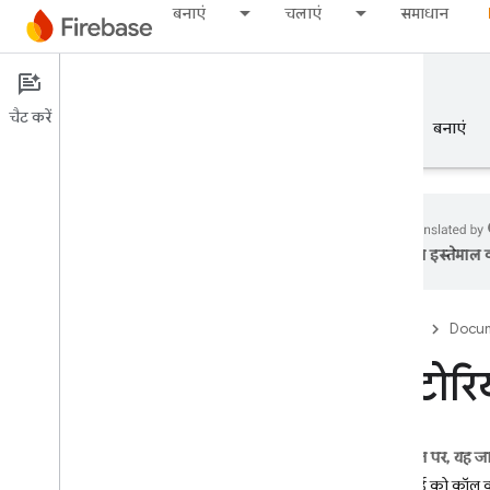
बनाएं
चलाएं
समाधान
Documentation
चैट करें
खास जानकारी
बुनियादी जानकारी
AI
बनाएं
का इस्तेमाल क
खास जानकारी
Firebase
Docum
रिलीज़ करें
ट्यूटोरि
Test Lab
App Distribution
इस पेज पर, यह ज
मॉनीटर
एपीआई को कॉल 