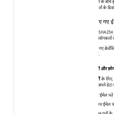
लॉग करने के बीच कु
उपयोगकर्ता के डिवाइ
हैश किए गए ईम
एपीआई, SHA256 का 
करके उपयोगकर्ता क
हैश किए गए क्रेडें
कॉल करें.
ईमेल पतों और फ़ोन
ईमेल पतों
के लिए,
इसलिए, अपने डेटा 
पूरे ईमेल पते 
अगर ईमेल प
जिन पतों के