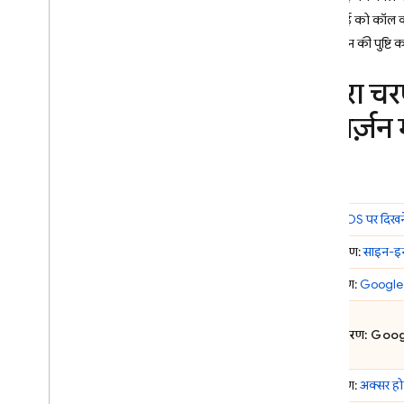
एपीआई को कॉल कर
Crashlytics
इंटिग्रेशन की पुष्टि 
Performance Monitoring
तीसरा च
आकलन करके कॉन्टेंट दोबारा बनाएं
कन्वर्ज़न 
Remote Config
A
/
B Testing
परिचय:
iOS पर दिखने 
ENGAGE
पहला चरण:
साइन-इन
Analytics
दूसरा चरण:
Google 
Cloud Messaging
तीसरा चरण:
Goog
In-App Messaging
चौथा चरण:
अक्सर हो
Google Ad
Mob