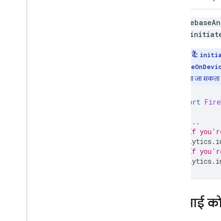
FirebaseAn
करें.
initiat
ध्यान दें:
initi
initiateOnDevi
रिपोर्ट किया जा सकत
import
Fire
// ...
// If you'r
Analytics
.
i
// If you'r
Analytics
.
i
एपीआई को 