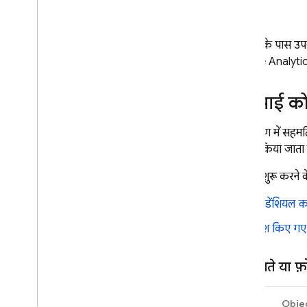
Google Ads
अब आपके पास उपयोग
शुरुआती जानकारी
Google Analyti
समाधान
i
OS Ads कन्वर्ज़न मेज़र करना
एपीआई को
i
OS के ऑन-डिवाइस कन्वर्ज़न
मेज़रमेंट के समाधानों का इस्तेमाल
पहले चरण में सहमति 
करना
के लिए किया जाता ह
पहले पक्ष के समाधान का ट्यूटोरियल
इवेंट-ड्रिवन समाधान का ट्यूटोरियल
मेज़रमेंट शुरू करने क
क्रेडेंशियल 
Dynamic Links
हैश किए गए 
रिलेटेड प्रॉडक्ट
Authentication
ईमेल पते या फ
Extensions
Swift
Obje