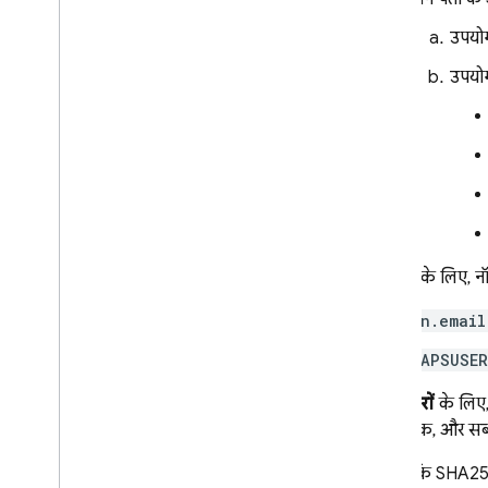
उपयोग
उपयोगक
उदाहरण के लिए, नॉर
an.email
CAPSUSER
फ़ोन नंबरों
के लिए, 
1 से 3 अंक, और सब्स
ध्यान दें कि SHA25