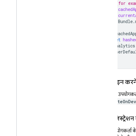
// (for exa
let
cachedA
let
current
Bundle
.
if
cachedAp
let
hashe
Analytics
UserDefau
}
साइन इन करने 
जब कोई उपयोगकर्ता,
initiateOnDe
नए रजिस्ट्रेश
अगर उपयोगकर्ता के