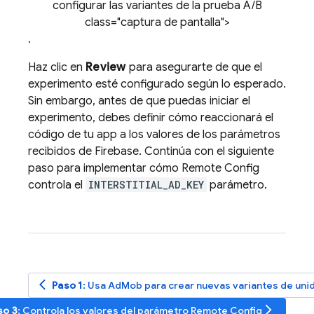
configurar las variantes de la prueba A/B
class="captura de pantalla">
.
Haz clic en
Review
para asegurarte de que el
experimento esté configurado según lo esperado.
Sin embargo, antes de que puedas iniciar el
experimento, debes definir cómo reaccionará el
código de tu app a los valores de los parámetros
recibidos de Firebase. Continúa con el siguiente
paso para implementar cómo
Remote Config
controla el
INTERSTITIAL_AD_KEY
parámetro.
arrow_back_ios
Paso 1
: Usa
AdMob
para crear nuevas variantes de uni
arrow_forward_ios
so 3
: Controla los valores del parámetro
Remote Config