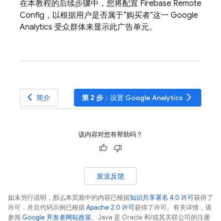
在本教程的后续步骤中，您将配置
Firebase Remote
Config
，以根据用户是否属于“购买者”这一 Google
Analytics 受众群体来显示此广告单元。
arrow_back_ios
arrow_forward_ios
简介
第 2 步
：设置 Google Analytics
该内容对您有帮助吗？
发送反馈
如未另行说明，那么本页面中的内容已根据
知识共享署名 4.0 许可
获得了
许可，并且代码示例已根据
Apache 2.0 许可
获得了许可。有关详情，请
参阅
Google 开发者网站政策
。Java 是 Oracle 和/或其关联公司的注册