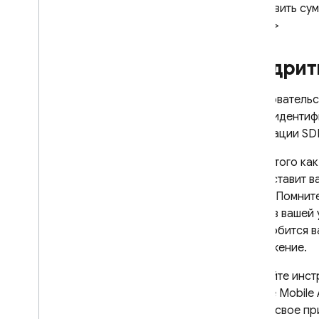
установить су
блока">
Внедрит
Пользователь
новый идентиф
интеграции SD
После того ка
предоставит в
блока. Помните
блока в вашей
понадобится в
приложение.
Следуйте инст
Google Mobile
блок в свое п