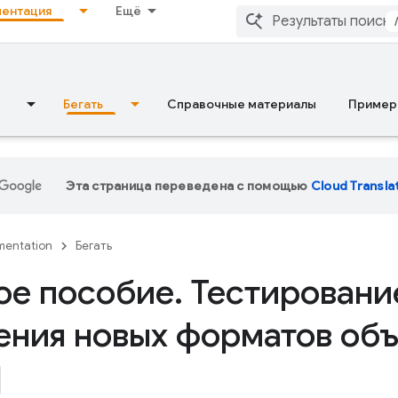
ентация
Ещё
Бегать
Справочные материалы
Пример
Эта страница переведена с помощью
Cloud Transla
entation
Бегать
ое пособие
.
Тестировани
ения новых форматов об