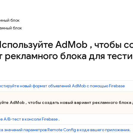
мный блок
амный блок
спользуйте
Ad
Mob
,
чтобы с
т рекламного блока для тест
естируйте новый формат объявлений
AdMob
с помощью Firebase
зуйте
AdMob
, чтобы создать новый вариант рекламного блока 
е A/B-тест в консоли
Firebase
.
а значений параметров
Remote Config
в коде вашего приложения.