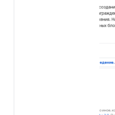
После создани
с вознагражде
приложения. Н
рекламных бло
arrow_back_ios
Введение.
Если не указано иное, 