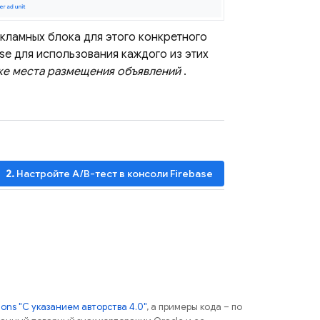
кламных блока для этого конкретного
se для использования каждого из этих
же места размещения объявлений
.
d_ios
2.
Настройте A/B-тест в консоли
Firebase
ns "С указанием авторства 4.0"
, а примеры кода – по