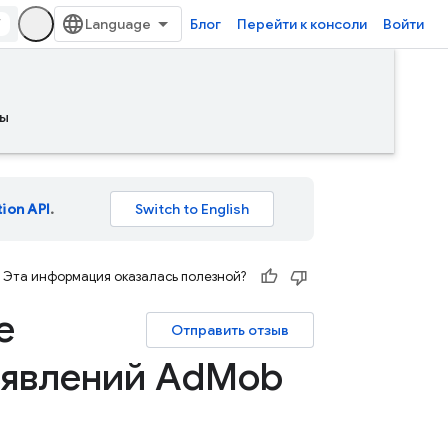
/
Блог
Перейти к консоли
Войти
ы
tion API
.
Эта информация оказалась полезной?
е
Отправить отзыв
ъявлений Ad
Mob