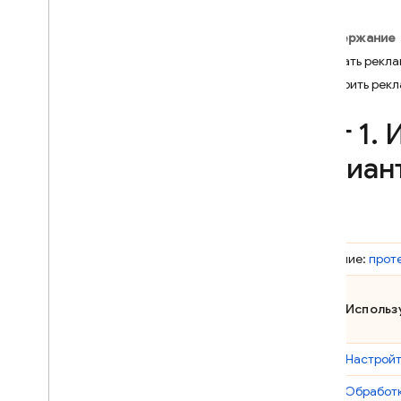
Crashlytics
Содержание
Создать рекла
Performance Monitoring
Внедрить рекл
ИТЕРИРОВАТЬ
Шаг 1
.
И
Remote Config
вариан
A
/
B Testing
ПРИВЛЕКАТЬ
Введение:
прот
Analytics
Cloud Messaging
Шаг 1. Исполь
In-App Messaging
Шаг 2.
Настройт
Шаг 3.
Обработк
Google Ad
Mob