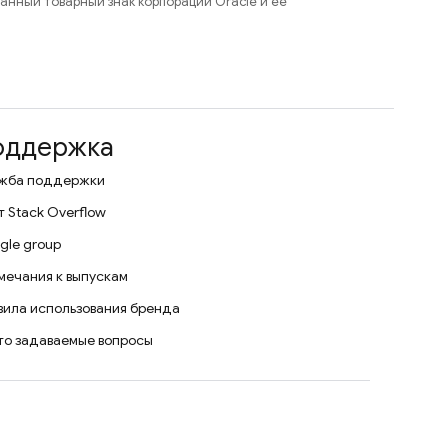
ованный товарный знак корпорации Oracle и ее
оддержка
жба поддержки
т Stack Overflow
gle group
мечания к выпускам
вила использования бренда
то задаваемые вопросы