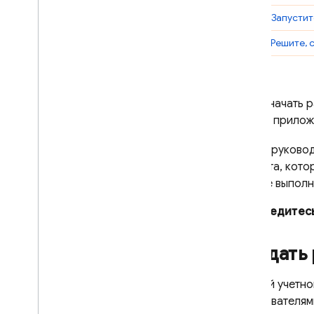
Введение
Шаг 4.
Запустит
Начало работы для i
OS
Шаг 5.
Решите, 
Начало работы для Android
Используйте Analytics и Firebase
с приложениями Ad
Mob
Чтобы начать р
Используйте Ad
Mob в игре
вашего прилож
C++
Unity
В этом руково
формата, котор
Решения
можете выполн
Тестирование внедрения новых
форматов рекламы
Убедитесь
Обзор решения
Руководство по решению
Создать
Оптимизируйте частоту показа
объявлений
В своей учетн
Оптимизация гибридной
пользователям
монетизации