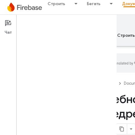
Строить
Бегать
Докум
Documentation
Чат
Обзор
Основы рекламы
ИИ
Строить
Обзор
Firebase
Docum
ВЫПУСКАТЬ
Учебн
Test Lab
внедр
App Distribution
МОНИТОР