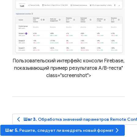
Пользовательский интерфейс консоли Firebase,
показывающий пример результатов A/B-теста"
class="screenshot">
arrow_back_ios
Шаг 3.
Обработка значений параметров
Remote Conf
arrow_forward_ios
Шаг 5.
Решите, следует ли внедрять новый формат