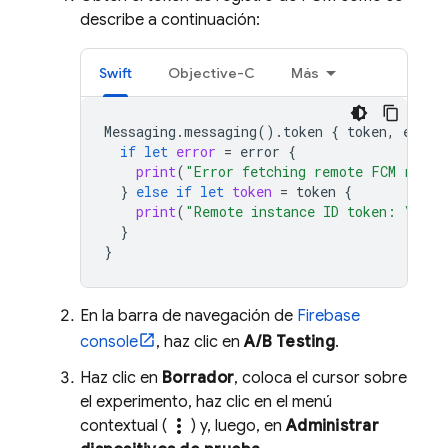
describe a continuación:
Swift
Objective-C
Más
Messaging
.
messaging
().
token
{
token
,
error
if
let
error
=
error
{
print
(
"Error fetching remote FCM regis
}
else
if
let
token
=
token
{
print
(
"Remote instance ID token: 
\(
tok
}
}
En la barra de navegación de
Firebase
console
, haz clic en
A/B Testing
.
Haz clic en
Borrador
, coloca el cursor sobre
el experimento, haz clic en el menú
more_vert
contextual (
) y, luego, en
Administrar