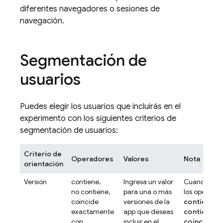
diferentes navegadores o sesiones de
navegación.
Segmentación de
usuarios
Puedes elegir los usuarios que incluirás en el
experimento con los siguientes criterios de
segmentación de usuarios:
Criterio de
Operadores
Valores
Nota
orientación
Versión
contiene,
Ingresa un valor
Cuando usa
no contiene,
para una o más
los operado
coincide
versiones de la
contiene
,
n
exactamente
app que deseas
contiene
o
con,
incluir en el
coincide