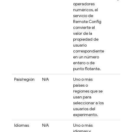
operadores
numéricos, el
servicio de
Remote Config
convierte el
valor de la
propiedad de
usuario
correspondiente
en un número
entero o de
punto flotante.
País/región
N/A
Uno o más
países o
regiones que se
usan para
seleccionar a los
usuarios del
experimento.
Idiomas
N/A
Uno o más
idiomas y