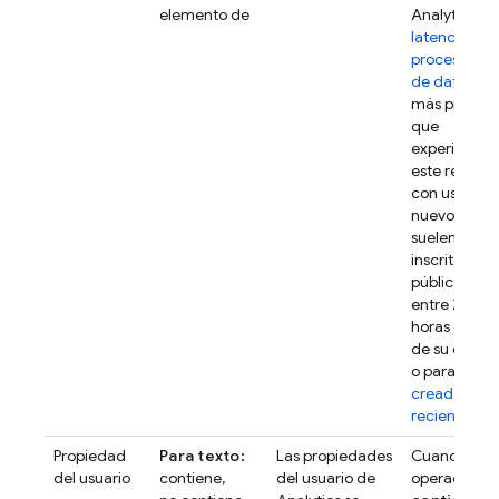
elemento de
Analytics
latencia de
procesamie
de datos
. Es
más probabl
que
experiment
este retraso
con usuarios
nuevos, que
suelen estar
inscritos en
públicos apt
entre 24 y 4
horas despu
de su creac
o para
públi
creados
recienteme
Propiedad
Para texto:
Las propiedades
Cuando usas
del usuario
contiene,
del usuario de
operador