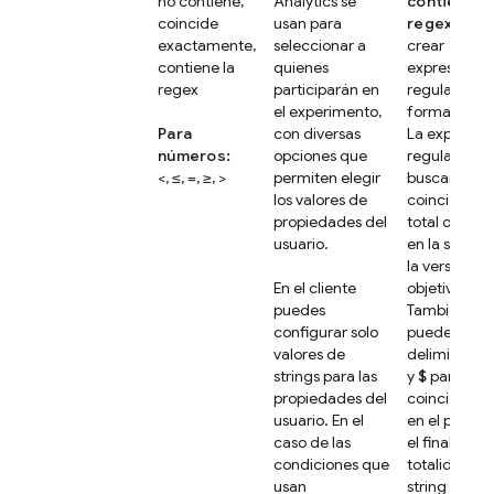
no contiene,
Analytics
se
contiene la
coincide
usan para
regex
, pue
exactamente,
seleccionar a
crear
contiene la
quienes
expresiones
regex
participarán en
regulares en
el experimento,
formato
RE2
Para
con diversas
La expresión
números:
opciones que
regular pue
<, ≤, =, ≥, >
permiten elegir
buscar una
los valores de
coincidenci
propiedades del
total o parci
usuario.
en la string 
la versión
En el cliente
objetivo.
puedes
También
configurar solo
puedes usar 
valores de
delimitador
strings para las
y
$
para bus
propiedades del
coincidenci
usuario. En el
en el principi
caso de las
el final o la
condiciones que
totalidad de
usan
string objeti