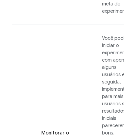
meta do
experimento.
Você pode
iniciar o
experimento
com apenas
alguns
usuários e, em
seguida,
implementá-lo
para mais
usuários se os
resultados
iniciais
parecerem
Monitorar o
bons.