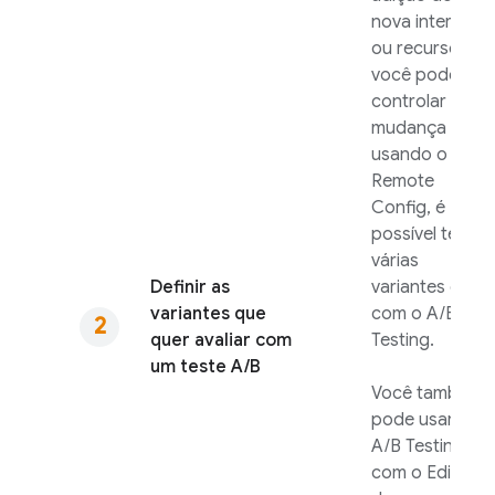
nova interface
ou recurso. Se
você pode
controlar essa
mudança
usando o
Remote
Config
, é
possível testar
várias
Definir as
variantes dela
variantes que
com o
A/B
quer avaliar com
Testing
.
um teste A/B
Você também
pode usar o
A/B Testing
com o Editor