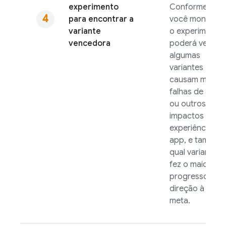
experimento
Conforme
para encontrar a
você monitora
variante
o experimento,
vencedora
poderá ver se
algumas
variantes
causam mais
falhas de apps
ou outros
impactos na
experiência no
app, e também
qual variante
fez o maior
progresso em
direção à
meta.