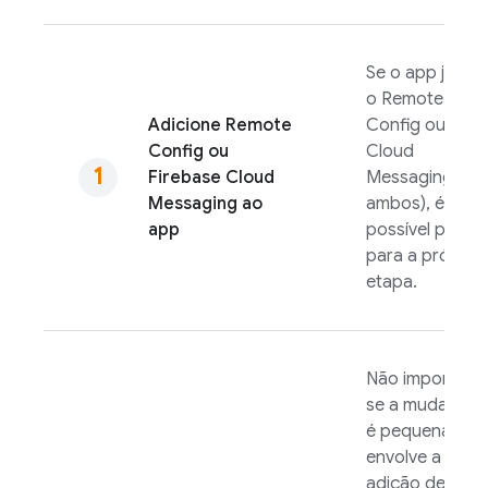
Se o app já usa
o
Remote
Adicione
Remote
Config
ou o
Config
ou
Cloud
Firebase Cloud
Messaging
(ou
Messaging
ao
ambos), é
app
possível pular
para a próxima
etapa.
Não importa
se a mudança
é pequena ou
envolve a
adição de uma