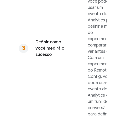
você pode
usar um
evento do
Analytics
para
definir a meta
do
experimento e
Definir como
comparar as
você medirá o
variantes dele.
sucesso
Com um
experimento
do
Remote
Config
, você
pode usar um
evento do
Analytics
ou
um funil de
conversão
para definir a