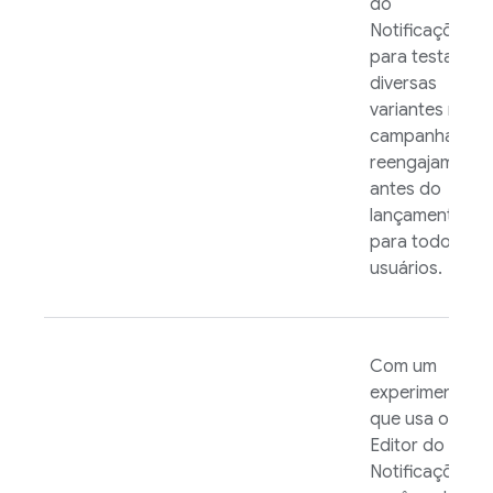
do
Notificações
para testar
diversas
variantes na
campanha de
reengajamento
antes do
lançamento
para todos os
usuários.
Com um
experimento
que usa o
Editor do
Notificações,