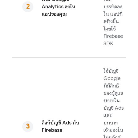
Analytics
ลงใน
บรรทัดลง
แอปของคุณ
ใน แอปที่
สร้างขึ้น
โดยใช้
Firebase
SDK
ใช้บัญชี
Google
ที่มีสิทธิ์
ของผู้ดูแล
ระบบใน
บัญชี
Ads
และ
ลิงก์บัญชี
Ads
กับ
บทบาท
Firebase
เจ้าของใน
โปรเจ็กต์