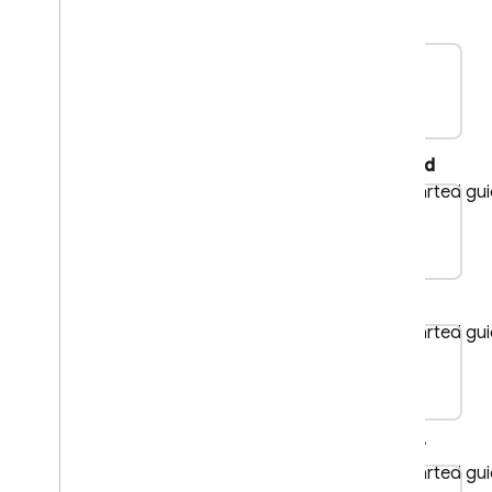
Установить свойства
пользователя
Установить идентификатор
пользователя
pla
Настройка сбора и
использования данных
Внедрить стандартные
Android
сценарии измерений
.
Get Started gu
Измерение просмотров экрана
pl
Как отслеживать события
электронной торговли
Измеряйте доход от рекламы
Web
Оценивайте покупки в
Get Started gu
приложении
p
Как анализировать данные
Как анализировать отчеты
Flutter
Реализовать особые случаи
Get Started gu
Использование в Web
View