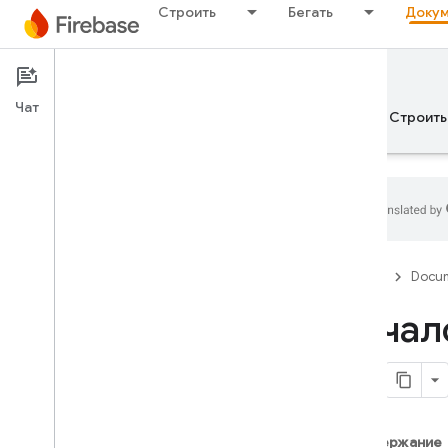
Строить
Бегать
Докум
Documentation
Analytics
Чат
Обзор
Основы рекламы
ИИ
Строить
Обзор
Firebase
Docum
ВЫПУСКАТЬ
Начал
Test Lab
App Distribution
МОНИТОР
Содержание