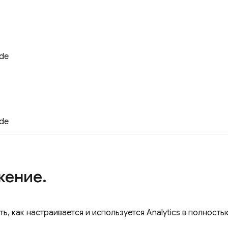
lat_unity
ide
lat_cpp
ide
жение.
ть, как настраивается и используется
Analytics
в полность