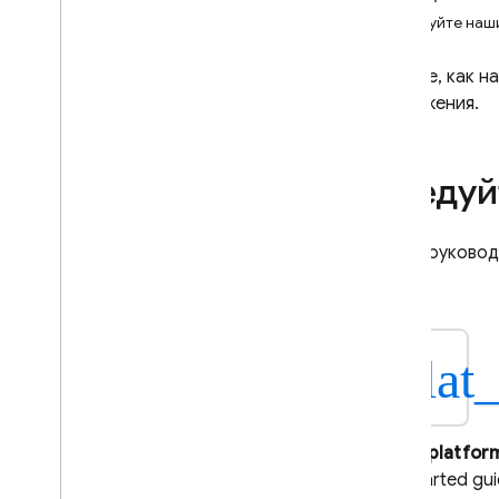
Следуйте наш
Crashlytics
Узнайте, как н
Performance Monitoring
приложения.
ИТЕРИРОВАТЬ
Remote Config
Следуй
A
/
B Testing
В этих руково
ПРИВЛЕКАТЬ
Analytics
Введение
plat
Начать
Настройте Analytics в своем
приложении
Apple platfor
Журнал событий
Get Started gu