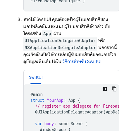
FirebaseApp
.
configure
()
หากใช้ SwiftUI คุณต้องสร้างผู้รับมอบสิทธิ์ของ
แอปพลิเคชันและแนบผู้รับมอบสิทธิ์ดังกล่าว กับ
โครงสร้าง
App
ผ่าน
UIApplicationDelegateAdaptor
หรือ
NSApplicationDelegateAdaptor
นอกจากนี้
คุณยังต้องปิดใช้การสลับผู้รับมอบสิทธิ์ของแอปด้วย
ดูข้อมูลเพิ่มเติมได้ใน
วิธีการสำหรับ SwiftUI
SwiftUI
@
main
struct
YourApp
:
App
{
// register app delegate for Firebase se
@
UIApplicationDelegateAdaptor
(
AppDelegat
var
body
:
some
Scene
{
WindowGroup
{