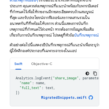
ส่วนเหตุการณ์อื่นๆ
เราขอแนะนำให้ใช้สำหรับธุรกิจบาง
ประเภท คุณควรส่งเหตุการณ์ที่แนะนำพร้อมกับพารามิเตอร์
ที่กำหนดไว้เพื่อให้รายงานมีรายละเอียดครบถ้วนสมบูรณ์
ที่สุด และรับประโยชน์จากฟีเจอร์และการผสานรวมใน
อนาคตทันทีที่พร้อมให้บริการ ส่วนนี้แสดงการบันทึก
เหตุการณ์ที่กำหนดไว้ล่วงหน้า หากต้องการข้อมูลเพิ่มเติม
เกี่ยวกับการบันทึกเหตุการณ์ โปรดดูที่หัวข้อ
บันทึกเหตุการณ์
ตัวอย่างต่อไปนี้แสดงวิธีบันทึกเหตุการณ์ที่แนะนำเพื่อระบุว่า
ผู้ใช้คลิกองค์ประกอบที่เฉพาะเจาะจงในแอป
Swift
Objective-C
Analytics
.
logEvent
(
"share_image"
,
parameters
:
[
"name"
:
name
,
"full_text"
:
text
,
])
MigratedSnippets
.
swift