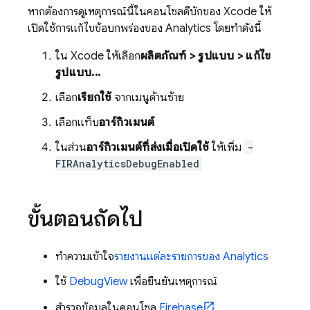
หากต้องการดูเหตุการณ์นี้ในคอนโซลดีบักของ Xcode ให้
เปิดใช้การแก้ไขข้อบกพร่องของ Analytics โดยทำดังนี้
ใน Xcode ให้เลือก
ผลิตภัณฑ์ > รูปแบบ > แก้ไข
รูปแบบ...
เลือก
เรียกใช้
จากเมนูด้านซ้าย
เลือกแท็บ
อาร์กิวเมนต์
ในส่วน
อาร์กิวเมนต์ที่ส่งเมื่อเปิดใช้
ให้เพิ่ม
-
FIRAnalyticsDebugEnabled
ขั้นตอนถัดไป
ทำความเข้าใจ
รายงานแต่ละรายการของ Analytics
ใช้
DebugView
เพื่อยืนยันเหตุการณ์
สำรวจข้อมูลในคอนโซล
Firebase