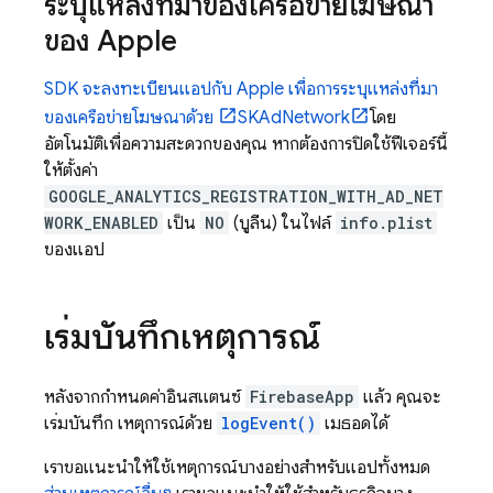
ระบุแหล่งที่มาของเครือข่ายโฆษณา
ของ Apple
SDK จะลงทะเบียนแอปกับ Apple เพื่อการระบุแหล่งที่มา
ของเครือข่ายโฆษณาด้วย
SKAdNetwork
โดย
อัตโนมัติเพื่อความสะดวกของคุณ หากต้องการปิดใช้ฟีเจอร์นี้
ให้ตั้งค่า
GOOGLE_ANALYTICS_REGISTRATION_WITH_AD_NET
WORK_ENABLED
เป็น
NO
(บูลีน) ในไฟล์
info.plist
ของแอป
เริ่มบันทึกเหตุการณ์
หลังจากกำหนดค่าอินสแตนซ์
FirebaseApp
แล้ว คุณจะ
เริ่มบันทึก เหตุการณ์ด้วย
logEvent()
เมธอดได้
เราขอแนะนำให้ใช้เหตุการณ์บางอย่างสำหรับแอปทั้งหมด