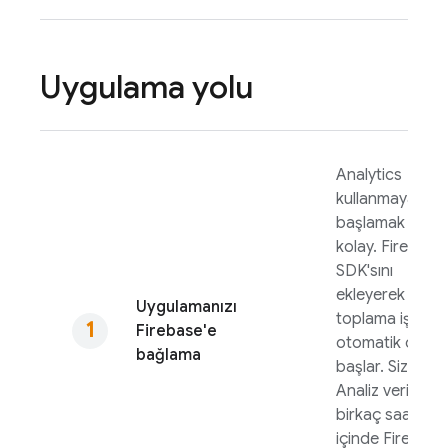
Uygulama yolu
Analytics
kullanmaya
başlamak çok
kolay. Firebase
SDK'sını
ekleyerek veri
Uygulamanızı
toplama işlemi
Firebase'e
otomatik olara
bağlama
başlar. Siz
Analiz verilerini
birkaç saat
içinde
Firebase