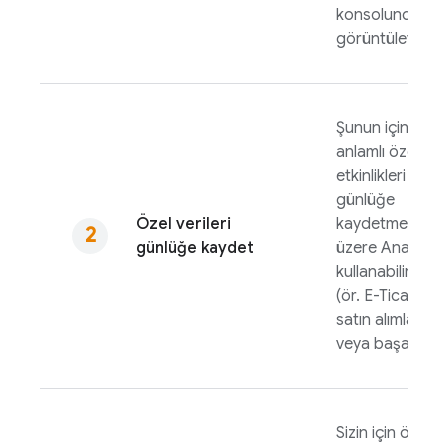
konsolunda
görüntüleyebilir
Şunun için
anlamlı özel
etkinlikleri
günlüğe
Özel verileri
kaydetmek
günlüğe kaydet
üzere
Analytics
kullanabilirsiniz:
(ör. E-Ticaret
satın alımları
veya başarılar)
Sizin için önemli