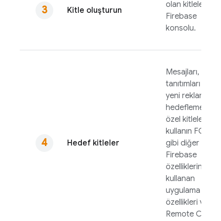
olan kitleleri
Kitle oluşturun
Firebase
konsolu.
Mesajları,
tanıtımları veya
yeni reklamları
hedeflemek içi
özel kitlelerinizi
kullanın
FCM
Hedef kitleler
gibi diğer
Firebase
özelliklerini
kullanan
uygulama
özellikleri ve
Remote Config