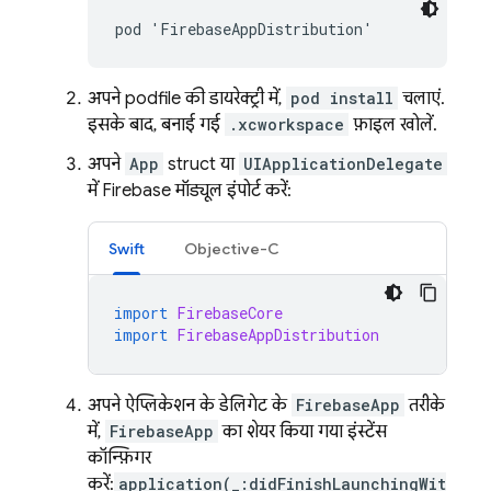
pod 'FirebaseAppDistribution'
अपने podfile की डायरेक्ट्री में,
pod install
चलाएं.
इसके बाद, बनाई गई
.xcworkspace
फ़ाइल खोलें.
अपने
App
struct या
UIApplicationDelegate
में Firebase मॉड्यूल इंपोर्ट करें:
Swift
Objective-C
import
FirebaseCore
import
FirebaseAppDistribution
अपने ऐप्लिकेशन के डेलिगेट के
FirebaseApp
तरीके
में,
FirebaseApp
का शेयर किया गया इंस्टेंस
कॉन्फ़िगर
करें:
application(_:didFinishLaunchingWit