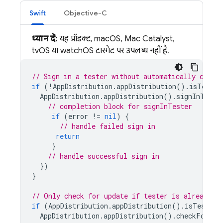
Swift
Objective-C
ध्यान दें:
यह प्रॉडक्ट, macOS, Mac Catalyst,
tvOS या watchOS टारगेट पर उपलब्ध नहीं है.
// Sign in a tester without automatically check
if
(
!
AppDistribution
.
appDistribution
().
isTester
AppDistribution
.
appDistribution
().
signInTeste
// completion block for signInTester
if
(
error
!=
nil
)
{
// handle failed sign in
return
}
// handle successful sign in
})
}
// Only check for update if tester is already s
if
(
AppDistribution
.
appDistribution
().
isTesterS
AppDistribution
.
appDistribution
().
checkForUpd