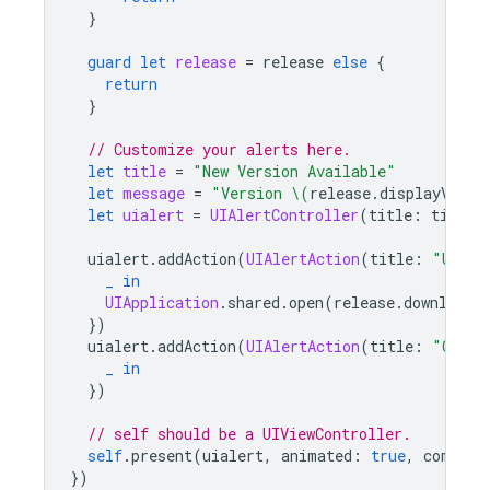
}
guard
let
release
=
release
else
{
return
}
// Customize your alerts here.
let
title
=
"New Version Available"
let
message
=
"Version 
\(
release
.
displayVersi
let
uialert
=
UIAlertController
(
title
:
title
,
uialert
.
addAction
(
UIAlertAction
(
title
:
"Updat
_
in
UIApplication
.
shared
.
open
(
release
.
downloadU
})
uialert
.
addAction
(
UIAlertAction
(
title
:
"Cance
_
in
})
// self should be a UIViewController.
self
.
present
(
uialert
,
animated
:
true
,
complet
})