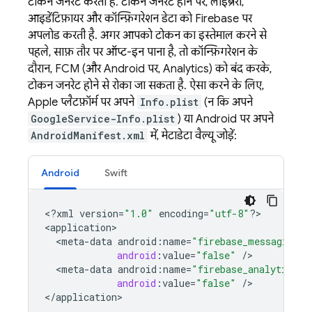
टोकन जनरेट करता है. टोकन जनरेट होने पर, लाइब्रेरी,
आइडेंटिफ़ायर और कॉन्फ़िगरेशन डेटा को Firebase पर
अपलोड करती है. अगर आपको टोकन का इस्तेमाल करने से
पहले, साफ़ तौर पर ऑप्ट-इन पाना है, तो कॉन्फ़िगरेशन के
दौरान, FCM (और Android पर, Analytics) को बंद करके,
टोकन जनरेट होने से रोका जा सकता है. ऐसा करने के लिए,
Apple प्लैटफ़ॉर्म पर अपने
Info.plist
(न कि अपने
GoogleService-Info.plist
) या Android पर अपने
AndroidManifest.xml
में, मेटाडेटा वैल्यू जोड़ें:
Android
Swift
<
?
xml
version
=
"1.0"
encoding
=
"utf-8"
?
>

<
application
<
meta
-
data
android
:
name
=
"firebase_messaging_a
android
:
value
=
"false"
/
<
meta
-
data
android
:
name
=
"firebase_analytics_c
android
:
value
=
"false"
/
>

<
/
application
>