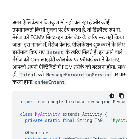
अगर ऐप्लिकेशन बिलकुल भी नहीं चल रहा है और कोई
उपयोगकर्ता किसी सूचना पर टैप करता है, तो डिफ़ॉल्ट रूप से,
मैसेज को
FCM
's बिल्ट-इन कॉलबैक के ज़रिए रूट नहीं किया
जाता. इस मामले में, मैसेज पेलोड, ऐप्लिकेशन शुरू करने के लिए
इस्तेमाल किए गए
Intent
के ज़रिए मिलते हैं. इन आने वाले
मैसेज को C++ लाइब्रेरी कॉलबैक पर फ़ॉरवर्ड कराने के लिए,
आपको अपनी ऐक्टिविटी में
FCM
तरीके को बदलना होगा. साथ
ही,
Intent
को
MessageForwardingService
पर पास
करना होगा.
onNewIntent
import
com
.
google
.
firebase
.
messaging
.
MessageFor
class
MyActivity
extends
Activity
{
private
static
final
String
TAG
=
"MyActvity"
@
Override
protected
void
onNewIntent
(
Intent
intent
)
{