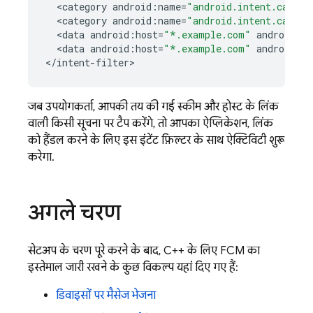
<
category
android
:
name
=
"android.intent.catego
<
category
android
:
name
=
"android.intent.catego
<
data
android
:
host
=
"*.example.com"
android
:
s
<
data
android
:
host
=
"*.example.com"
android
:
s
<
/
intent
-
filter
>
जब उपयोगकर्ता, आपकी तय की गई स्कीम और होस्ट के लिंक
वाली किसी सूचना पर टैप करेंगे, तो आपका ऐप्लिकेशन, लिंक
को हैंडल करने के लिए इस इंटेंट फ़िल्टर के साथ ऐक्टिविटी शुरू
करेगा.
अगले चरण
सेटअप के चरण पूरे करने के बाद, C++ के लिए
FCM
का
इस्तेमाल जारी रखने के कुछ विकल्प यहां दिए गए हैं:
डिवाइसों पर मैसेज भेजना