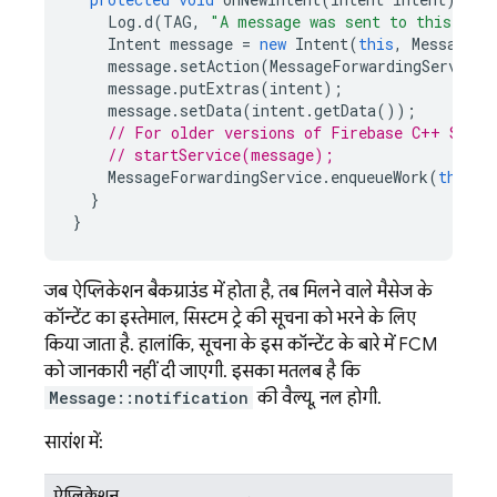
Log
.
d
(
TAG
,
"A message was sent to this app 
Intent
message
=
new
Intent
(
this
,
MessageFo
message
.
setAction
(
MessageForwardingService
.
message
.
putExtras
(
intent
);
message
.
setData
(
intent
.
getData
());
// For older versions of Firebase C++ SDK (
// startService(message);
MessageForwardingService
.
enqueueWork
(
this
,
}
}
जब ऐप्लिकेशन बैकग्राउंड में होता है, तब मिलने वाले मैसेज के
कॉन्टेंट का इस्तेमाल, सिस्टम ट्रे की सूचना को भरने के लिए
किया जाता है. हालांकि, सूचना के इस कॉन्टेंट के बारे में
FCM
को जानकारी नहीं दी जाएगी. इसका मतलब है कि
Message::notification
की वैल्यू, नल होगी.
सारांश में:
ऐप्लिकेशन