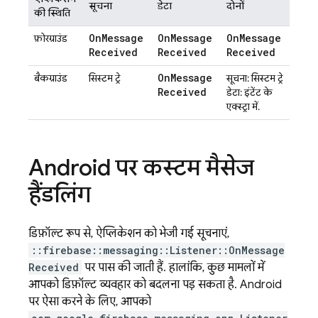
सूचना
डेटा
दोनों
की स्थिति
On
Message
On
Message
On
Message
फ़ोरग्राउंड
Received
Received
Received
On
Message
बैकग्राउंड
सिस्टम ट्रे
सूचना: सिस्टम ट्रे
Received
डेटा: इंटेंट के
एक्स्ट्रा में.
Android पर कस्टम मैसेज
हैंडलिंग
डिफ़ॉल्ट रूप से, ऐप्लिकेशन को भेजी गई सूचनाएं,
::firebase::messaging::Listener::OnMessage
Received
पर पास की जाती हैं. हालांकि, कुछ मामलों में
आपको डिफ़ॉल्ट व्यवहार को बदलना पड़ सकता है. Android
पर ऐसा करने के लिए, आपको