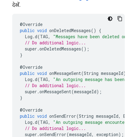
देखें.
@
Override
public
void
onDeletedMessages
()
{
Log
.
d
(
TAG
,
"Messages have been deleted on the
// Do additional logic...
super
.
onDeletedMessages
();
}
@
Override
public
void
onMessageSent
(
String
messageId
)
{
Log
.
d
(
TAG
,
"An outgoing message has been sent
// Do additional logic...
super
.
onMessageSent
(
messageId
);
}
@
Override
public
void
onSendError
(
String
messageId
,
Excep
Log
.
d
(
TAG
,
"An outgoing message encountered a
// Do additional logic...
super
.
onSendError
(
messageId
,
exception
);