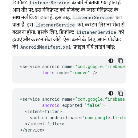
डिफ़ॉल्ट
ListenerService
के बारे में बताया गया होता है.
आम तौर पर, इस मेनिफ़ेस्ट को प्रोजेक्ट के खास मेनिफ़ेस्ट के
साथ मर्ज किया जाता है. इस तरह,
ListenerService
चल
पाता है. इस
ListenerService
को, कस्टम लिसनर सेवा से
बदलना होगा. इसके लिए, डिफ़ॉल्ट
ListenerService
को
हटाएं और कस्टम सेवा जोड़ें. ऐसा करने के लिए, अपने प्रोजेक्ट
की
AndroidManifest.xml
फ़ाइल में ये लाइनें जोड़ें:
<
service
android
:
name
=
"com.google.firebase.mess
tools
:
node
=
"remove"
/
>
<
service
android
:
name
=
"com.google.firebase.mess
android
:
exported
=
"false"
<
intent
-
filter
<
action
android
:
name
=
"com.google.firebase.M
<
/
intent
-
filter
>

<
/
service
>