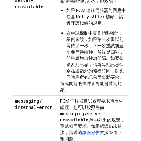
server-
您應重試相同要求，但必須：
unavailable
如果
FCM
連線伺服器的回應中
Retry-After
包含
標頭，請
遵守該標頭的規定。
在重試機制中實作指數輪詢。
舉例來說，如果第一次重試前
等待了一秒，下一次重試前至
少要等待兩秒，然後是四秒，
並持續增加秒數間隔。如要傳
送多則訊息，請為每則訊息個
別延遲額外的隨機時間，以免
同時為所有訊息發出新要求。
造成問題的寄件者可能會遭到封
鎖。
messaging
/
FCM
伺服器嘗試處理要求時發生
internal-error
錯誤。您可以按照先前
messaging
/
server-
unavailable
列中列出的規定，
重試相同要求。如果錯誤仍未解
決，請透過
錯誤報告
支援管道回
報問題。