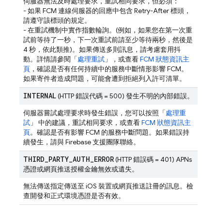
伺服器無法及時處理要求，重試相同要求，但必須：
- 如果 FCM 連線伺服器的回應中包含 Retry-After 標頭，
請遵守該標頭的規定。
- 在重試機制中實作指數輪詢。(例如，如果您在第一次重
試前等待了一秒，下一次重試前請至少等待兩秒，然後是
4 秒，依此類推)。如果傳送多則訊息，請考慮套用抖
動。詳情請參閱「
處理重試
」
，或查看
FCM 狀態資訊主
頁
，確認是否有任何持續中的服務中斷情形影響 FCM。
如果寄件者造成問題，可能會遭到拒絕列入許可清單。
INTERNAL
(HTTP 錯誤代碼 = 500) 發生不明的內部錯誤。
伺服器嘗試處理要求時發生錯誤，您可以按照「
處理重
試
」
中的建議，重試相同要求，或查看
FCM 狀態資訊主
頁
。確認是否有影響 FCM 的服務中斷問題。如果錯誤持
續發生，請與 Firebase 支援團隊聯絡。
THIRD
_
PARTY
_
AUTH
_
ERROR
(HTTP 錯誤碼 = 401) APNs
憑證或網頁推送授權金鑰無效或遺失。
無法傳送指定傳送至 iOS 裝置或網頁推送註冊的訊息。檢
查開發和正式環境憑證是否有效。