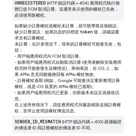
UNREGISTERED
(HTTP 錯誤代碼 = 404) 應用程式執行個
體已從 FCM 取消註冊。這通常表示使用的權杖已失效，
必須使用新權杖。
如果缺少註冊權杖或權杖未註冊，就可能導致這個錯誤。
token
缺少註冊資訊
：如果訊息的目標是
值，請確認要
求含有註冊權杖。
未註冊
：在許多情況下，現有的註冊權杖可能會失效，包
括：
- 用戶端應用程式向 FCM 取消註冊。
- 如果用戶端應用程式自動取消註冊 (使用者解除安裝應用
程式時可能會發生這種情況)，舉例來說，在 iOS 上，如
果 APNs 意見回饋服務回報 APNs 權杖無效。
- 註冊權杖過期 (例如，Google 可能會決定重新整理註冊
權杖，或是 iOS 裝置的 APNs 權杖已過期)。
- 如果用戶端應用程式已更新，但新版本未設定為接收訊
息。
在上述所有情況下，請從應用程式伺服器移除這個註冊權
杖，並停止使用該權杖傳送訊息。
SENDER
_
ID
_
MISMATCH
(HTTP 錯誤代碼 = 403) 經過驗證
的傳送者 ID 與註冊權杖的傳送者 ID 不同。