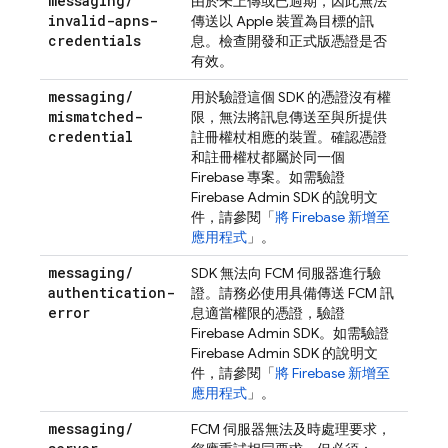
messaging
/
由於未上傳或已過期，因此無法
invalid-apns-
傳送以 Apple 裝置為目標的訊
credentials
息。檢查開發和正式版憑證是否
有效。
messaging
/
用於驗證這個 SDK 的憑證沒有權
mismatched-
限，無法將訊息傳送至與所提供
credential
註冊權杖相應的裝置。確認憑證
和註冊權杖都屬於同一個
Firebase 專案。如需驗證
Firebase
Admin SDK
的說明文
件，請參閱「
將 Firebase 新增至
應用程式
」。
messaging
/
SDK 無法向
FCM
伺服器進行驗
authentication-
證。請務必使用具備傳送
FCM
訊
error
息適當權限的憑證，驗證
Firebase
Admin SDK
。如需驗證
Firebase
Admin SDK
的說明文
件，請參閱「
將 Firebase 新增至
應用程式
」。
messaging
/
FCM
伺服器無法及時處理要求，