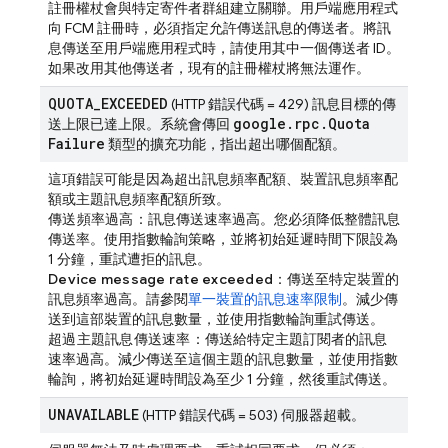
註冊權杖會與特定寄件者群組建立關聯。用戶端應用程式
向 FCM 註冊時，必須指定允許傳送訊息的傳送者。將訊
息傳送至用戶端應用程式時，請使用其中一個傳送者 ID。
如果改用其他傳送者，現有的註冊權杖將無法運作。
QUOTA
_
EXCEEDED
(HTTP 錯誤代碼 = 429) 訊息目標的傳
google
.
rpc
.
Quota
送上限已達上限。系統會傳回
Failure
類型的擴充功能，指出超出哪個配額。
這項錯誤可能是因為超出訊息頻率配額、裝置訊息頻率配
額或主題訊息頻率配額所致。
傳送頻率過高
：訊息傳送速率過高。您必須降低整體訊息
傳送率。使用指數輪詢策略，並將初始延遲時間下限設為
1 分鐘，重試遭拒的訊息。
Device message rate exceeded
：傳送至特定裝置的
訊息頻率過高。請參閱
單一裝置的訊息速率限制
。減少傳
送到這部裝置的訊息數量，並使用指數輪詢重試傳送。
超過主題訊息傳送速率
：傳送給特定主題訂閱者的訊息
速率過高。減少傳送至這個主題的訊息數量，並使用指數
輪詢，將初始延遲時間設為至少 1 分鐘，然後重試傳送。
UNAVAILABLE
(HTTP 錯誤代碼 = 503) 伺服器超載。