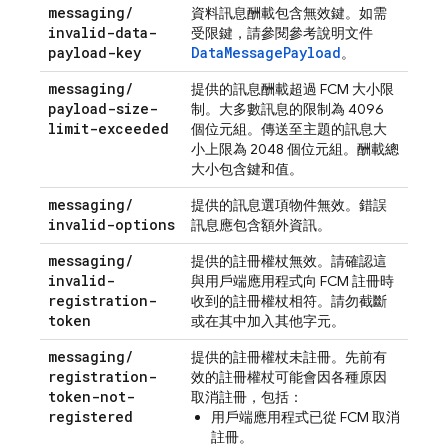
messaging
/
資料訊息酬載包含無效鍵。如需
invalid-data-
受限鍵，請參閱參考說明文件
payload-key
DataMessagePayload
。
messaging
/
提供的訊息酬載超過
FCM
大小限
payload-size-
制。大多數訊息的限制為 4096
limit-exceeded
個位元組。傳送至主題的訊息大
小上限為 2048 個位元組。酬載總
大小包含鍵和值。
messaging
/
提供的訊息選項物件無效。錯誤
invalid-options
訊息應包含額外資訊。
messaging
/
提供的註冊權杖無效。請確認這
invalid-
與用戶端應用程式向
FCM
註冊時
registration-
收到的註冊權杖相符。請勿截斷
token
或在其中加入其他字元。
messaging
/
提供的註冊權杖未註冊。先前有
registration-
效的註冊權杖可能會因各種原因
token-not-
取消註冊，包括：
registered
用戶端應用程式已從
FCM
取消
註冊。