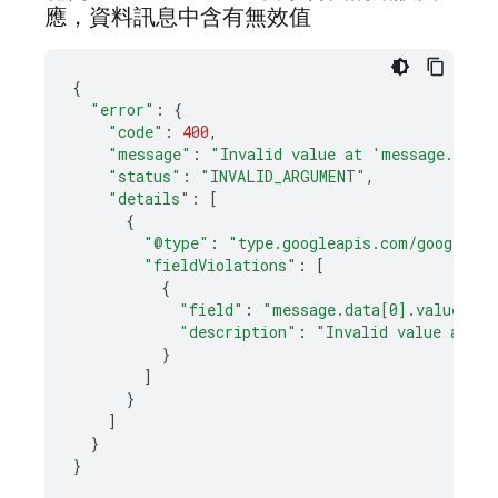
應，資料訊息中含有無效值
{
"error"
:
{
"code"
:
400
,
"message"
:
"Invalid value at 'message.data
"status"
:
"INVALID_ARGUMENT"
,
"details"
:
[
{
"@type"
:
"type.googleapis.com/google.rp
"fieldViolations"
:
[
{
"field"
:
"message.data[0].value"
,
"description"
:
"Invalid value at 'm
}
]
}
]
}
}