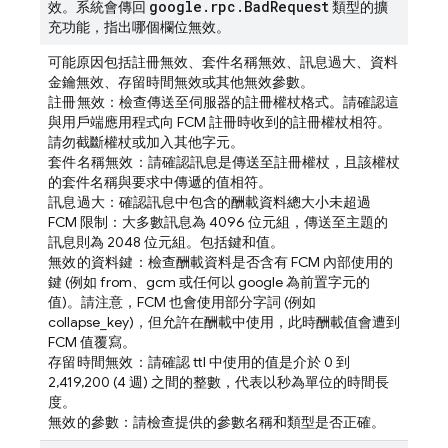
google
.
rpc
.
Bad
Request
效。系統會傳回
類型的擴
充功能，指出哪個欄位無效。
可能原因包括註冊無效、套件名稱無效、訊息過大、資料
金鑰無效、存留時間無效或其他無效參數。
註冊無效
：檢查傳送至伺服器的註冊權杖格式。請確認這
與用戶端應用程式向 FCM 註冊時收到的註冊權杖相符。
請勿截斷權杖或加入其他字元。
套件名稱無效
：請確認訊息是傳送至註冊權杖，且該權杖
的套件名稱與要求中傳遞的值相符。
訊息過大
：確認訊息中包含的酬載資料總大小未超過
FCM 限制：大多數訊息為 4096 位元組，傳送至主題的
訊息則為 2048 位元組。包括鍵和值。
無效的資料鍵
：檢查酬載資料是否含有 FCM 內部使用的
鍵 (例如 from、gcm 或任何以 google 為前置字元的
值)。請注意，FCM 也會使用部分字詞 (例如
collapse_key)，但允許在酬載中使用，此時酬載值會遭到
FCM 值覆寫。
存留時間無效
：請確認 ttl 中使用的值是介於 0 到
2,419,200 (4 週) 之間的整數，代表以秒為單位的時間長
度。
無效的參數
：請檢查提供的參數名稱和類型是否正確。