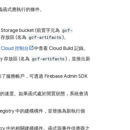
定義函式應執行的條件。
 Storage
bucket (前置字元為
gcf-
存放區 (名為
gcf-artifacts
)。
 Cloud
控制台
中查看
Cloud Build
記錄。
ry
存放區 (名為
gcf-artifacts
)，並推出新
加了服務帳戶，可透過
Firebase
Admin SDK
工作的速度。如果函式處於閒置狀態，系統會清
egistry
中的建構構件，並替換為新執行個
try
中的相關建構構件。函式與事件供應商之