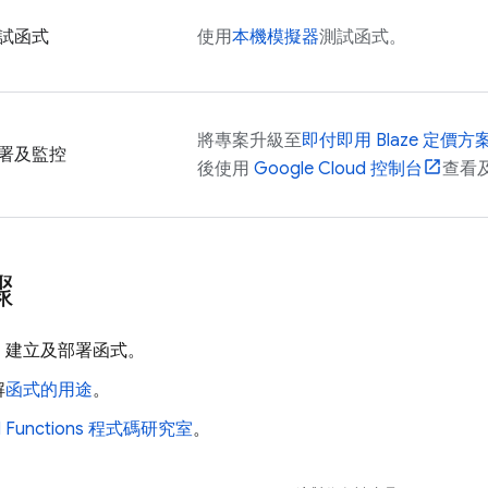
試函式
使用
本機模擬器
測試函式。
將專案升級至
即付即用 Blaze 定價方
署及監控
後使用
Google Cloud
控制台
查看
驟
、建立及部署函式。
解
函式的用途
。
 Functions
程式碼研究室
。