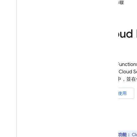
後續步驟
App Check
SQL Connect
Cloud 
Cloud Firestore
Realtime Database
Cloud Function
Storage
SDK
或
Cloud S
礎架構中，並在
安全性規則
開始使用
App Hosting
Hosting
Cloud Functions
實驗功能：
Cl
簡介