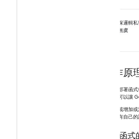
Extensions
Firebase ML
確保邏輯私
全無虞
相關產品
Cloud Messaging
Remote Config
運作原
編寫及部署函式後
式，也可以讓 G
隨著負載增加或
行，並有自己的
背景函式