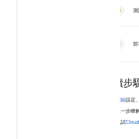
測
部
後續步
開始
設定
進一步瞭
試試
Cloud