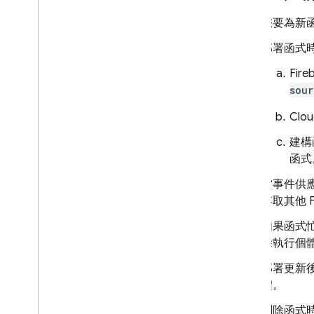
您要為新
部署函式
Fire
sour
Clou
建構
函式
當事件供
存取其他 F
如果函式
除執行個
部署更新
體。
刪除函式時