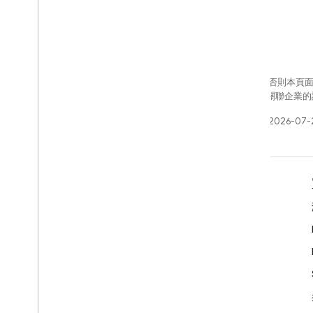
除非另有註明，否則本頁
Oracle 和/或其關聯企
上次更新時間：2026-07-
瞭解詳情
開發人員指南
SDK 與 API 參考資料
範例
程式庫
GitHub