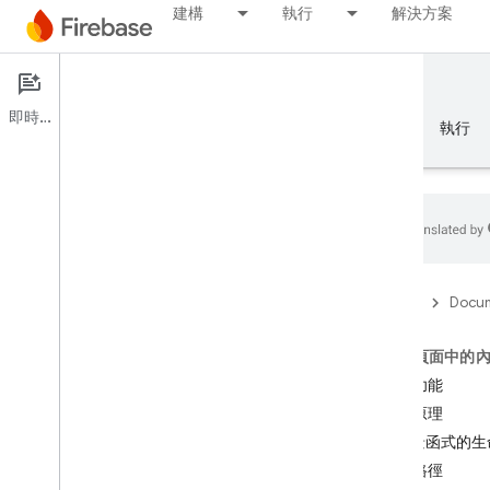
建構
執行
解決方案
Documentation
Cloud Functions
即時通訊
總覽
基礎知識
AI
建構
執行
總覽
Firebase
Docum
模擬器套件
這個頁面中的
主要功能
Authentication
運作原理
背景函式的生
驗證電話號碼
實作路徑