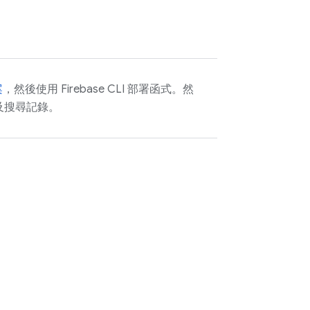
案
，然後使用
Firebase
CLI 部署函式。然
及搜尋記錄。