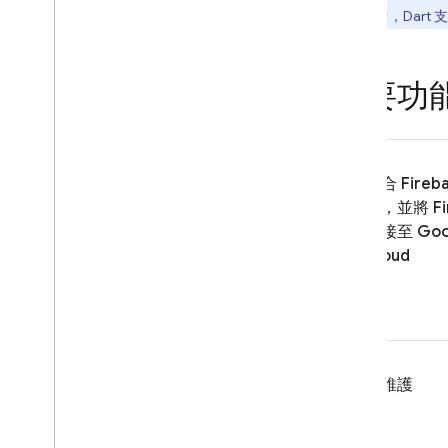
體驗版中，Dart 
第 1 代和第 2 代版本比較
探索用途
開始使用
主要功
升級至第 2 代
試用實驗性 Dart SDK
直接呼叫函式
觸發背景函式
整合 Fireb
寫出函式
能，並將 Fi
測試函式
連接至 Goo
Cloud
監控函式
API 參考資料
Cloud Run 函式和 Firebase
Cloud Functions 位置
配額與限制
免維護
常見問題與疑難排解
Cloud Functions (第 1 代)