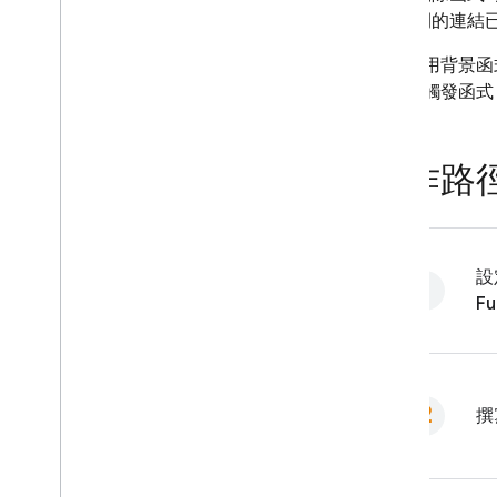
間的連結
除了使用背景函式
排程
上觸發函式
實作路
設
Fu
撰