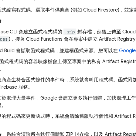
函式編寫程式碼、選取事件供應商 (例如
Cloud Firestore
)，並
時：
base
CLI 會建立函式程式碼的
.zip
封存檔，然後上傳至
Cloud
ces
)，接著
Cloud Functions
會在專案中建立
Artifact Registry
d Build
會擷取函式程式碼，並建構函式來源。您可以在
Google
函式程式碼的容器映像檔會上傳至專案中的私有
Artifact Regist
。
應商產生符合函式條件的事件時，系統就會叫用程式碼。函式附
irebase 服務。
忙於處理大量事件，Google 會建立更多執行個體，加快處理
體。
後的程式碼來更新函式時，系統會清除舊版執行個體和
Artifact R
，系統會清除所有執行個體和 ZIP 封存檔，以及
Artifact Regis