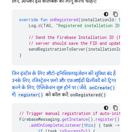
लिए, आपको इस कॉलबैक को लागू करना चाहिए:
override
fun
onRegistered
(
installationId
:
Strin
Log
.
d
(
TAG
,
"Registered installation ID: 
$
in
// Send the Firebase Installation ID (FID) 
// server should save the FID and update th
sendRegistrationToServer
(
installationId
)
}
जिन इंस्टेंस के लिए ऑटो-इनिशियलाइज़ेशन की सुविधा बंद है
उनके लिए, रजिस्ट्रेशन फ़्लो और एफ़आईडी डिलीवरी को ट्रिगर
करने के लिए, ऐप्लिकेशन शुरू होने पर (जैसे,
onCreate()
में)
register()
को कॉल करें:
onRegistered()
// Trigger manual registration if auto-initiali
FirebaseMessaging
.
getInstance
().
register
()
.
addOnCompleteListener
(
this
)
{
task
-
if
(
task
.
isSuccessful
)
{