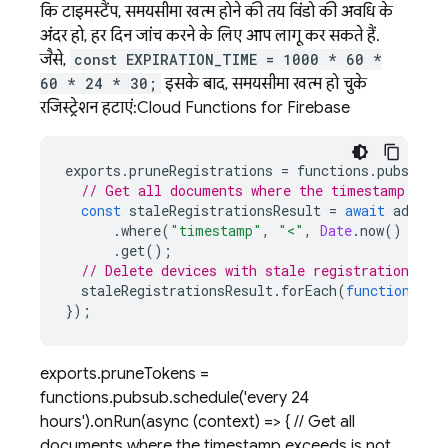
कि टाइमस्टैंप, समयसीमा खत्म होने की तय विंडो की अवधि के
अंदर हो, हर दिन जांच करने के लिए आप लागू कर सकते हैं.
जैसे,
const EXPIRATION_TIME = 1000 * 60 *
60 * 24 * 30;
इसके बाद, समयसीमा खत्म हो चुके
रजिस्ट्रेशन हटाएं:
Cloud Functions for Firebase
exports
.
pruneRegistrations
=
functions
.
pubsub
.
s
// Get all documents where the timestamp exce
const
staleRegistrationsResult
=
await
admin
.
.
where
(
"timestamp"
,
"<"
,
Date
.
now
()
-
EX
.
get
();
// Delete devices with stale registrations
staleRegistrationsResult
.
forEach
(
function
(
doc
});
exports.pruneTokens =
functions.pubsub.schedule('every 24
hours').onRun(async (context) => { // Get all
documents where the timestamp exceeds is not