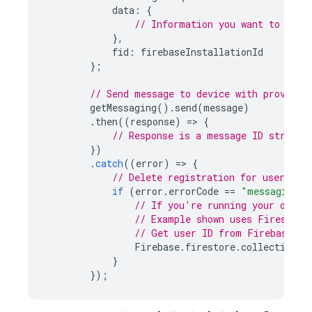
data
:
{
// Information you want to send
},
fid
:
firebaseInstallationId
};
// Send message to device with provided
getMessaging
().
send
(
message
)
.
then
((
response
)
=
>
{
// Response is a message ID string.
})
.
catch
((
error
)
=
>
{
// Delete registration for user if 
if
(
error
.
errorCode
==
"messaging/r
// If you're running your own s
// Example shown uses Firestore
// Get user ID from Firebase Au
Firebase
.
firestore
.
collection
(
"
}
});