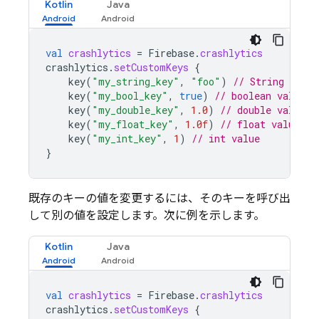
Kotlin
Java
val
crashlytics
=
Firebase
.
crashlytics
crashlytics
.
setCustomKeys
{
key
(
"my_string_key"
,
"foo"
)
// String value
key
(
"my_bool_key"
,
true
)
// boolean value
key
(
"my_double_key"
,
1.0
)
// double value
key
(
"my_float_key"
,
1.0f
)
// float value
key
(
"my_int_key"
,
1
)
// int value
}
既存のキーの値を変更するには、そのキーを呼び出
して別の値を設定します。次に例を示します。
Kotlin
Java
val
crashlytics
=
Firebase
.
crashlytics
crashlytics
.
setCustomKeys
{