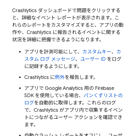
Crashlytics
ダッシュボードで問題をクリックする
と、詳細なイベント レポートが表示されます。こ
れらのレポートをカスタマイズすると、アプリの動
作や、
Crashlytics
に報告されるイベントに関する
状況を詳細に把握できるようになります。
アプリを計測可能にして、
カスタムキー
、
カ
スタム ログ メッセージ
、
ユーザー ID
をログ
に記録するようにします。
Crashlytics
に
例外
を報告します。
アプリで
Google Analytics
用の Firebase
SDK を使用している場合、
パンくずリストの
ログ
を自動的に取得します。これらのログ
で、
Crashlytics
がアプリ内で収集するイベン
トにつながるユーザー アクションを確認でき
ます。
自動クラッシュ レポートをオフにし、ユーザ