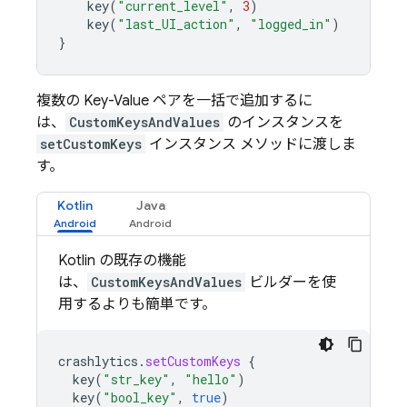
key
(
"current_level"
,
3
)
key
(
"last_UI_action"
,
"logged_in"
)
}
複数の Key-Value ペアを一括で追加するに
は、
CustomKeysAndValues
のインスタンスを
setCustomKeys
インスタンス メソッドに渡しま
す。
Kotlin
Java
Kotlin の既存の機能
は、
CustomKeysAndValues
ビルダーを使
用するよりも簡単です。
crashlytics
.
setCustomKeys
{
key
(
"str_key"
,
"hello"
)
key
(
"bool_key"
,
true
)