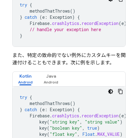
try
{
methodThatThrows
()
}
catch
(
e
:
Exception
)
{
Firebase
.
crashlytics
.
recordException
(
e
)
// handle your exception here
}
また、特定の致命的でない例外にカスタムキーを関
連付けることもできます。次に例を示します。
Kotlin
Java
try
{
methodThatThrows
()
}
catch
(
e
:
Exception
)
{
Firebase
.
crashlytics
.
recordException
(
e
)
{
key
(
"string key"
,
"string value"
)
key
(
"boolean key"
,
true
)
key
(
"float key"
,
Float
.
MAX_VALUE
)