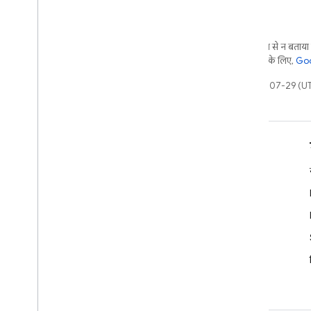
Dynamic Links
रिलेटेड प्रॉडक्ट
जब तक कुछ अलग से न बताया ज
Authentication
है. ज़्यादा जानकारी के लिए,
Goo
Extensions
आखिरी बार 2026-07-29 (UTC
जानें
डेवलपर गाइड
एसडीके और एपीआई का संदर्भ
नमूने
लाइब्रेरी
GitHub