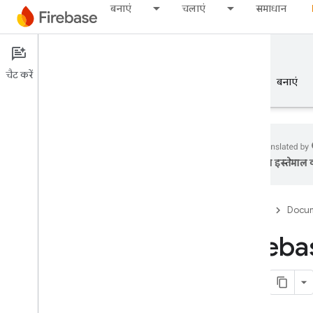
बनाएं
चलाएं
समाधान
Documentation
Crashlytics
चैट करें
खास जानकारी
बुनियादी जानकारी
AI
बनाएं
का इस्तेमाल क
खास जानकारी
Firebase
Docum
रिलीज़ करें
Firebas
Test Lab
App Distribution
मॉनीटर