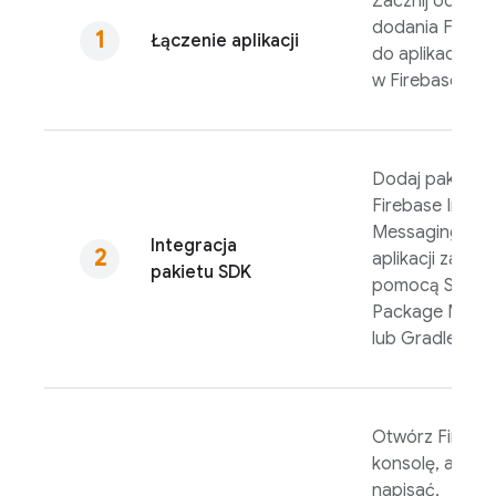
Zacznij od
dodania Fireba
Łączenie aplikacji
do aplikacji
w
Firebase
kons
Dodaj pakiet S
Firebase In-Ap
Messaging
do
Integracja
aplikacji za
pakietu SDK
pomocą Swift
Package Mana
lub Gradle.
Otwórz
Fireba
konsolę, aby
napisać,