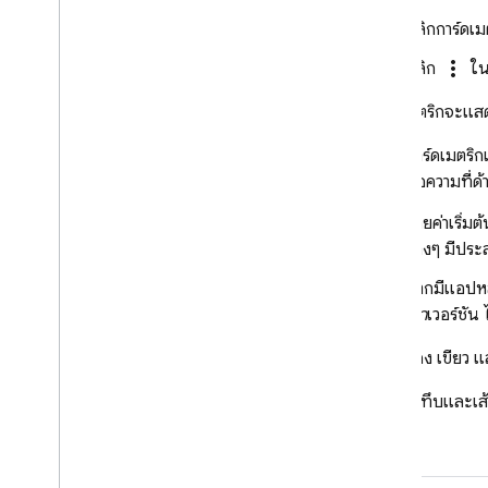
Analytics
คลิกการ์ดเมต
more_vert
คลิก
ในก
Cloud Messaging
บอร์ดเมตริกจะแสดง
In-App Messaging
การ์ดเมตริก
Google Ad
Mob
ข้อความที่ด
โดยค่าเริ่ม
Google Ads
ต่างๆ มีปร
หากมีแอปหลา
Dynamic Links
ทุก
เวอร์ชัน
ผลิตภัณฑ์ที่เกี่ยวข้อง
สีแดง เขียว 
Authentication
เส้นทึบและเ
Extensions