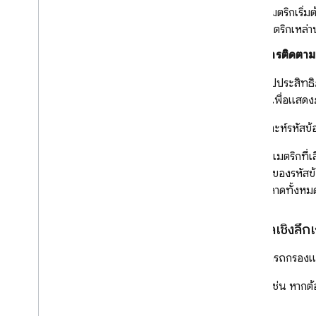
(เมตริกเริ่
เมตริกเหล่า
การติดตา
คุณดูสรุปประสิทธ
แผนภูมิเพื่อแสดงภ
การวิเคราะห์รหัส
เช่น หากเมตริกที่เ
ละเอียด ของรหัสข
ข้อผิดพลาดทั้งหมด
ดูข้อมูลเชิงลึก
คุณสามารถกรองและ
ตัวอย่างเช่น หากต
ไปนี้