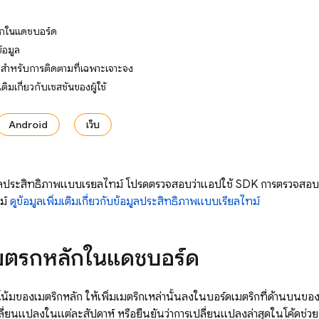
ักในแดชบอร์ด
้อมูล
ติมสำหรับการติดตามที่เฉพาะเจาะจง
เติมเกี่ยวกับเซสชันของผู้ใช้
Android
เว็บ
ูลประสิทธิภาพแบบเรียลไทม์ โปรดตรวจสอบว่าแอปใช้ SDK การตรวจสอบปร
ม์
ดูข้อมูลเพิ่มเติมเกี่ยวกับข้อมูลประสิทธิภาพแบบเรียลไทม์
มตริกหลักในแดชบอร์ด
น้มของเมตริกหลัก ให้เพิ่มเมตริกเหล่านั้นลงในบอร์ดเมตริกที่ด้านบนข
ลี่ยนแปลงในแต่ละสัปดาห์ หรือยืนยันว่าการเปลี่ยนแปลงล่าสุดในโค้ดช่ว