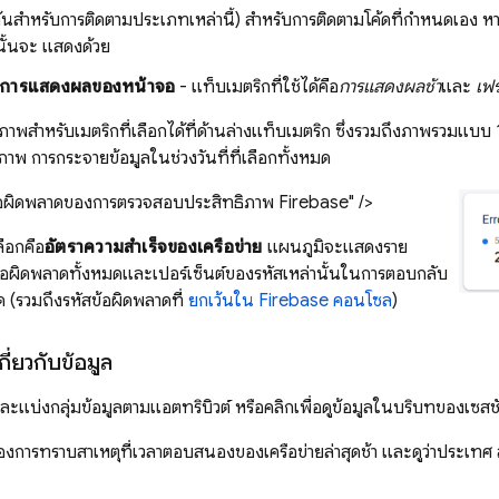
มต้นสำหรับการติดตามประเภทเหล่านี้) สำหรับการติดตามโค้ดที่กำหนดเอง
นั้นจะ แสดงด้วย
มการแสดงผลของหน้าจอ
- แท็บเมตริกที่ใช้ได้คือ
การแสดงผลช้า
และ
เฟร
ิภาพสำหรับเมตริกที่เลือกได้ที่ด้านล่างแท็บเมตริก ซึ่งรวมถึงภาพรวมแบ
าพ การกระจายข้อมูลในช่วงวันที่ที่เลือกทั้งหมด
ข้อผิดพลาดของการตรวจสอบประสิทธิภาพ Firebase" />
ลือกคือ
อัตราความสำเร็จของเครือข่าย
แผนภูมิจะแสดงราย
้อผิดพลาดทั้งหมดและเปอร์เซ็นต์ของรหัสเหล่านั้นในการตอบกลับ
 (รวมถึงรหัสข้อผิดพลาดที่
ยกเว้นใน
Firebase
คอนโซล
)
เกี่ยวกับข้อมูล
แบ่งกลุ่มข้อมูลตามแอตทริบิวต์ หรือคลิกเพื่อดูข้อมูลในบริบทของเซส
้องการทราบสาเหตุที่เวลาตอบสนองของเครือข่ายล่าสุดช้า และดูว่าประเทศ