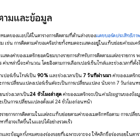
ตามและข้อมูล
้งหมดของแอปได้ในตารางการติดตามที่ด้านล่างของ
แดชบอร์ด
ประสิทธิภา
สม เช่น การติดตามคำขอเครือข่ายทั้งหมดจะแสดงอยู่ในแท็บย่อย
คำขอเครื
แสดงค่าของเมตริกยอดนิยมบางรายการสําหรับการติดตามแต่ละรายการ พร้อ
 ค่าเหล่านี้จะคํานวณ โดยอิงตามการเลือกเปอร์เซ็นไทล์และช่วงเวลาที่ตั้ง
กเปอร์เซ็นไทล์เป็น
90%
และช่วงเวลาเป็น
7 วันที่ผ่านมา
ค่าของเมตริก
ละการเปลี่ยนแปลงเปอร์เซ็นต์จะเป็นการเปลี่ยนแปลง นับจาก 7 วันก่อนหน
ยนช่วงเวลาเป็น
24 ชั่วโมงล่าสุด
ค่าของเมตริกจะเป็น
ค่ามัธยฐาน
ของข้อม
จะเป็นการเปลี่ยนแปลงตั้งแต่ 24 ชั่วโมงก่อนหน้า
งรายการการติดตามในแต่ละแท็บย่อยตามค่าของเมตริกหรือตาม การเปลี่ยน
หาที่อาจเกิดขึ้นในแอปได้อย่างรวดเร็ว
ิกและข้อมูล
ทั้งหมด
ของร่องรอยที่เฉพาะเจาะจง ให้คลิกชื่อร่องรอยในตารา